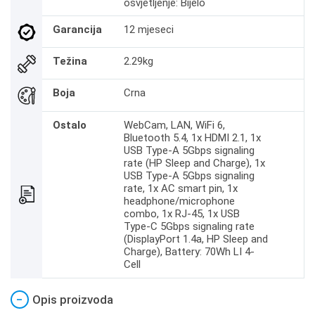
osvjetljenje: Bijelo
Garancija
12 mjeseci
Težina
2.29kg
Boja
Crna
Ostalo
WebCam, LAN, WiFi 6,
Bluetooth 5.4, 1x HDMI 2.1, 1x
USB Type-A 5Gbps signaling
rate (HP Sleep and Charge), 1x
USB Type-A 5Gbps signaling
rate, 1x AC smart pin, 1x
headphone/microphone
combo, 1x RJ-45, 1x USB
Type-C 5Gbps signaling rate
(DisplayPort 1.4a, HP Sleep and
Charge), Battery: 70Wh LI 4-
Cell
−
Opis proizvoda