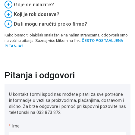
+
Gdje se nalazite?
+
Koji je rok dostave?
+
Da li mogu naručiti preko firme?
Kako bismo ti olakšali snalaženje na našim stranicama, odgovorili smo
na većinu pitanja. Saznaj više klikom na link:
ČESTO POSTAVLJENA
PITANJA?
Pitanja i odgovori
U kontakt formi ispod nas možete pitati za sve potrebne
informacije u vezi sa proizvodima, plaćanjima, dostavom i
slično. Za brze odgovore i pomoć pri kupovini pozovite nas
telefonski na 033 873 872.
*
Ime