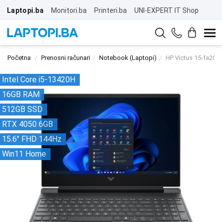
Laptopi.ba
Monitori.ba
Printeri.ba
UNI-EXPERT IT Shop
Početna
Prenosni računari
Notebook (Laptopi)
HP Victus 15-fa20
Intel Core i5-13420H
16GB RAM
512GB SSD
RTX 4050 6GB
15.6" FHD 144Hz
Win11 Home