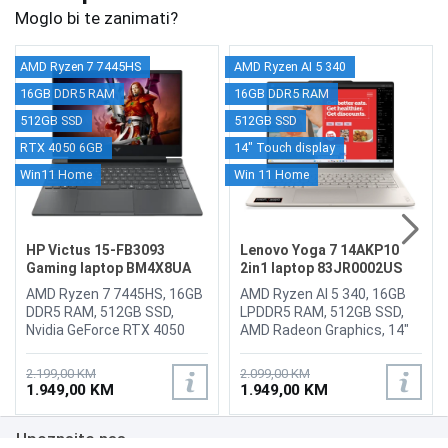
Moglo bi te zanimati?
AMD Ryzen 7 7445HS
AMD Ryzen AI 5 340
16GB DDR5 RAM
16GB DDR5 RAM
512GB SSD
512GB SSD
RTX 4050 6GB
14" Touch display
Win11 Home
Win 11 Home
HP Victus 15-FB3093
Lenovo Yoga 7 14AKP10
Gaming laptop BM4X8UA
2in1 laptop 83JR0002US
AMD Ryzen 7 7445HS, 16GB
AMD Ryzen AI 5 340, 16GB
DDR5 RAM, 512GB SSD,
LPDDR5 RAM, 512GB SSD,
Nvidia GeForce RTX 4050
AMD Radeon Graphics, 14"
6GB, 15.6" 1920 x 1080
WUXGA 1920 x 1200 OLED
144Hz display, HP Wide
Touchscreen display,
2.199,00 KM
2.099,00 KM
Vision 720p HD camera, LAN,
Webcam 15.0MP + IR with
1.949,00 KM
1.949,00 KM
WiFi 6, Bluetooth 5.4, 1x USB
Privacy Shutter, Wi-Fi 7,
Type-A 5Gbps signaling rate
Bluetooth 5.4, 1x USB-A
Upoznajte nas
(HP Sleep and Charge), 1x
(USB 5Gbps), Always On, 1x