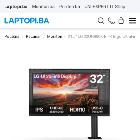
Laptopi.ba
Monitori.ba
Printeri.ba
UNI-EXPERT IT Shop
Početna
Računari
Monitori
31.5" LG 32UN880K-B 4K Ergo UltraFine 