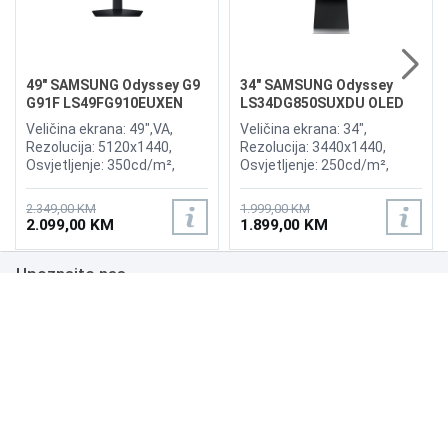
49" SAMSUNG Odyssey G9
34" SAMSUNG Odyssey
G91F LS49FG910EUXEN
LS34DG850SUXDU OLED
144Hz Gaming Curved
G8 175Hz Gaming Curved
Veličina ekrana: 49",VA,
Veličina ekrana: 34",
Display
Display
Rezolucija: 5120x1440,
Rezolucija: 3440x1440,
Osvjetljenje: 350cd/m²,
Osvjetljenje: 250cd/m²,
Vrijeme odziva:1ms,
Vrijeme odziva: 0,03ms,
Osvježenje: 144Hz, AMD
Osvježenje: 175Hz, AMD
2.349,00 KM
1.999,00 KM
FreeSync Premium Pro,
FreeSync Premium,
2.099,00 KM
1.899,00 KM
Priključci: 2xHDMI 2.1,
Wireless LAN, Bluetooth ,
DisplayPort, 2xUSB 3.2, USB-
Priključci: 2xHDMI,
Upoznajte nas
B
DisplayPort, 2xUSB 3.0,
Zvučnici:Adaptive Sound
Poslovanje
Podrška
NAČINI PLAĆANJA