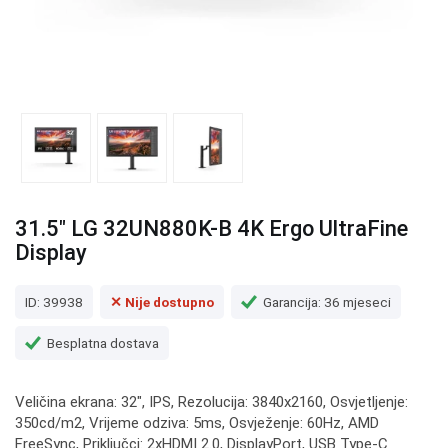
31.5" LG 32UN880K-B 4K Ergo UltraFine
Display
ID: 39938
✕ Nije dostupno
Garancija: 36 mjeseci
Besplatna dostava
Veličina ekrana: 32", IPS, Rezolucija: 3840x2160, Osvjetljenje:
350cd/m2, Vrijeme odziva: 5ms, Osvježenje: 60Hz, AMD
FreeSync, Priključci: 2xHDMI 2.0, DisplayPort, USB Type-C