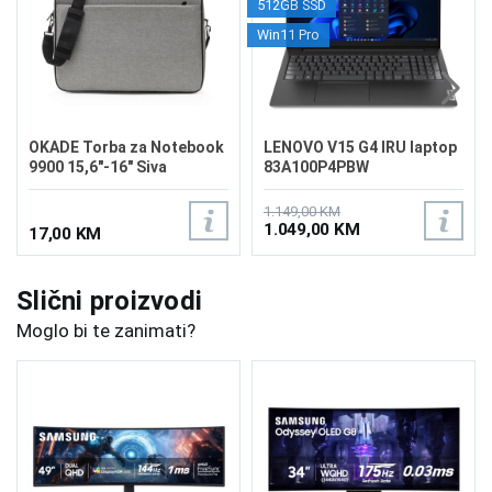
512GB SSD
Win11 Pro
OKADE Torba za Notebook
LENOVO V15 G4 IRU laptop
9900 15,6"-16" Siva
83A100P4PBW
1.149,00 KM
1.049,00 KM
17,00 KM
Slični proizvodi
Moglo bi te zanimati?