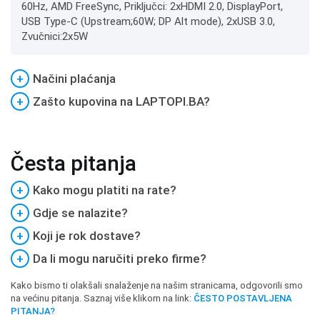
60Hz, AMD FreeSync, Priključci: 2xHDMI 2.0, DisplayPort,
USB Type-C (Upstream;60W; DP Alt mode), 2xUSB 3.0,
Zvučnici:2x5W
+
Načini plaćanja
+
Zašto kupovina na LAPTOPI.BA?
Česta pitanja
+
Kako mogu platiti na rate?
+
Gdje se nalazite?
+
Koji je rok dostave?
+
Da li mogu naručiti preko firme?
Kako bismo ti olakšali snalaženje na našim stranicama, odgovorili smo
na većinu pitanja. Saznaj više klikom na link:
ČESTO POSTAVLJENA
PITANJA?