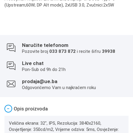
(Upstream;60W; DP Alt mode), 2xUSB 3.0, Zvučnici:2x5W
Naručite telefonom
Pozovite broj
033 873 872
i recite šifru
39938
Live chat
Pon-Sub od 9h do 21h
prodaja@ue.ba
Odgovorićemo Vam u najkraćem roku
−
Opis proizvoda
Veličina ekrana: 32", IPS, Rezolucija: 3840x2160,
Osvjetljenje: 350cd/m2, Vrijeme odziva: 5ms, Osvježenje: