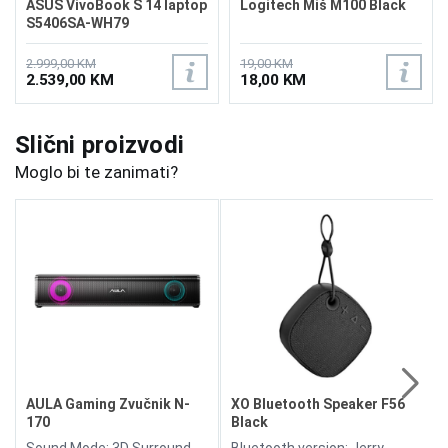
ASUS VivoBook S 14 laptop
Logitech Miš M100 Black
S5406SA-WH79
2.999,00 KM
19,00 KM
2.539,00 KM
18,00 KM
Slični proizvodi
Moglo bi te zanimati?
AULA Gaming Zvučnik N-
XO Bluetooth Speaker F56
170
Black
Sound Mode: 3D Surround
Bluetooth version: Jerry