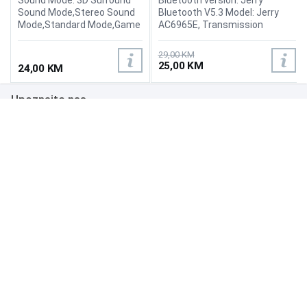
Sound Mode,Stereo Sound
Bluetooth V5.3 Model: Jerry
Mode,Standard Mode,Game
AC6965E, Transmission
Mode, Input Power(W): 25 W,
distance: 10m, A2DP AVRCP,
Connection method: 3.5MM
HFP, HSP, Wireless frequency:
29,00 KM
audio jack, Power supply
2.402-2.480GHz, Battery
25,00 KM
24,00 KM
mode : USB, Rated power:
capacity:
6W.
18650(1200mah)-3.7V+battery
Upoznajte nas
protection plate, Music time: 6
hrs, Charging time: 3hrs, Input
charging standard: TYPE-C
Poslovanje
USB, DC5V/0.5-1A, Dimension:
110x 110x 44.2mm, Weight:
Podrška
233g, Color: Black
NAČINI PLAĆANJA