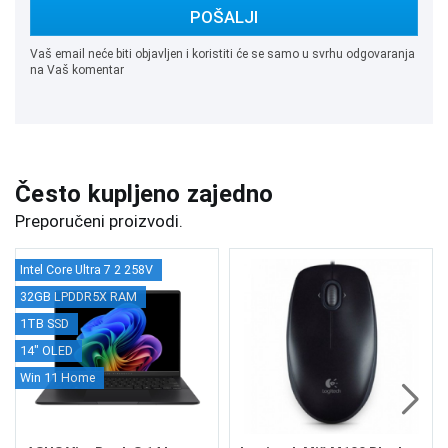
POŠALJI
Vaš email neće biti objavljen i koristiti će se samo u svrhu odgovaranja
na Vaš komentar
Često kupljeno zajedno
Preporučeni proizvodi.
Intel Core Ultra 7 2 258V
32GB LPDDR5X RAM
1TB SSD
14" OLED
Win 11 Home