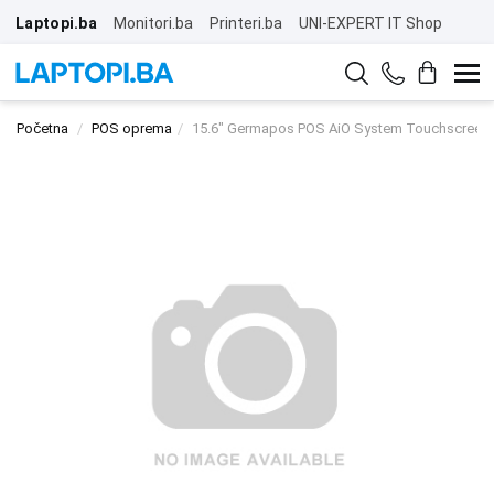
Laptopi.ba
Monitori.ba
Printeri.ba
UNI-EXPERT IT Shop
Početna
POS oprema
15.6" Germapos POS AiO System Touchscreen