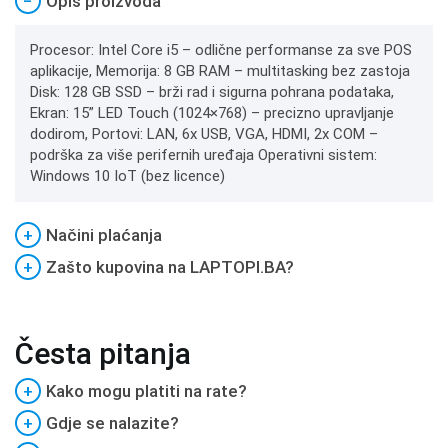
−
Opis proizvoda
Procesor: Intel Core i5 – odlične performanse za sve POS
aplikacije, Memorija: 8 GB RAM – multitasking bez zastoja
Disk: 128 GB SSD – brži rad i sigurna pohrana podataka,
Ekran: 15” LED Touch (1024×768) – precizno upravljanje
dodirom, Portovi: LAN, 6x USB, VGA, HDMI, 2x COM –
podrška za više perifernih uređaja Operativni sistem:
Windows 10 IoT (bez licence)
+
Načini plaćanja
+
Zašto kupovina na LAPTOPI.BA?
Česta pitanja
+
Kako mogu platiti na rate?
+
Gdje se nalazite?