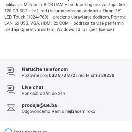
aplikacije, Memorija: 8 GB RAM – multitasking bez zastoja Disk:
128 GB SSD – brži rad i sigurna pohrana podataka, Ekran: 15”
LED Touch (1024×768) – precizno upravljanje dodirom, Portovi:
LAN, 6x USB, VGA, HDMI, 2x COM – podrška za više perifernih
uređaja Operativni sistem: Windows 10 IoT (bez licence)
Naručite telefonom
Pozovite broj
033 873 872
i recite šifru
39230
Live chat
Pon-Sub od 9h do 21h
prodaja@ue.ba
Odgovorićemo Vam u najkraćem roku