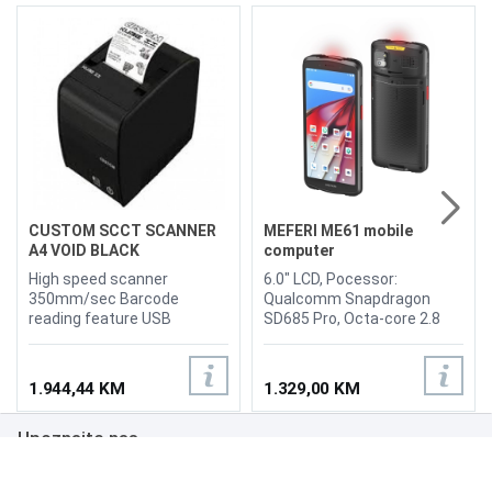
CUSTOM SCCT SCANNER
MEFERI ME61 mobile
A4 VOID BLACK
computer
High speed scanner
6.0" LCD, Pocessor:
350mm/sec Barcode
Qualcomm Snapdragon
reading feature USB
SD685 Pro, Octa-core 2.8
Interface Automatic
GHz, Android 13 upgradable
scanning of different size
to Android 16, RAM: 4GB,
sheets, from 70 mm to A4
ROM: 64GB, Camera: Front:
1.944,44 KM
1.329,00 KM
documents 200 DPI
8MP, Rear: 16MP, Rear
resolution With validation
camera supports PDAF and
Upoznajte nas
option Paper thickness:
1080p video shooting,
from 60 to 120 μm
Dimensions:
167.0x78.5x14.2mm,
Poslovanje