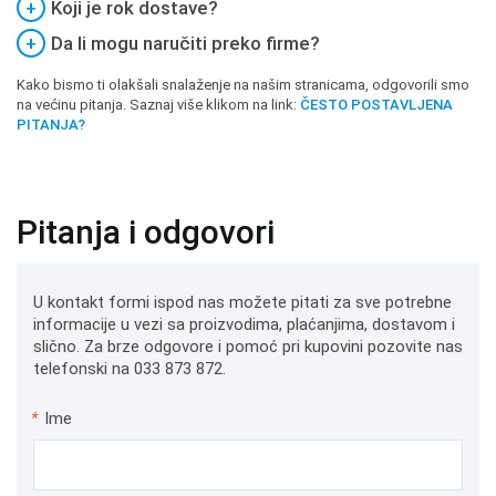
+
Koji je rok dostave?
+
Da li mogu naručiti preko firme?
Kako bismo ti olakšali snalaženje na našim stranicama, odgovorili smo
na većinu pitanja. Saznaj više klikom na link:
ČESTO POSTAVLJENA
PITANJA?
Pitanja i odgovori
U kontakt formi ispod nas možete pitati za sve potrebne
informacije u vezi sa proizvodima, plaćanjima, dostavom i
slično. Za brze odgovore i pomoć pri kupovini pozovite nas
telefonski na 033 873 872.
*
Ime