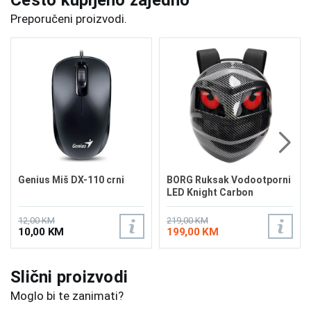
Često kupljeno zajedno
Preporučeni proizvodi.
Genius Miš DX-110 crni
BORG Ruksak Vodootporni
LED Knight Carbon
12,00 KM
219,00 KM
10,00 KM
199,00 KM
Slični proizvodi
Moglo bi te zanimati?