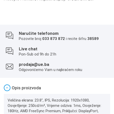
Naručite telefonom
Pozovite broj
033 873 872
i recite šifru
38589
Live chat
Pon-Sub od 9h do 21h
prodaja@ue.ba
Odgovorićemo Vam u najkraćem roku
−
Opis proizvoda
Veličina ekrana: 23.8", IPS, Rezolucija: 1920x1080,
Osvjetljenje: 250cd/m², Vrijeme odziva: 1ms, Osvježenje:
180Hz, AMD FreeSync Premium, Priključci: DisplayPort,