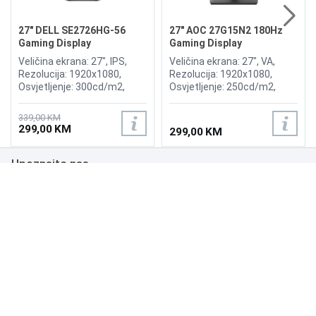
27" DELL SE2726HG-56
27" AOC 27G15N2 180Hz
Gaming Display
Gaming Display
Veličina ekrana: 27", IPS,
Veličina ekrana: 27", VA,
Rezolucija: 1920x1080,
Rezolucija: 1920x1080,
Osvjetljenje: 300cd/m2,
Osvjetljenje: 250cd/m2,
Vrijeme odziva: 1ms,
Vrijeme odziva: 1ms,
Osvježenje: 240Hz, AMD
Osvježenje: 180Hz,
339,00 KM
FreeSync Premium,
Priključci: HDMI 2.0,
299,00 KM
299,00 KM
Priključci: HDMI x2,
DisplayPort 1.4,
DisplayPort
Upoznajte nas
Poslovanje
Podrška
NAČINI PLAĆANJA