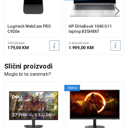
Logitech WebCam PRO
HP EliteBook 1040 G11
C920e
laptop B3SH8AT
199,00 KM
2.499,00 KM
179,00 KM
1.999,00 KM
Slični proizvodi
Moglo bi te zanimati?
180Hz