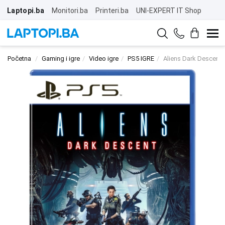
Laptopi.ba
Monitori.ba
Printeri.ba
UNI-EXPERT IT Shop
Početna
Gaming i igre
Video igre
PS5 IGRE
Aliens Dark Descent 