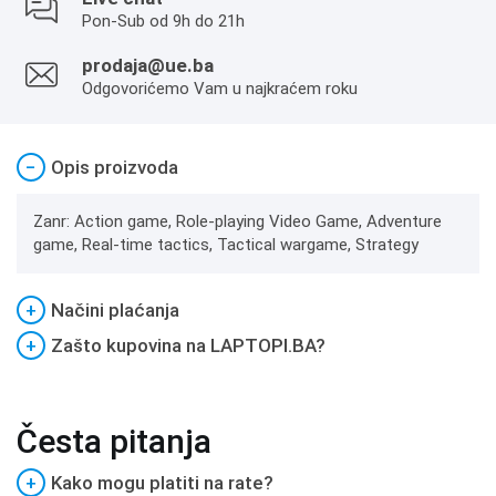
Pon-Sub od 9h do 21h
prodaja@ue.ba
Odgovorićemo Vam u najkraćem roku
−
Opis proizvoda
Zanr: Action game, Role-playing Video Game, Adventure
game, Real-time tactics, Tactical wargame, Strategy
+
Načini plaćanja
+
Zašto kupovina na LAPTOPI.BA?
Česta pitanja
+
Kako mogu platiti na rate?