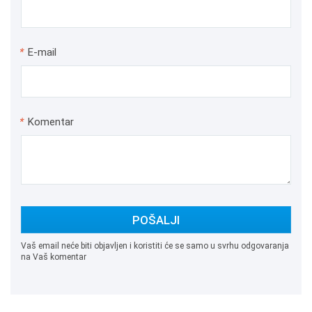
*
E-mail
*
Komentar
POŠALJI
Vaš email neće biti objavljen i koristiti će se samo u svrhu odgovaranja
na Vaš komentar