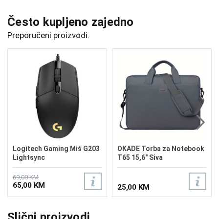
Često kupljeno zajedno
Preporučeni proizvodi.
Logitech Gaming Miš G203
OKADE Torba za Notebook
Lightsync
T65 15,6" Siva
69,00 KM
65,00 KM
25,00 KM
Slični proizvodi