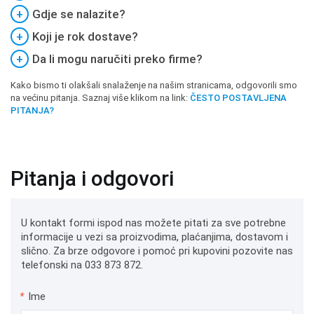
+
Gdje se nalazite?
+
Koji je rok dostave?
+
Da li mogu naručiti preko firme?
Kako bismo ti olakšali snalaženje na našim stranicama, odgovorili smo
na većinu pitanja. Saznaj više klikom na link:
ČESTO POSTAVLJENA
PITANJA?
Pitanja i odgovori
U kontakt formi ispod nas možete pitati za sve potrebne
informacije u vezi sa proizvodima, plaćanjima, dostavom i
slično. Za brze odgovore i pomoć pri kupovini pozovite nas
telefonski na 033 873 872.
*
Ime