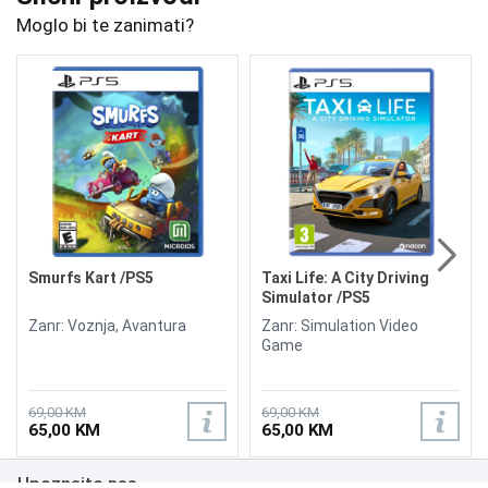
Moglo bi te zanimati?
Smurfs Kart /PS5
Taxi Life: A City Driving
Simulator /PS5
Zanr: Voznja, Avantura
Zanr: Simulation Video
Game
69,00 KM
69,00 KM
65,00 KM
65,00 KM
Upoznajte nas