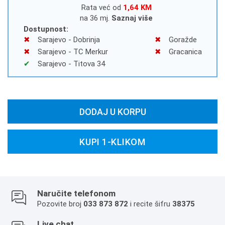
Rata već od
1,64 KM
na 36 mj.
Saznaj više
Dostupnost:
Sarajevo - Dobrinja
Goražde
Sarajevo - TC Merkur
Gracanica
Sarajevo - Titova 34
DODAJ U KORPU
KUPI 1-KLIKOM
Naručite telefonom
Pozovite broj
033 873 872
i recite šifru
38375
Live chat