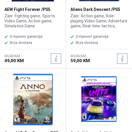
AEW Fight Forever /PS5
Aliens Dark Descent /PS5
Zanr: Fighting game, Sports
Zanr: Action game, Role-
Video Game, Action game,
playing Video Game, Adventure
Simulation Game
game, Real-time tactics,
Tactical wargame, Strategy
0 mjeseci garancija
0 mjeseci garancija
Brza dostava
Brza dostava
65,00 KM
69,00 KM
49,00 KM
59,00 KM