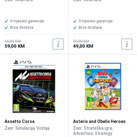
0 mjeseci garancija
0 mjeseci garancija
Brza dostava
Brza dostava
65,00 KM
59,00 KM
59,00 KM
49,00 KM
Assetto Corsa
Asterix and Obelix Heroes
Competizione - Day One
/PS5
Žanr: Simulacija, Vožnja
Žanr: Strateška igra,
Edition /PS5
Adventure, Strategy