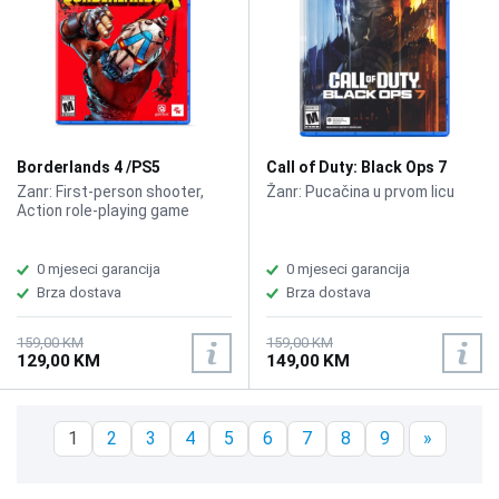
Borderlands 4 /PS5
Call of Duty: Black Ops 7
/PS5
Zanr: First-person shooter,
Žanr: Pucačina u prvom licu
Action role-playing game
0 mjeseci garancija
0 mjeseci garancija
Brza dostava
Brza dostava
159,00 KM
159,00 KM
129,00 KM
149,00 KM
1
2
3
4
5
6
7
8
9
»