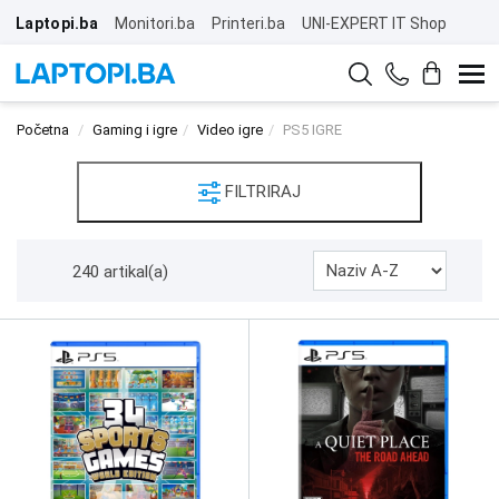
Laptopi.ba
Monitori.ba
Printeri.ba
UNI-EXPERT IT Shop
Početna
Gaming i igre
Video igre
PS5 IGRE
FILTRIRAJ
240 artikal(a)