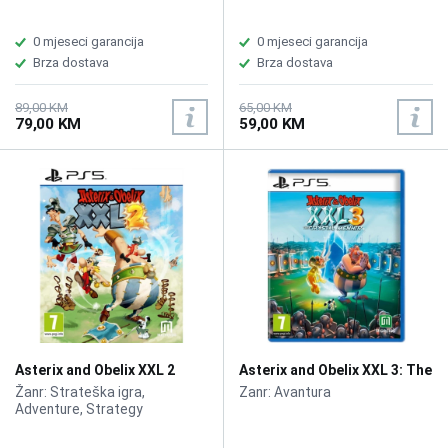
0 mjeseci garancija
0 mjeseci garancija
Brza dostava
Brza dostava
89,00 KM
65,00 KM
79,00 KM
59,00 KM
Asterix and Obelix XXL 2
Asterix and Obelix XXL 3: The
/PS5
Crystal Menhir Limited
Žanr: Strateška igra,
Zanr: Avantura
Edition /PS5
Adventure, Strategy