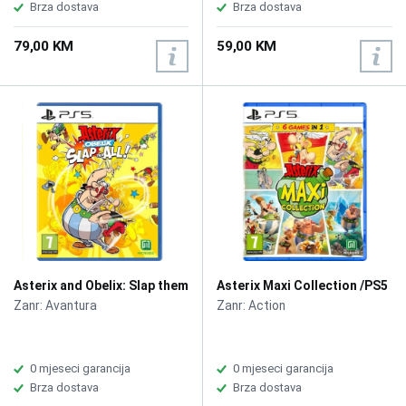
Brza dostava
Brza dostava
79,00 KM
59,00 KM
Asterix and Obelix: Slap them
Asterix Maxi Collection /PS5
All /PS5
Zanr: Avantura
Zanr: Action
0 mjeseci garancija
0 mjeseci garancija
Brza dostava
Brza dostava