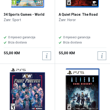
34 Sports Games - World
A Quiet Place: The Road
Edition /PS5
Ahead /PS5
Zanr: Sport
Žanr: Horor
0 mjeseci garancija
0 mjeseci garancija
Brza dostava
Brza dostava
55,00 KM
55,00 KM