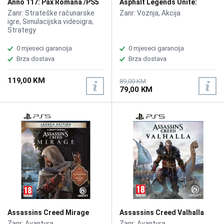
Anno 117: Pax Romana /PS5
Asphalt Legends Unite:
Supercharged Edition /PS5
Zanr: Strateške računarske
Zanr: Voznja, Akcija
igre, Simulacijska videoigra,
Strategy
0 mjeseci garancija
0 mjeseci garancija
Brza dostava
Brza dostava
119,00 KM
89,00 KM
79,00 KM
Assassins Creed Mirage
Assassins Creed Valhalla
/PS5
/PS5
Zanr: Avantura
Zanr: Avantura