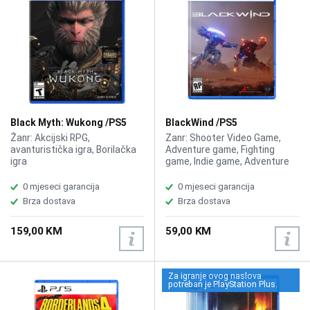
Black Myth: Wukong /PS5
BlackWind /PS5
Žanr: Akcijski RPG,
Zanr: Shooter Video Game,
avanturistička igra, Borilačka
Adventure game, Fighting
igra
game, Indie game, Adventure
0 mjeseci garancija
0 mjeseci garancija
Brza dostava
Brza dostava
159,00 KM
59,00 KM
Za igranje ovog naslova
potreban je PlayStation Plus.