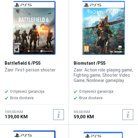
Battlefield 6 /PS5
Biomutant /PS5
Žanr: First-person shooter
Zanr: Action role-playing game,
Fighting game, Shooter Video
Game, Nonlinear gameplay
0 mjeseci garancija
0 mjeseci garancija
Brza dostava
Brza dostava
159,00 KM
65,00 KM
139,00 KM
59,00 KM