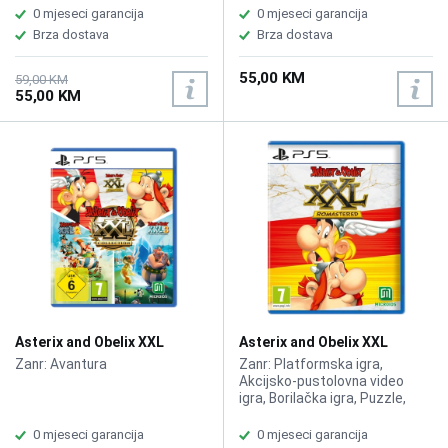
0 mjeseci garancija
0 mjeseci garancija
Brza dostava
Brza dostava
55,00 KM
59,00 KM
55,00 KM
Asterix and Obelix XXL
Asterix and Obelix XXL
Collection /PS5
Romastered /PS5
Zanr: Avantura
Zanr: Platformska igra,
Akcijsko-pustolovna video
igra, Borilačka igra, Puzzle,
Adventure
0 mjeseci garancija
0 mjeseci garancija