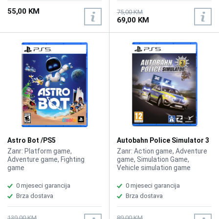
55,00 KM
75,00 KM
69,00 KM
Astro Bot /PS5
Autobahn Police Simulator 3
/PS5
Zanr: Platform game,
Zanr: Action game, Adventure
Adventure game, Fighting
game, Simulation Game,
game
Vehicle simulation game
0 mjeseci garancija
0 mjeseci garancija
Brza dostava
Brza dostava
139,00 KM
89,00 KM