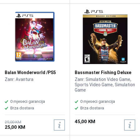
Balan Wonderworld /PS5
Bassmaster Fishing Deluxe
2022 /PS5
Zanr: Avantura
Zanr: Simulation Video Game,
Sports Video Game, Simulation
Game
0 mjeseci garancija
0 mjeseci garancija
Brza dostava
Brza dostava
45,00 KM
29,00 KM
25,00 KM