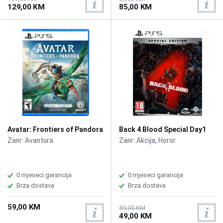
129,00 KM
85,00 KM
Avatar: Frontiers of Pandora
Back 4 Blood Special Day1
/PS5
Edition /PS5
Zanr: Avantura
Zanr: Akcija, Horor
0 mjeseci garancija
0 mjeseci garancija
Brza dostava
Brza dostava
59,00 KM
59,00 KM
49,00 KM