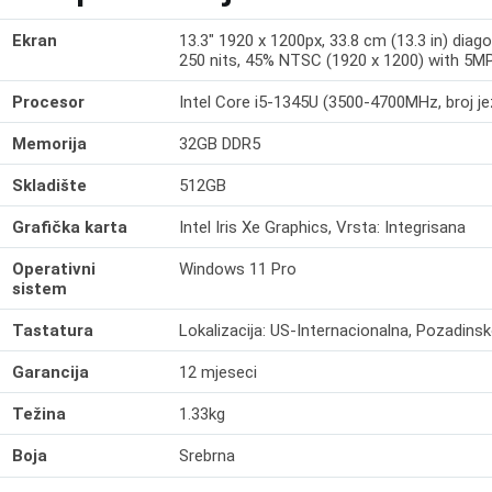
Ekran
13.3" 1920 x 1200px, 33.8 cm (13.3 in) dia
250 nits, 45% NTSC (1920 x 1200) with 5
Procesor
Intel Core i5-1345U (3500-4700MHz, broj jez
Memorija
32GB DDR5
Skladište
512GB
Grafička karta
Intel Iris Xe Graphics, Vrsta: Integrisana
Operativni
Windows 11 Pro
sistem
Tastatura
Lokalizacija: US-Internacionalna, Pozadinsko
Garancija
12 mjeseci
Težina
1.33kg
Boja
Srebrna