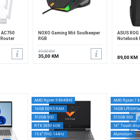
4 AC750
NOXO Gaming Miš Soulkeeper
ASUS ROG 
 Router
RGB
Notebook 
39,00 KM
35,00 KM
89,00 KM
AMD Ryzen 5 8645HS
AMD Ryzen 7 
16GB DDR5 RAM
16GB LPDDR5
512GB SSD
512GB SSD
RTX 3050 6GB
16" Touch disp
15.6" FHD 144Hz
Aluminium