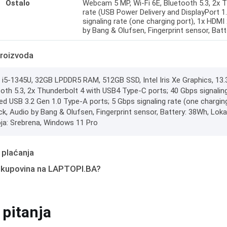
Ostalo
Webcam 5 MP, Wi-Fi 6E, Bluetooth 5.3, 2x 
rate (USB Power Delivery and DisplayPort 1
signaling rate (one charging port), 1x HD
by Bang & Olufsen, Fingerprint sensor, Bat
roizvoda
e i5-1345U, 32GB LPDDR5 RAM, 512GB SSD, Intel Iris Xe Graphics, 13
ooth 5.3, 2x Thunderbolt 4 with USB4 Type-C ports; 40 Gbps signaling
d USB 3.2 Gen 1.0 Type-A ports; 5 Gbps signaling rate (one chargi
, Audio by Bang & Olufsen, Fingerprint sensor, Battery: 38Wh, Lokali
oja: Srebrena, Windows 11 Pro
 plaćanja
 kupovina na LAPTOPI.BA?
 pitanja