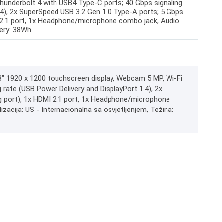
Thunderbolt 4 with USB4 Type-C ports; 40 Gbps signaling
.4), 2x SuperSpeed USB 3.2 Gen 1.0 Type-A ports; 5 Gbps
MI 2.1 port, 1x Headphone/microphone combo jack, Audio
tery: 38Wh
.3" 1920 x 1200 touchscreen display, Webcam 5 MP, Wi-Fi
 rate (USB Power Delivery and DisplayPort 1.4), 2x
ng port), 1x HDMI 2.1 port, 1x Headphone/microphone
zacija: US - Internacionalna sa osvjetljenjem, Težina: