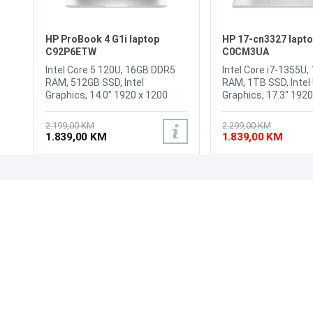
HP ProBook 4 G1i laptop
HP 17-cn3327 lapt
C92P6ETW
C0CM3UA
Intel Core 5 120U, 16GB DDR5
Intel Core i7-1355U
RAM, 512GB SSD, Intel
RAM, 1TB SSD, Intel
Graphics, 14.0" 1920 x 1200
Graphics, 17.3" 192
WUXGA IPS display, WebCam
IPS display, WebCa
1080p FHD, WiFi 6E, LAN,
Vision 720p HD with 
2.199,00 KM
2.299,00 KM
Bluetooth 5.3, HDMI 2.1, 2x USB
shutter, Wi-Fi 6, Blu
1.839,00 KM
1.839,00 KM
3.2 Type-A , 2x USB Type-C
1x USB Type-C, 2x U
20Gbps signaling rate (USB
1x HDMI 1.4b, Head
Power Delivery 3.0, DisplayPort
combo, Težina: 2.08
1.4, HP Sleep and Charge),
Tastatura: US -
UPOZNAJTE NAS
POSLOVANJE
stereo headphone/microphone
Internacionalna, Boj
combo jack, Battery: 56Wh LI 3-
Windows 11 Home
O nama
Uslovi poslovanja
Cell, Tastatura: BiH, Težina:
Prodajna mjesta
Načini plaćanja
1.4kg, Boja: Srebrna, Windows
Kontaktirajte nas
Sigurnost plaćanja
11 Pro
Zašto kupiti od nas?
Načini dostave