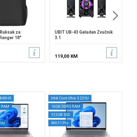
1
Ruksak za
UBIT UB-43 Geladen Zvučnik
Ranger 18"
3.1
119,00 KM
8840HS
Intel Core Ultra 5 225U
Intel
HP
x RAM
16GB DDR5 RAM
16G
Ga
512GB SSD
512G
In
lay
Win11 Pro
RTX 
DD
Ge
15.6
19