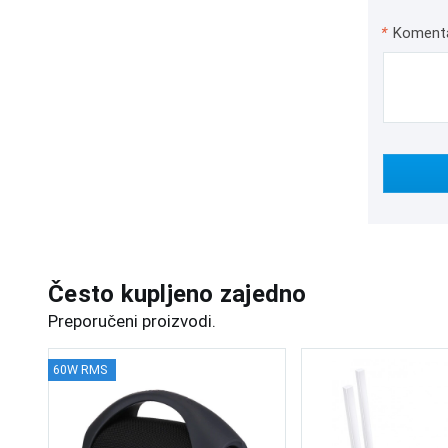
*
Koment
Često kupljeno zajedno
Preporučeni proizvodi.
60W RMS