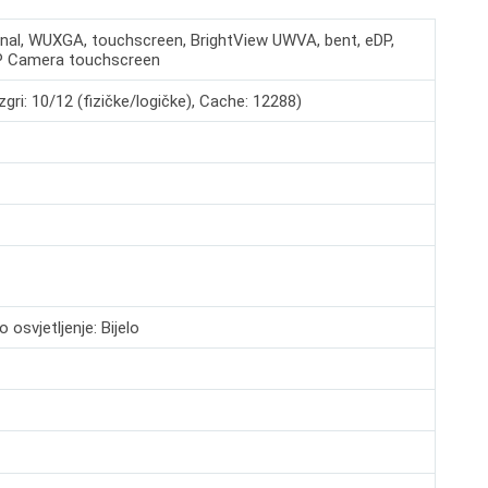
gonal, WUXGA, touchscreen, BrightView UWVA, bent, eDP,
MP Camera touchscreen
gri: 10/12 (fizičke/logičke), Cache: 12288)
 osvjetljenje: Bijelo