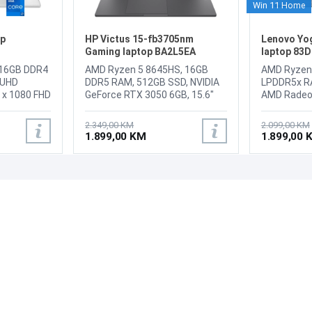
Win 11 Home
op
HP Victus 15-fb3705nm
Lenovo Yog
Gaming laptop BA2L5EA
laptop 83
, 16GB DDR4
AMD Ryzen 5 8645HS, 16GB
AMD Ryzen
 UHD
DDR5 RAM, 512GB SSD, NVIDIA
LPDDR5x R
0 x 1080 FHD
GeForce RTX 3050 6GB, 15.6"
AMD Radeo
m HP True
1920 x 1080 IPS 144Hz display,
16" 1920 x 
privacy
Webcam HP Wide Vision 720p
Touchscree
2.349,00 KM
2.099,00 KM
etooth 5.4,
HD, LAN, WiFi 6, Bluetooth 5.4, 1x
FHD 1080p +
1.899,00 KM
1.899,00 
SB Type-A,
USB Type-A 5Gbps signaling
Shutter, Wi-
phone/mic
rate (HP Sleep and Charge), 1x
1x USB-A (
kg,
USB Type-A 5Gbps signaling
Gen 1), 1x
rate, 1x AC smart pin, 1x HDMI
USB 3.2 Ge
PODRŠKA
PRATI NAS
a: Srebrena,
2.1, 1x headphone/microphone
10Gbps / U
combo, 1x USB Type-C 5Gbps
USB PD 3.1
Česta pitanja?
signaling rate (DisplayPort 1.4a,
1.4a), 1x H
Reklamacije i povrati
HP Sleep and Charge), Battery:
Headphone
Servis
3-cell, 52.5 Wh Li-ion polymer,
combo jack
Tastatura: US-Internacionalna
microSD car
sa osvijetljenjem, Težina:
71Wh, Alum
2.29kg, Boja: Siva, FreeDOS
Bottom, Fin
Tastatura: 
sa jednoboj