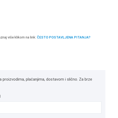
znaj više klikom na link:
ČESTO POSTAVLJENA PITANJA?
a proizvodima, plaćanjima, dostavom i slično. Za brze
l