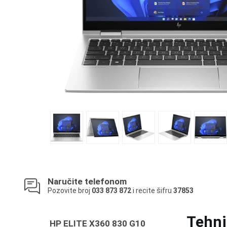
Naručite telefonom
Pozovite broj
033 873 872
i recite šifru
37853
Tehni
HP ELITE X360 830 G10