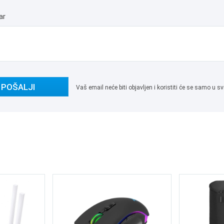
ar
POŠALJI
Vaš email neće biti objavljen i koristiti će se samo u