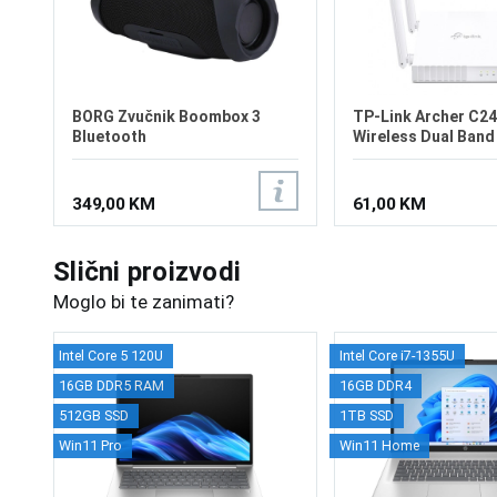
BORG Zvučnik Boombox 3
TP-Link Archer C2
Bluetooth
Wireless Dual Band
349,00 KM
61,00 KM
Slični proizvodi
Moglo bi te zanimati?
Intel Core 5 120U
Intel Core i7-1355U
16GB DDR5 RAM
16GB DDR4
512GB SSD
1TB SSD
Win11 Pro
Win11 Home