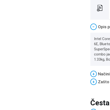
−
Opis p
Intel Cor
6E, Bluet
SuperSpee
combo jack
1.33kg, B
+
Načini
+
Zašto
Česta