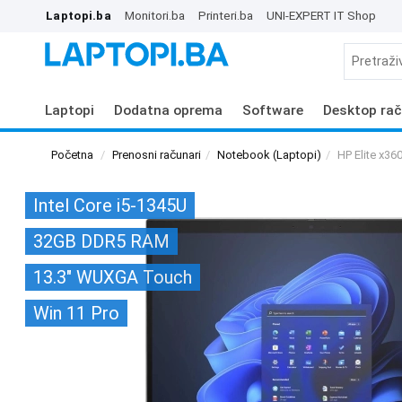
Laptopi.ba
Monitori.ba
Printeri.ba
UNI-EXPERT IT Shop
Laptopi
Dodatna oprema
Software
Desktop rač
Početna
Prenosni računari
Notebook (Laptopi)
HP Elite x3
Intel Core i5-1345U
32GB DDR5 RAM
13.3" WUXGA Touch
Win 11 Pro