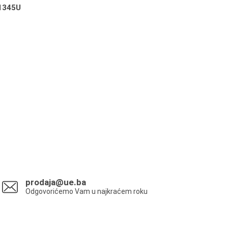
1345U
prodaja@ue.ba
Odgovorićemo Vam u najkraćem roku