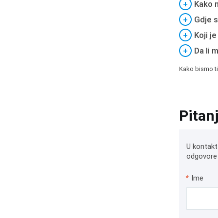
+
Kako m
+
Gdje s
+
Koji j
+
Da li 
Kako bismo ti
Pitan
U kontakt
odgovore 
*
Ime