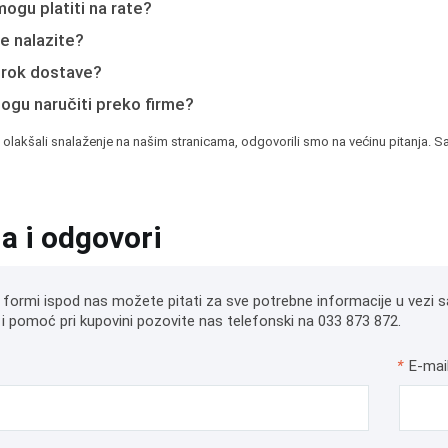
ogu platiti na rate?
e nalazite?
e rok dostave?
mogu naručiti preko firme?
 olakšali snalaženje na našim stranicama, odgovorili smo na većinu pitanja. Sa
ja i odgovori
 formi ispod nas možete pitati za sve potrebne informacije u vezi s
i pomoć pri kupovini pozovite nas telefonski na 033 873 872.
*
E-mai