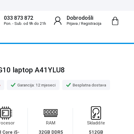
033 873 872
Dobrodošli
Pon. - Sub. od 9h do 21h
Prijava
/
Registracija
 G10 laptop A41YLU8
o
Garancija: 12 mjeseci
Besplatna dostava
rocesor
RAM
Skladište
l Core i5-
32GB DDR5
512GB