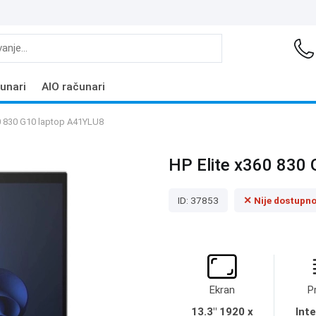
unari
AIO računari
60 830 G10 laptop A41YLU8
HP Elite x360 830
ID: 37853
✕ Nije dostupn
Ekran
P
13.3" 1920 x
Inte