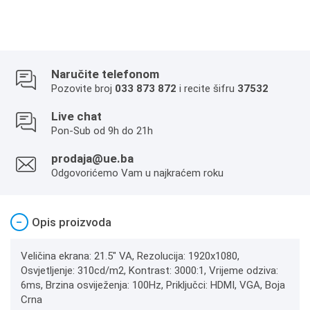
Naručite telefonom
Pozovite broj
033 873 872
i recite šifru
37532
Live chat
Pon-Sub od 9h do 21h
prodaja@ue.ba
Odgovorićemo Vam u najkraćem roku
−
Opis proizvoda
Veličina ekrana: 21.5" VA, Rezolucija: 1920x1080,
Osvjetljenje: 310cd/m2, Kontrast: 3000:1, Vrijeme odziva:
6ms, Brzina osviježenja: 100Hz, Priključci: HDMI, VGA, Boja
Crna