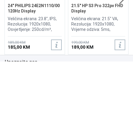
24" PHILIPS 24E2N1110/00
21.5" HP S3 Pro 322pv FHD
120Hz Display
Display
Veličina ekrana: 23.8", IPS,
Veličina ekrana: 21.5" VA,
Rezolucija: 1920x1080,
Rezolucija: 1920x1080,
Osvjetljenje: 250cd/m²,
Vrijeme odziva: 5ms,
Anti-Glare, Hard Coating 3H,
Osvježenje: 100Hz,
Haze 25%, Vrijeme odziva:
Kontrast: 3000:1,
189,00 KM
199,00 KM
4ms, Osvježenje: 120Hz,
Osvjetljenje: 200 cd/m2,
185,00 KM
189,00 KM
Priključci: VGA, HDMI
Priključci: HDMI, VGA
Upoznajte nas
Poslovanje
Podrška
NAČINI PLAĆANJA