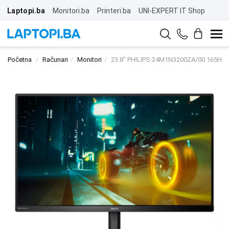
Laptopi.ba
Monitori.ba
Printeri.ba
UNI-EXPERT IT Shop
Početna
Računari
Monitori
23.8" PHILIPS 24M1N3200ZA/00 165Hz 