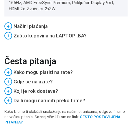
165Hz, AMD FreeSync Premium, Priključci: DisplayPort,
HDMI 2x. Zvučnici: 2x3W
+
Načini plaćanja
+
Zašto kupovina na LAPTOPI.BA?
Česta pitanja
+
Kako mogu platiti na rate?
+
Gdje se nalazite?
+
Koji je rok dostave?
+
Da li mogu naručiti preko firme?
Kako bismo ti olakšali snalaženje na našim stranicama, odgovorili smo
na većinu pitanja. Saznaj više klikom na link:
ČESTO POSTAVLJENA
PITANJA?