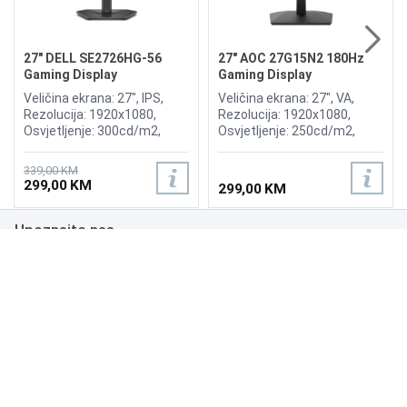
27" DELL SE2726HG-56
27" AOC 27G15N2 180Hz
Gaming Display
Gaming Display
Veličina ekrana: 27", IPS,
Veličina ekrana: 27", VA,
Rezolucija: 1920x1080,
Rezolucija: 1920x1080,
Osvjetljenje: 300cd/m2,
Osvjetljenje: 250cd/m2,
Vrijeme odziva: 1ms,
Vrijeme odziva: 1ms,
Osvježenje: 240Hz, AMD
Osvježenje: 180Hz,
339,00 KM
FreeSync Premium,
Priključci: HDMI 2.0,
299,00 KM
299,00 KM
Priključci: HDMI x2,
DisplayPort 1.4,
DisplayPort
Upoznajte nas
Poslovanje
Podrška
NAČINI PLAĆANJA