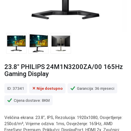
23.8" PHILIPS 24M1N3200ZA/00 165Hz
Gaming Display
ID: 37341
✕ Nije dostupno
Garancija: 36 mjeseci
Cijena dostave: 8KM
Veličina ekrana: 23.8", IPS, Rezolucija: 1920x1080, Osvjetljenje:
250cd/m², Vrijeme odziva: 1ms, Osvježenje: 165Hz, AMD
FreeSync Premium, Priključci: DisplayPort, HDMI 2x. Zvučnici: