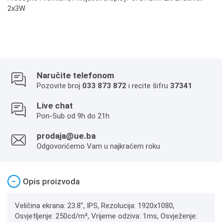
2x3W
Naručite telefonom
Pozovite broj
033 873 872
i recite šifru
37341
Live chat
Pon-Sub od 9h do 21h
prodaja@ue.ba
Odgovorićemo Vam u najkraćem roku
−
Opis proizvoda
Veličina ekrana: 23.8", IPS, Rezolucija: 1920x1080,
Osvjetljenje: 250cd/m², Vrijeme odziva: 1ms, Osvježenje: