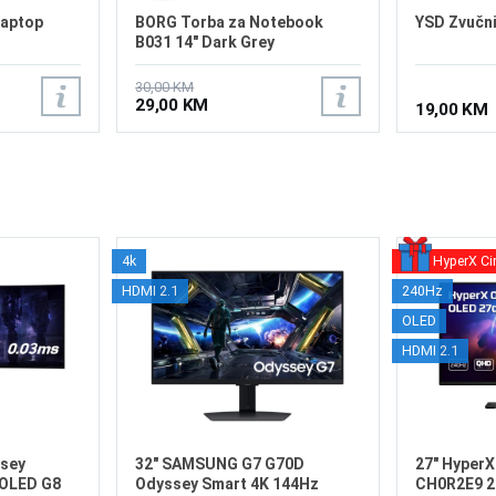
laptop
BORG Torba za Notebook
YSD Zvučni
B031 14" Dark Grey
30,00 KM
29,00 KM
19,00 KM
4k
HyperX Ci
HDMI 2.1
240Hz
OLED
HDMI 2.1
sey
32" SAMSUNG G7 G70D
27" Hyper
OLED G8
Odyssey Smart 4K 144Hz
CH0R2E9 2