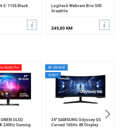
k E-1136 Black
Logitech Webcam Brio 505
Graphite
249,00 KM
rro Buds Pro
4K UltraHD
32
165Hz
S7
Ve
Re
Os
Os
Fr
Vr
6
HD
X OMEN OLED
34" SAMSUNG Odyssey G5
K 240Hz Gaming
Curved 165Hz 4K Display