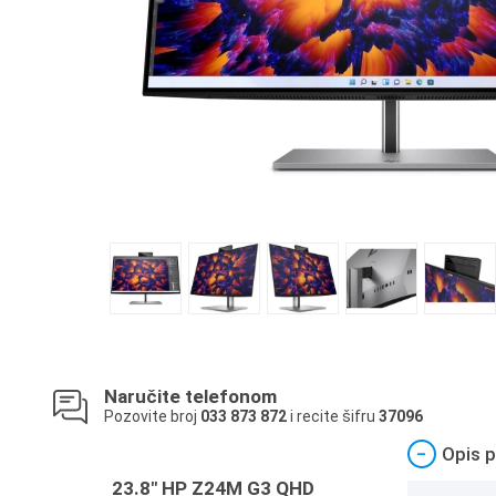
Naručite telefonom
Pozovite broj
033 873 872
i recite šifru
37096
−
Opis p
23.8" HP Z24M G3 QHD