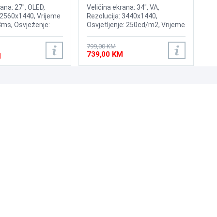
LC34G55TWWPXEN
rana: 27", OLED,
Veličina ekrana: 34", VA,
 2560x1440, Vrijeme
Rezolucija: 3440x1440,
3ms, Osvježenje:
Osvjetljenje: 250cd/m2, Vrijeme
rast: 1,500,000:1,
odziva: 1ms, Osvježenje:
 200nits, Adaptive
165Hz, AMD FreeSync
799,00 KM
IA G-Sync, HyperX
Premium, Priključci: HDMI,
739,00 KM
M
rotect, Priključci:
DisplayPort
 DisplayPort 1.4
UNI-EXPERT D.O.O.
Adresa: Branislava Nušića 162, Sarajevo, 71000, BiH
Kontakt: 033 873 872
Email: prodaja@laptopi.ba
ID: 4245018500008
PDV: 245018500008