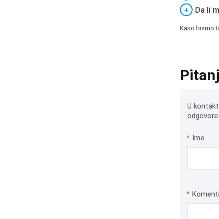
+
Da li 
Kako bismo ti
Pitan
U kontakt
odgovore 
*
Ime
*
Koment