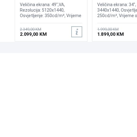
Gaming Curved Display
175Hz Gaming Curv
Veličina ekrana: 49",VA,
Veličina ekrana: 34",
Rezolucija: 5120x1440,
3440x1440, Osvjetlje
Osvjetljenje: 350cd/m², Vrijeme
250cd/m², Vrijeme o
odziva:1ms, Osvježenje: 144Hz,
0,03ms, Osvježenje:
AMD FreeSync Premium Pro,
AMD FreeSync Prem
2.349,00 KM
1.999,00 KM
Priključci: 2xHDMI 2.1,
Wireless LAN, Blueto
2.099,00 KM
1.899,00 KM
DisplayPort, 2xUSB 3.2, USB-B
Priključci: 2xHDMI, D
2xUSB 3.0, Zvučnici
Sound
UPOZNAJTE NAS
POSLOVANJE
O nama
Uslovi poslovanja
Prodajna mjesta
Načini plaćanja
Kontaktirajte nas
Sigurnost plaćanja
Zašto kupiti od nas?
Načini dostave
NAČINI PLAĆANJA