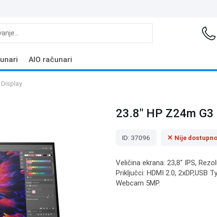
unari
AIO računari
Display
23.8" HP Z24m G3
ID: 37096
✕ Nije dostupn
Veličina ekrana: 23,8" IPS, Rezo
Priključci: HDMI 2.0, 2xDP,USB 
Webcam 5MP.