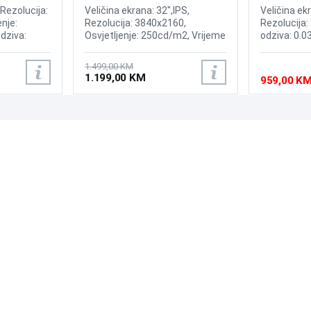
ed Display
Display
Display
 Rezolucija:
Veličina ekrana: 32",IPS,
Veličina ek
nje:
Rezolucija: 3840x2160,
Rezolucija:
dziva:
Osvjetljenje: 250cd/m2, Vrijeme
odziva: 0.0
 175Hz,
odziva: 1ms, Osvježenje:
240Hz, Kont
ium,
144Hz, AMD FreeSync
Brightness:
1.499,00 KM
oth ,
Premium, Windows 11
Sync, NVID
1.199,00 KM
959,00 K
isplayPort,
compatible,OS: Tizen, Wireless,
OLED Core P
:Adaptive
Bluetooth, Priključci: 2xHDMI
2xHDMI 2.1,
2.1, DisplayPort, 2x USB 3.0,
USB-B, RJ-45, Zvučnici: 10W
PODRŠKA
PRATI NAS
Česta pitanja?
Reklamacije i povrati
Servis