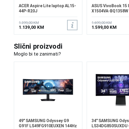
ACER Aspire Lite laptop AL15-
ASUS VivoBook 15 
44P-R20J
X1504VA-BQ1358W
1.399,00 KM
1.699,00 KM
1.139,00 KM
1.599,00 KM
Slični proizvodi
Moglo bi te zanimati?
49" SAMSUNG Odyssey G9
34" SAMSUNG Odys
G91F LS49FG910EUXEN 144Hz
LS34DG850SUXDU 