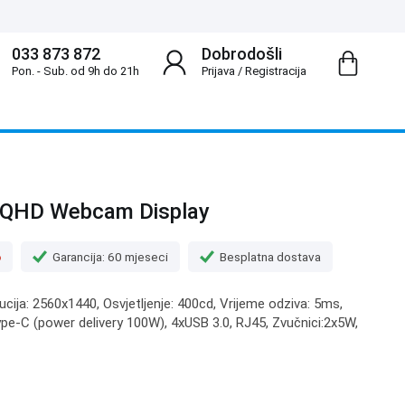
033 873 872
Dobrodošli
Pon. - Sub. od 9h do 21h
Prijava
/
Registracija
 QHD Webcam Display
o
Garancija: 60 mjeseci
Besplatna dostava
lucija: 2560x1440, Osvjetljenje: 400cd, Vrijeme odziva: 5ms,
Type-C (power delivery 100W), 4xUSB 3.0, RJ45, Zvučnici:2x5W,