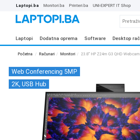
Laptopi.ba
Monitori.ba
Printeri.ba
UNI-EXPERT IT Shop
Laptopi
Dodatna oprema
Software
Desktop rač
Početna
Računari
Monitori
23.8" HP Z24m G3 QHD Webcam 
Web Conferencing 5MP
2K, USB Hub