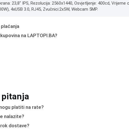
krana: 23,8" IPS, Rezolucija: 2560x1440, Osvjetljenje: 400cd, Vrijeme
100W), 4xUSB 3.0, RJ45, Zvučnici:2x5W, Webcam 5MP.
 plaćanja
 kupovina na LAPTOPI.BA?
 pitanja
ogu platiti na rate?
e nalazite?
e rok dostave?