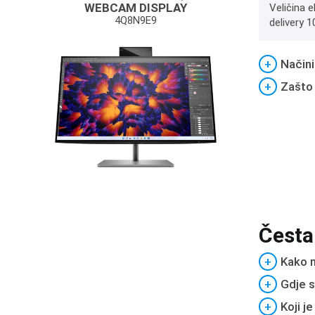
WEBCAM DISPLAY
Veličina e
4Q8N9E9
delivery 
+
Načini
+
Zašto
Česta
+
Kako m
+
Gdje s
+
Koji j