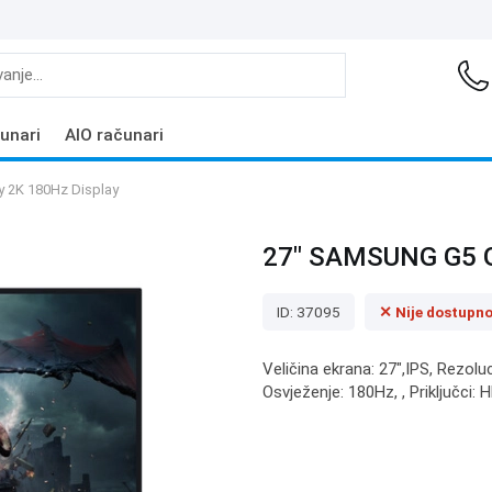
unari
AIO računari
2K 180Hz Display
27" SAMSUNG G5 G
ID: 37095
✕ Nije dostupn
Veličina ekrana: 27",IPS, Rezolu
Osvježenje: 180Hz, , Priključci: 