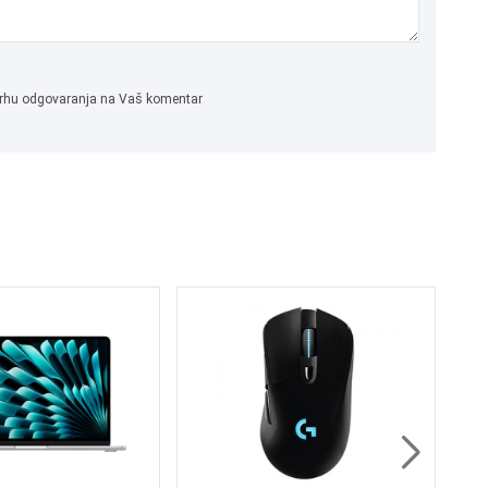
 svrhu odgovaranja na Vaš komentar
Ra
Es
65
5