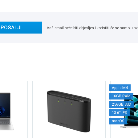
POŠALJI
Vaš email neće biti objavljen i koristiti će se samo u
Apple M4
16GB RAM
256GB SSD
13.6" IPS
macOS