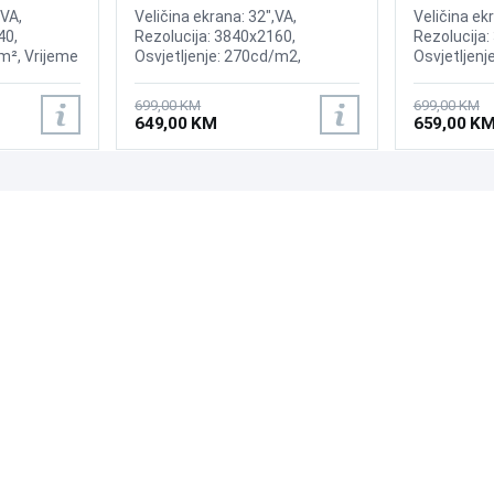
ed Display
 VA,
Veličina ekrana: 32",VA,
Veličina ekr
40,
Rezolucija: 3840x2160,
Rezolucija:
m², Vrijeme
Osvjetljenje: 270cd/m2,
Osvjetljenj
enje:
Kontrast; 3,000:1, Osvježenje:
odziva: 5ms
 FreeSync
60Hz, AMD FreeSync, Vrijeme
100Hz,AMD F
699,00 KM
699,00 KM
 Curvature,
odziva: 4 ms, Priključci: 2xHDMI,
2xHDMI 2.0,
649,00 KM
659,00 K
playPort
Displayport
PODRŠKA
PRATI NAS
Česta pitanja?
Reklamacije i povrati
Servis