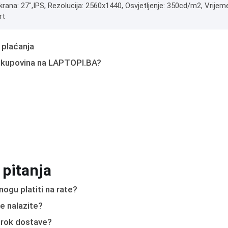
krana: 27",IPS, Rezolucija: 2560x1440, Osvjetljenje: 350cd/m2, Vrijeme
rt
 plaćanja
 kupovina na LAPTOPI.BA?
 pitanja
ogu platiti na rate?
e nalazite?
e rok dostave?