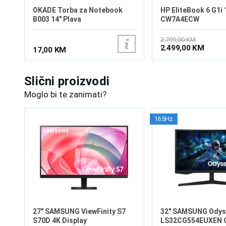
OKADE Torba za Notebook
HP EliteBook 6 G1i 
B003 14" Plava
CW7A4ECW
2.799,00 KM
2.499,00 KM
17,00 KM
Slični proizvodi
Moglo bi te zanimati?
165Hz
27" SAMSUNG ViewFinity S7
32" SAMSUNG Odys
S70D 4K Display
LS32CG554EUXEN 