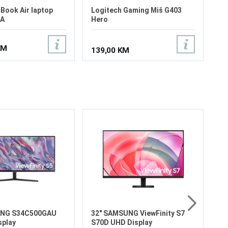
Book Air laptop
Logitech Gaming Miš G403
A
Hero
KM
139,00 KM
4K U
34
165
Cu
L
Ve
Re
Os
od
16
79
Pr
7
Di
UNG S34C500GAU
32" SAMSUNG ViewFinity S7
play
S70D UHD Display