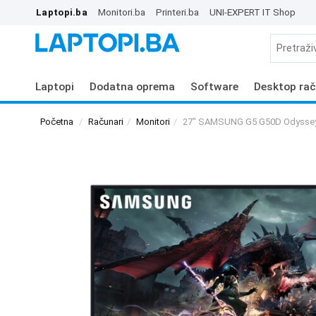
Laptopi.ba
Monitori.ba
Printeri.ba
UNI-EXPERT IT Shop
Laptopi
Dodatna oprema
Software
Desktop rač
Početna
Računari
Monitori
27" SAMSUNG G5 G50D Odyssey 