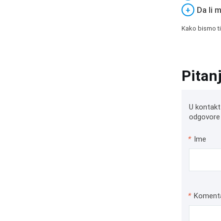
+
Da li 
Kako bismo ti
Pitan
U kontakt
odgovore 
*
Ime
*
Koment