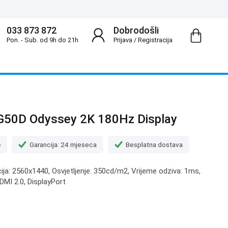
033 873 872
Dobrodošli
Pon. - Sub. od 9h do 21h
Prijava
/
Registracija
50D Odyssey 2K 180Hz Display
o
Garancija: 24 mjeseca
Besplatna dostava
cija: 2560x1440, Osvjetljenje: 350cd/m2, Vrijeme odziva: 1ms,
HDMI 2.0, DisplayPort