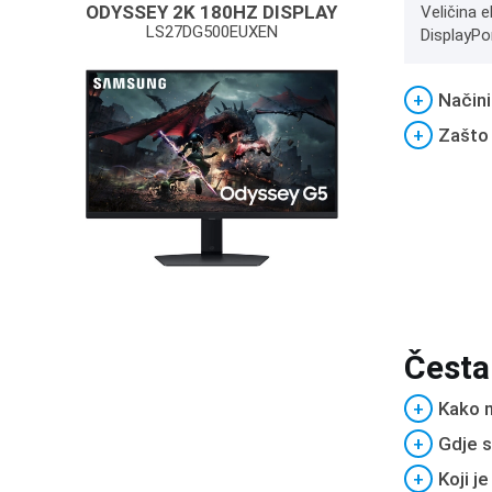
ODYSSEY 2K 180HZ DISPLAY
Veličina e
LS27DG500EUXEN
DisplayPo
+
Načini
+
Zašto
Česta
+
Kako m
+
Gdje s
+
Koji j