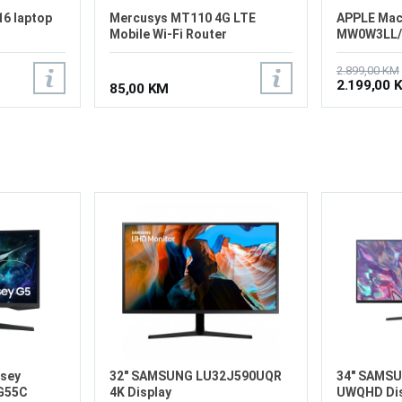
16 laptop
Mercusys MT110 4G LTE
APPLE Mac
Mobile Wi-Fi Router
MW0W3LL/
2.899,00 KM
2.199,00 
85,00 KM
sey
32" SAMSUNG LU32J590UQR
34" SAMS
G55C
4K Display
UWQHD Dis