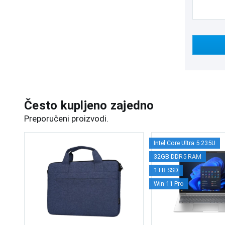
Često kupljeno zajedno
Preporučeni proizvodi.
Intel Core Ultra 5 235U
32GB DDR5 RAM
1TB SSD
Win 11 Pro