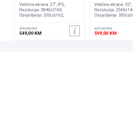
165Hz Gaming Curv
Veličina ekrana: 27", IPS,
Veličina ekrana: 32",
Rezolucija: 3840x2160,
Rezolucija: 2560x14
Osvjetljenje: 350cd/m2,
Osvjetljenje: 300cd/
Osvježenje: 60Hz, AMD
odziva: 1ms, Osvjež
FreeSync, Vrijeme odziva: 5ms,
165Hz, HDR10, AMD
599,00 KM
639,00 KM
Priključci: HDMI, Displayport
Premium Pro, 1000R
549,00 KM
599,00 KM
Priključci: HDMI, Dis
UPOZNAJTE NAS
POSLOVANJE
O nama
Uslovi poslovanja
Prodajna mjesta
Načini plaćanja
Kontaktirajte nas
Sigurnost plaćanja
Zašto kupiti od nas?
Načini dostave
NAČINI PLAĆANJA