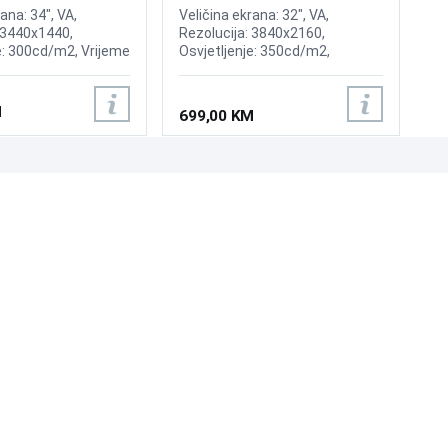
ana: 34", VA,
Veličina ekrana: 32", VA,
 3440x1440,
Rezolucija: 3840x2160,
e: 300cd/m2, Vrijeme
Osvjetljenje: 350cd/m2,
, Osvježenje:
Osvježenje: 60Hz, AMD
reeSync, Priključci:
FreeSync, Kontrast: 1000:1,
 DisplayPort
Vrijeme odziva: 5ms, Priključci:
M
699,00 KM
HDMI, Displayport
UNI-EXPERT D.O.O.
Adresa: Branislava Nušića 162, Sarajevo, 71000, BiH
Kontakt: 033 873 872
Email: prodaja@laptopi.ba
ID: 4245018500008
PDV: 245018500008