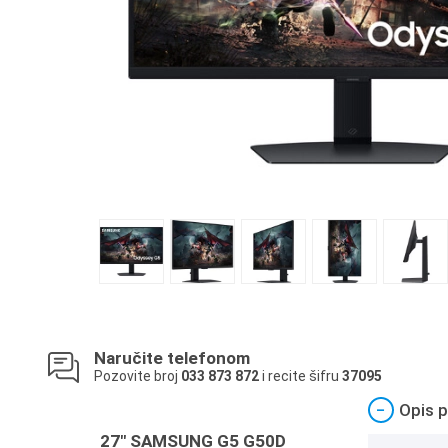
Naručite telefonom
Pozovite broj
033 873 872
i recite šifru
37095
−
Opis p
27" SAMSUNG G5 G50D