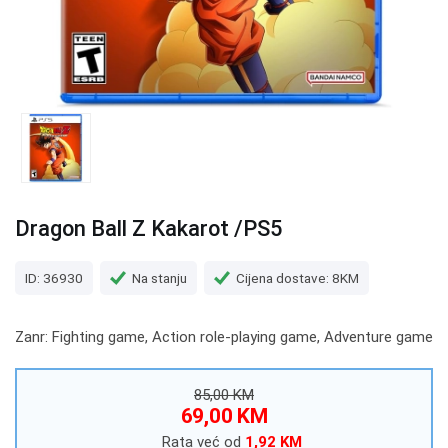
Dragon Ball Z Kakarot /PS5
ID: 36930
Na stanju
Cijena dostave: 8KM
Zanr: Fighting game, Action role-playing game, Adventure game
85,00 KM
69,00 KM
Rata već od
1,92 KM