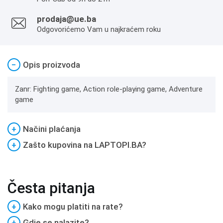
prodaja@ue.ba
Odgovorićemo Vam u najkraćem roku
−
Opis proizvoda
Zanr: Fighting game, Action role-playing game, Adventure
game
+
Načini plaćanja
+
Zašto kupovina na LAPTOPI.BA?
Česta pitanja
+
Kako mogu platiti na rate?
+
Gdje se nalazite?