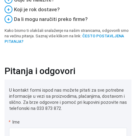
+
Koji je rok dostave?
+
Da li mogu naručiti preko firme?
Kako bismo ti olakšali snalaženje na našim stranicama, odgovorili smo
na većinu pitanja. Saznaj više klikom na link:
ČESTO POSTAVLJENA
PITANJA?
Pitanja i odgovori
U kontakt formi ispod nas možete pitati za sve potrebne
informacije u vezi sa proizvodima, plaćanjima, dostavom i
slično. Za brze odgovore i pomoć pri kupovini pozovite nas
telefonski na 033 873 872.
*
Ime