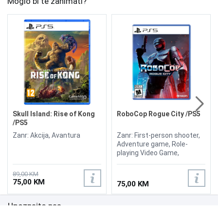
Moglo bi te zanimati?
Skull Island: Rise of Kong
RoboCop Rogue City /PS5
/PS5
Zanr: Akcija, Avantura
Zanr: First-person shooter,
Adventure game, Role-
playing Video Game,
Adventure
89,00 KM
75,00 KM
75,00 KM
Upoznajte nas