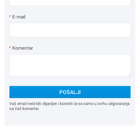
*
E-mail
*
Komentar
POŠALJI
Vaš email neće biti objavljen i koristiti će se samo u svrhu odgovaranja
na Vaš komentar