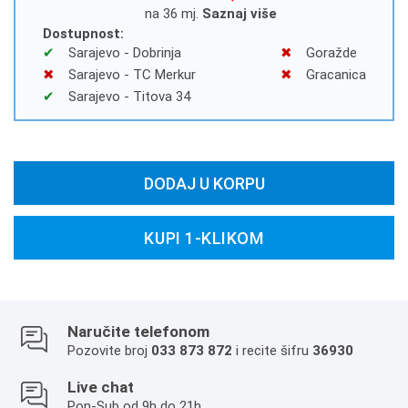
na 36 mj.
Saznaj više
Dostupnost:
Sarajevo - Dobrinja
Goražde
Sarajevo - TC Merkur
Gracanica
Sarajevo - Titova 34
DODAJ U KORPU
KUPI 1-KLIKOM
Naručite telefonom
Pozovite broj
033 873 872
i recite šifru
36930
Live chat
Pon-Sub od 9h do 21h