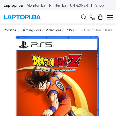
Laptopi.ba
Monitori.ba
Printeri.ba
UNI-EXPERT IT Shop
Početna
Gaming i igre
Video igre
PS5 IGRE
Dragon Ball Z Kakaro