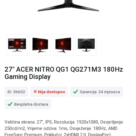
27" ACER NITRO QG1 QG271M3 180Hz
Gaming Display
ID: 36602
✕ Nije dostupno
Garancija: 24 mjeseca
Besplatna dostava
Veličina ekrana: 27", IPS, Rezolucija: 1920x1080, Osvjetljenje:
250cd/m2, Vrijeme odziva: 1ms, Osvježenje: 180Hz, AMD
FreeSync Premium, Priključci: 2xHDMI 2.0, DisplayPort,