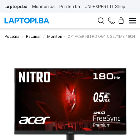
Laptopi.ba
Monitori.ba
Printeri.ba
UNI-EXPERT IT Shop
Početna
Računari
Monitori
27" ACER NITRO QG1 QG271M3 180Hz G