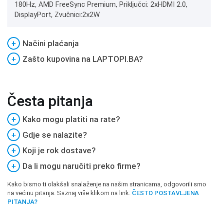
180Hz, AMD FreeSync Premium, Priključci: 2xHDMI 2.0,
DisplayPort, Zvučnici:2x2W
+
Načini plaćanja
+
Zašto kupovina na LAPTOPI.BA?
Česta pitanja
+
Kako mogu platiti na rate?
+
Gdje se nalazite?
+
Koji je rok dostave?
+
Da li mogu naručiti preko firme?
Kako bismo ti olakšali snalaženje na našim stranicama, odgovorili smo
na većinu pitanja. Saznaj više klikom na link:
ČESTO POSTAVLJENA
PITANJA?