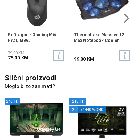
ReDragon - Gaming Miš
Thermaltake Massive 12
FYZU M995
Max Notebook Cooler
79,00 KM
75,00 KM
99,00 KM
Slični proizvodi
Moglo bi te zanimati?
240Hz
210Hz
2560x1440 WQHD