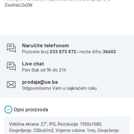
Zvučnici:2x2W
Naručite telefonom
Pozovite broj
033 873 872
i recite šifru
36602
Live chat
Pon-Sub od 9h do 21h
prodaja@ue.ba
Odgovorićemo Vam u najkraćem roku
−
Opis proizvoda
Veličina ekrana: 27", IPS, Rezolucija: 1920x1080,
Osvjetljenje: 250cd/m2, Vrijeme odziva: 1ms, Osvježenje: