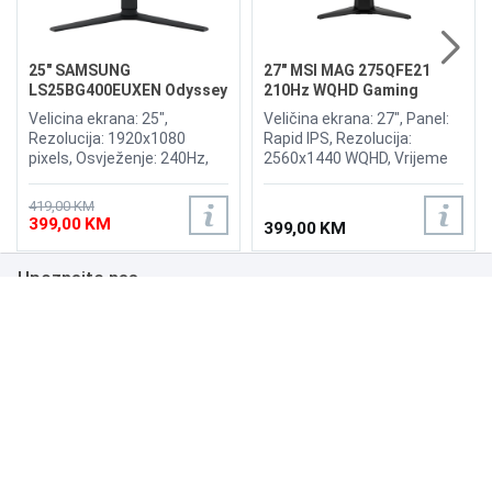
25" SAMSUNG
27" MSI MAG 275QFE21
LS25BG400EUXEN Odyssey
210Hz WQHD Gaming
G4 240Hz Display
Display
Velicina ekrana: 25",
Veličina ekrana: 27", Panel:
Rezolucija: 1920x1080
Rapid IPS, Rezolucija:
pixels, Osvježenje: 240Hz,
2560x1440 WQHD, Vrijeme
AMD FreeSync Premium,
odziva: 0.5ms, Osvježenje:
nVidia G-Sync, Osvjetljenje:
210Hz VESA DsiplayHDR
419,00 KM
400 cd/m², Vrijeme odziva:
400, Adaptive-Sync,
399,00 KM
399,00 KM
1ms, Priključci: 2xHDMI,
Brightness: 300 cd/m2,
Displayport
Priključci: 2xHDMI 2.0b, 1xDP
Upoznajte nas
1.4a
Poslovanje
Podrška
NAČINI PLAĆANJA