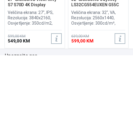
S7 S70D 4K Display
LS32CG554EUXEN G55C
165Hz Gaming Curved
Veličina ekrana: 27", IPS,
Veličina ekrana: 32", VA,
Display
Rezolucija: 3840x2160,
Rezolucija: 2560x1440,
Osvjetljenje: 350cd/m2,
Osvjetljenje: 300cd/m²,
Osvježenje: 60Hz, AMD
Vrijeme odziva: 1ms,
FreeSync, Vrijeme odziva:
Osvježenje: 165Hz, HDR10,
599,00 KM
639,00 KM
5ms, Priključci: HDMI,
AMD FreeSync Premium
549,00 KM
599,00 KM
Displayport
Pro, 1000R Curvature,
Priključci: HDMI, DisplayPort
Upoznajte nas
Poslovanje
Podrška
NAČINI PLAĆANJA