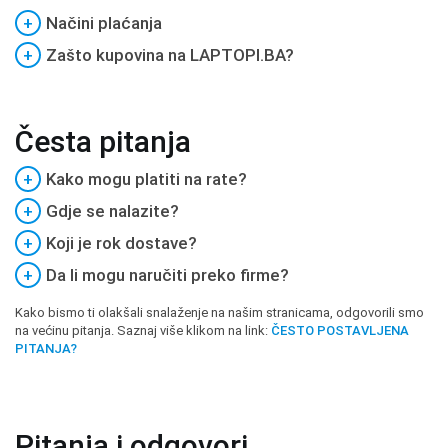
+
Načini plaćanja
+
Zašto kupovina na LAPTOPI.BA?
Česta pitanja
+
Kako mogu platiti na rate?
+
Gdje se nalazite?
+
Koji je rok dostave?
+
Da li mogu naručiti preko firme?
Kako bismo ti olakšali snalaženje na našim stranicama, odgovorili smo
na većinu pitanja. Saznaj više klikom na link:
ČESTO POSTAVLJENA
PITANJA?
Pitanja i odgovori