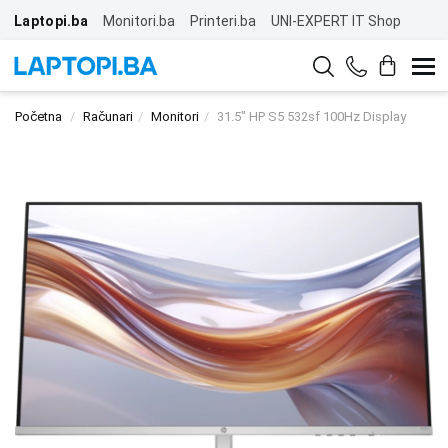
Laptopi.ba
Monitori.ba
Printeri.ba
UNI-EXPERT IT Shop
Početna
Računari
Monitori
31.5" HP S5 532sf 100Hz Display