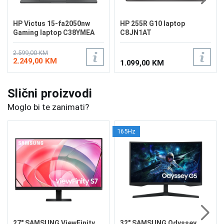
HP Victus 15-fa2050nw
HP 255R G10 laptop
Gaming laptop C38YMEA
C8JN1AT
2.599,00 KM
2.249,00 KM
1.099,00 KM
Slični proizvodi
Moglo bi te zanimati?
165Hz
27" SAMSUNG ViewFinity
32" SAMSUNG Odyssey