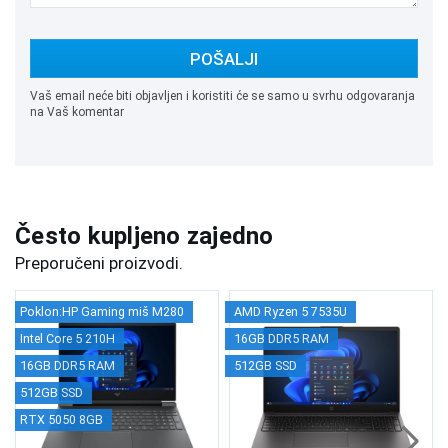
POŠALJI
Vaš email neće biti objavljen i koristiti će se samo u svrhu odgovaranja
na Vaš komentar
Često kupljeno zajedno
Preporučeni proizvodi.
Poklon:HP Gaming miš M280
AMD Ryzen 5 7535U
Intel Core 5 210H
16GB DDR5 RAM
16GB DDR5 RAM
512GB SSD
512GB SSD
RTX 5050 8GB