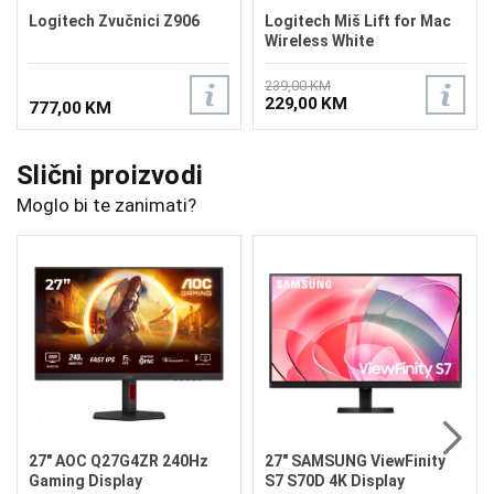
Logitech Zvučnici Z906
Logitech Miš Lift for Mac
Wireless White
239,00 KM
229,00 KM
777,00 KM
Slični proizvodi
Moglo bi te zanimati?
27" AOC Q27G4ZR 240Hz
27" SAMSUNG ViewFinity
Gaming Display
S7 S70D 4K Display