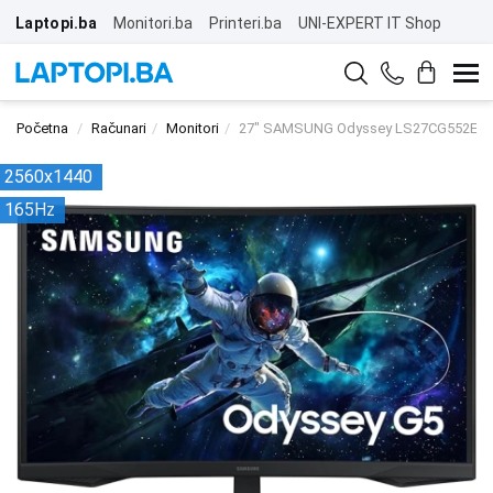
Laptopi.ba
Monitori.ba
Printeri.ba
UNI-EXPERT IT Shop
Početna
Računari
Monitori
27" SAMSUNG Odyssey LS27CG552EUXE
2560x1440
165Hz