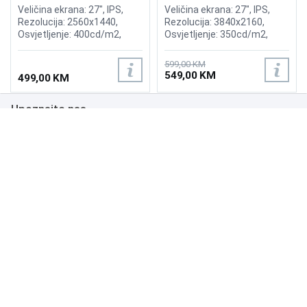
Veličina ekrana: 27", IPS,
Veličina ekrana: 27", IPS,
Rezolucija: 2560x1440,
Rezolucija: 3840x2160,
Osvjetljenje: 400cd/m2,
Osvjetljenje: 350cd/m2,
Vrijeme odziva:0.3ms MPRT
Osvježenje: 60Hz, AMD
(1ms GtG), Osvježenje:
FreeSync, Vrijeme odziva:
599,00 KM
240Hz, Adaptive Sync, G-
5ms, Priključci: HDMI,
549,00 KM
499,00 KM
SYNC, Priključci: HDMI 2x 2.0,
Displayport
DisplayPort 1.4,
Upoznajte nas
Zvučnici:2x2W
Poslovanje
Podrška
NAČINI PLAĆANJA