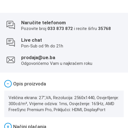
Naručite telefonom
Pozovite broj
033 873 872
i recite šifru
35768
Live chat
Pon-Sub od 9h do 21h
prodaja@ue.ba
Odgovorićemo Vam u najkraćem roku
−
Opis proizvoda
Veličina ekrana: 27",VA, Rezolucija: 2560x1440, Osvjetljenje:
300cd/m², Vrijeme odziva: 1ms, Osvježenje: 165Hz, AMD
FreeSync Premium Pro, Priključci: HDMI, DisplayPort
+
Načini plaćanja