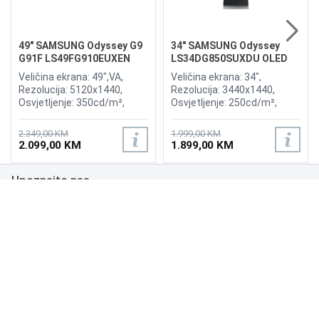
49" SAMSUNG Odyssey G9
34" SAMSUNG Odyssey
G91F LS49FG910EUXEN
LS34DG850SUXDU OLED
144Hz Gaming Curved
G8 175Hz Gaming Curved
Veličina ekrana: 49",VA,
Veličina ekrana: 34",
Display
Display
Rezolucija: 5120x1440,
Rezolucija: 3440x1440,
Osvjetljenje: 350cd/m²,
Osvjetljenje: 250cd/m²,
Vrijeme odziva:1ms,
Vrijeme odziva: 0,03ms,
Osvježenje: 144Hz, AMD
Osvježenje: 175Hz, AMD
2.349,00 KM
1.999,00 KM
FreeSync Premium Pro,
FreeSync Premium,
2.099,00 KM
1.899,00 KM
Priključci: 2xHDMI 2.1,
Wireless LAN, Bluetooth ,
DisplayPort, 2xUSB 3.2, USB-
Priključci: 2xHDMI,
Upoznajte nas
B
DisplayPort, 2xUSB 3.0,
Zvučnici:Adaptive Sound
Poslovanje
Podrška
NAČINI PLAĆANJA