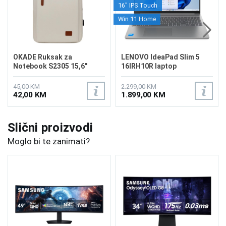
16" IPS Touch
Win 11 Home
OKADE Ruksak za
LENOVO IdeaPad Slim 5
Notebook S2305 15,6"
16IRH10R laptop
Cream
83J1002SUS/24GB
45,00 KM
2.299,00 KM
42,00 KM
1.899,00 KM
Slični proizvodi
Moglo bi te zanimati?