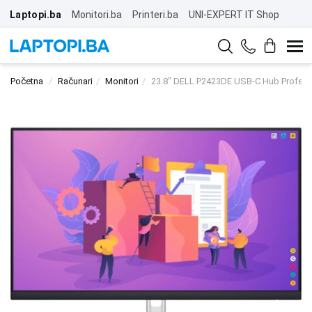
Laptopi.ba
Monitori.ba
Printeri.ba
UNI-EXPERT IT Shop
Početna
Računari
Monitori
23.8" DELL P2423DE USB-C Hub Profess