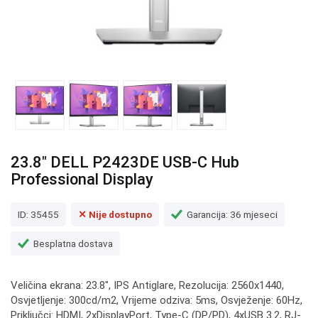
23.8" DELL P2423DE USB-C Hub
Professional Display
ID: 35455
✕ Nije dostupno
Garancija: 36 mjeseci
Besplatna dostava
Veličina ekrana: 23.8", IPS Antiglare, Rezolucija: 2560x1440,
Osvjetljenje: 300cd/m2, Vrijeme odziva: 5ms, Osvježenje: 60Hz,
Priključci: HDMI, 2xDisplayPort, Type-C (DP/PD), 4xUSB 3.2, RJ-