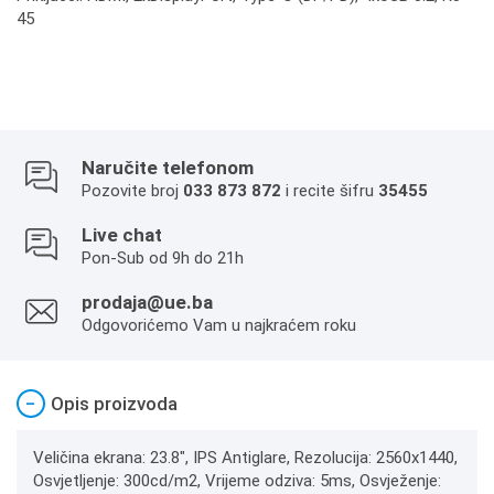
45
Naručite telefonom
Pozovite broj
033 873 872
i recite šifru
35455
Live chat
Pon-Sub od 9h do 21h
prodaja@ue.ba
Odgovorićemo Vam u najkraćem roku
−
Opis proizvoda
Veličina ekrana: 23.8", IPS Antiglare, Rezolucija: 2560x1440,
Osvjetljenje: 300cd/m2, Vrijeme odziva: 5ms, Osvježenje: