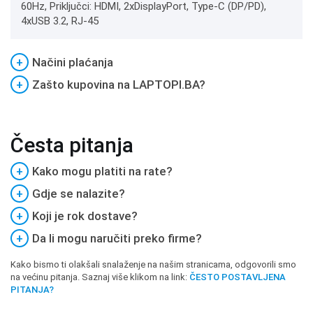
60Hz, Priključci: HDMI, 2xDisplayPort, Type-C (DP/PD),
4xUSB 3.2, RJ-45
+
Načini plaćanja
+
Zašto kupovina na LAPTOPI.BA?
Česta pitanja
+
Kako mogu platiti na rate?
+
Gdje se nalazite?
+
Koji je rok dostave?
+
Da li mogu naručiti preko firme?
Kako bismo ti olakšali snalaženje na našim stranicama, odgovorili smo
na većinu pitanja. Saznaj više klikom na link:
ČESTO POSTAVLJENA
PITANJA?