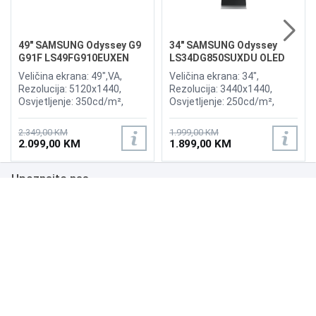
49" SAMSUNG Odyssey G9
34" SAMSUNG Odyssey
G91F LS49FG910EUXEN
LS34DG850SUXDU OLED
144Hz Gaming Curved
G8 175Hz Gaming Curved
Veličina ekrana: 49",VA,
Veličina ekrana: 34",
Display
Display
Rezolucija: 5120x1440,
Rezolucija: 3440x1440,
Osvjetljenje: 350cd/m²,
Osvjetljenje: 250cd/m²,
Vrijeme odziva:1ms,
Vrijeme odziva: 0,03ms,
Osvježenje: 144Hz, AMD
Osvježenje: 175Hz, AMD
2.349,00 KM
1.999,00 KM
FreeSync Premium Pro,
FreeSync Premium,
2.099,00 KM
1.899,00 KM
Priključci: 2xHDMI 2.1,
Wireless LAN, Bluetooth ,
DisplayPort, 2xUSB 3.2, USB-
Priključci: 2xHDMI,
Upoznajte nas
B
DisplayPort, 2xUSB 3.0,
Zvučnici:Adaptive Sound
Poslovanje
Podrška
NAČINI PLAĆANJA