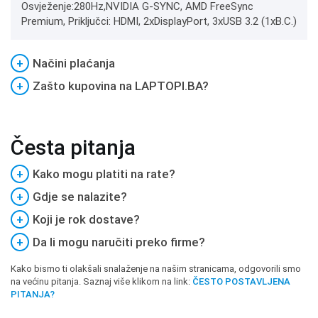
Osvježenje:280Hz,NVIDIA G-SYNC, AMD FreeSync
Premium, Priključci: HDMI, 2xDisplayPort, 3xUSB 3.2 (1xB.C.)
+
Načini plaćanja
+
Zašto kupovina na LAPTOPI.BA?
Česta pitanja
+
Kako mogu platiti na rate?
+
Gdje se nalazite?
+
Koji je rok dostave?
+
Da li mogu naručiti preko firme?
Kako bismo ti olakšali snalaženje na našim stranicama, odgovorili smo
na većinu pitanja. Saznaj više klikom na link:
ČESTO POSTAVLJENA
PITANJA?