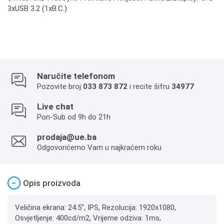
3xUSB 3.2 (1xB.C.)
Naručite telefonom
Pozovite broj
033 873 872
i recite šifru
34977
Live chat
Pon-Sub od 9h do 21h
prodaja@ue.ba
Odgovorićemo Vam u najkraćem roku
−
Opis proizvoda
Veličina ekrana: 24.5", IPS, Rezolucija: 1920x1080,
Osvjetljenje: 400cd/m2, Vrijeme odziva: 1ms,