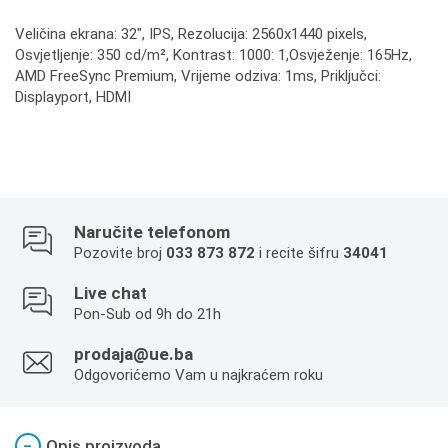
Veličina ekrana: 32", IPS, Rezolucija: 2560x1440 pixels,
Osvjetljenje: 350 cd/m², Kontrast: 1000: 1,Osvježenje: 165Hz,
AMD FreeSync Premium, Vrijeme odziva: 1ms, Priključci:
Displayport, HDMI
Naručite telefonom
Pozovite broj
033 873 872
i recite šifru
34041
Live chat
Pon-Sub od 9h do 21h
prodaja@ue.ba
Odgovorićemo Vam u najkraćem roku
−
Opis proizvoda