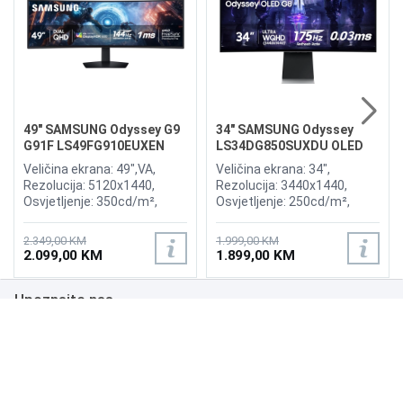
49" SAMSUNG Odyssey G9
34" SAMSUNG Odyssey
G91F LS49FG910EUXEN
LS34DG850SUXDU OLED
144Hz Gaming Curved
G8 175Hz Gaming Curved
Veličina ekrana: 49",VA,
Veličina ekrana: 34",
Display
Display
Rezolucija: 5120x1440,
Rezolucija: 3440x1440,
Osvjetljenje: 350cd/m²,
Osvjetljenje: 250cd/m²,
Vrijeme odziva:1ms,
Vrijeme odziva: 0,03ms,
Osvježenje: 144Hz, AMD
Osvježenje: 175Hz, AMD
2.349,00 KM
1.999,00 KM
FreeSync Premium Pro,
FreeSync Premium,
2.099,00 KM
1.899,00 KM
Priključci: 2xHDMI 2.1,
Wireless LAN, Bluetooth ,
DisplayPort, 2xUSB 3.2, USB-
Priključci: 2xHDMI,
Upoznajte nas
B
DisplayPort, 2xUSB 3.0,
Zvučnici:Adaptive Sound
Poslovanje
Podrška