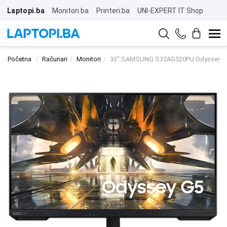
Laptopi.ba
Monitori.ba
Printeri.ba
UNI-EXPERT IT Shop
Početna
Računari
Monitori
32" SAMSUNG S32AG520PU Odyssey G5