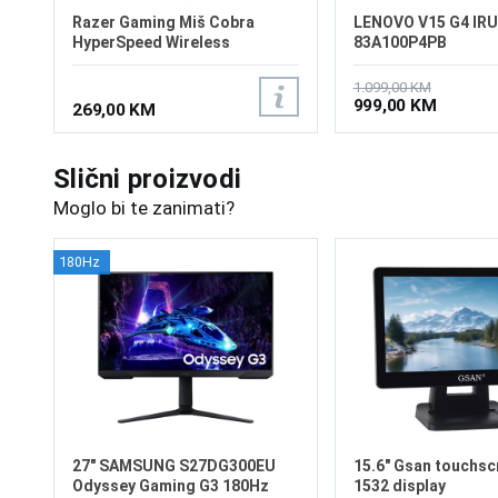
Razer Gaming Miš Cobra
LENOVO V15 G4 IRU
HyperSpeed Wireless
83A100P4PB
1.099,00 KM
999,00 KM
269,00 KM
Slični proizvodi
Moglo bi te zanimati?
180Hz
27" SAMSUNG S27DG300EU
15.6" Gsan touchsc
Odyssey Gaming G3 180Hz
1532 display