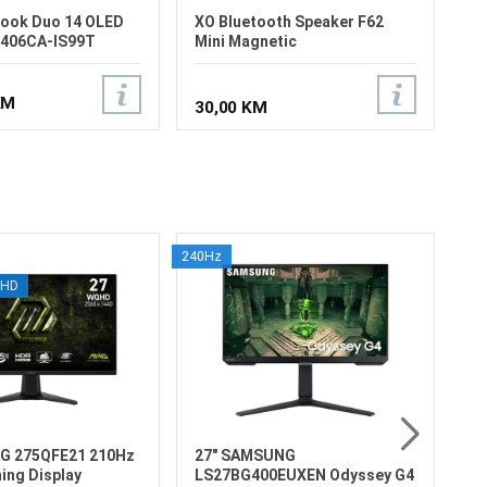
ook Duo 14 OLED
XO Bluetooth Speaker F62
8406CA-IS99T
Mini Magnetic
KM
30,00 KM
240Hz
2
QHD
L
16
Ve
Re
Os
od
16
47
Pr
4
Di
AG 275QFE21 210Hz
27" SAMSUNG
ng Display
LS27BG400EUXEN Odyssey G4