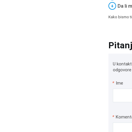
+
Da li 
Kako bismo ti
Pitan
U kontakt
odgovore 
*
Ime
*
Koment