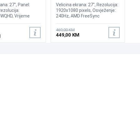
240Hz Display
ana: 27", Panel:
Velicina ekrana: 27", Rezolucija:
Rezolucija:
1920x1080 pixels, Osvježenje:
WQHD, Vrijeme
240Hz, AMD FreeSync
ms, Osvježenje:
Premium, nVidia G-Sync,
 DsiplayHDR 400,
Osvjetljenje: 400 cd/m²,
469,00 KM
ync, Brightness: 300
Vrijeme odziva: 1ms, Priključci:
449,00 KM
M
ljučci: 2xHDMI 2.0b,
2xHDMI, Displayport 1.2
UNI-EXPERT D.O.O.
Adresa: Branislava Nušića 162, Sarajevo, 71000, BiH
Kontakt: 033 873 872
Email: prodaja@laptopi.ba
ID: 4245018500008
PDV: 245018500008