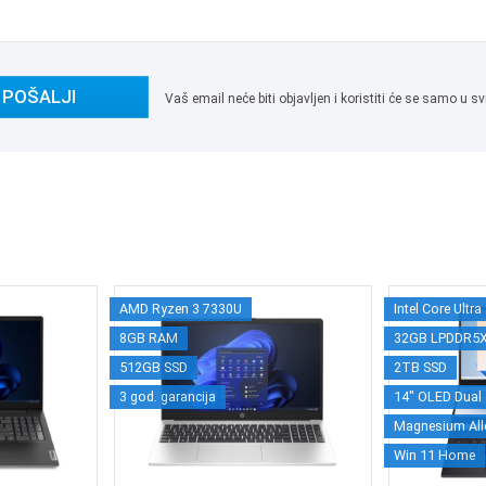
POŠALJI
Vaš email neće biti objavljen i koristiti će se samo u
AMD Ryzen 3 7330U
Intel Core Ultr
8GB RAM
32GB LPDDR5
512GB SSD
2TB SSD
3 god. garancija
14" OLED Dual 
Magnesium All
Win 11 Home