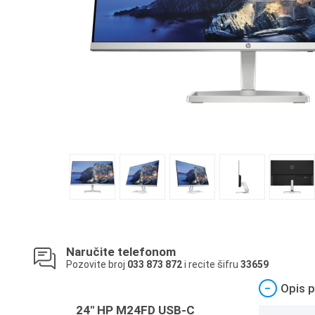
Naručite telefonom
Pozovite broj
033 873 872
i recite šifru
33659
−
Opis p
24" HP M24FD USB-C