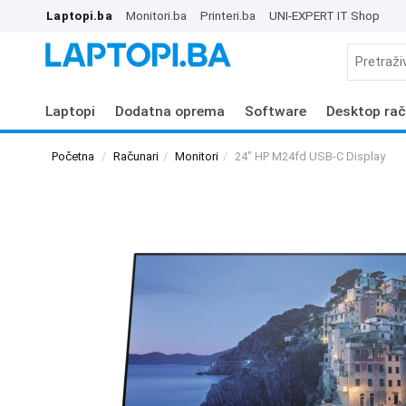
Laptopi.ba
Monitori.ba
Printeri.ba
UNI-EXPERT IT Shop
Laptopi
Dodatna oprema
Software
Desktop rač
Početna
Računari
Monitori
24" HP M24fd USB-C Display