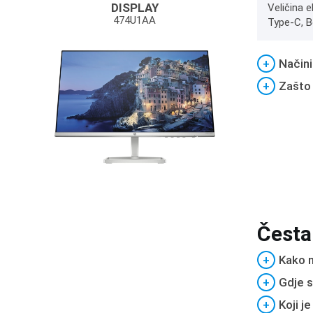
DISPLAY
Veličina e
474U1AA
Type-C, B
+
Načini
+
Zašto
Česta
+
Kako m
+
Gdje s
+
Koji j