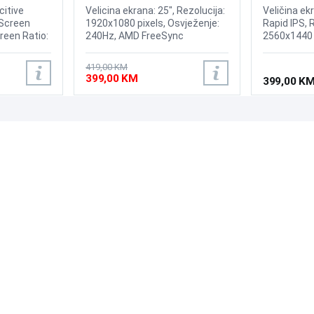
240Hz Display
itive
Velicina ekrana: 25", Rezolucija:
Veličina ekr
 Screen
1920x1080 pixels, Osvježenje:
Rapid IPS, 
creen Ratio:
240Hz, AMD FreeSync
2560x1440 
Premium, nVidia G-Sync,
odziva: 0.5
ness:
Osvjetljenje: 400 cd/m²,
210Hz VESA
419,00 KM
um
Vrijeme odziva: 1ms, Priključci:
Adaptive-S
399,00 KM
399,00 K
8, Input
2xHDMI, Displayport
cd/m2, Prik
ut Signal:
1xDP 1.4a
terfaces:
rface, DC.
PODRŠKA
PRATI NAS
Česta pitanja?
Reklamacije i povrati
Servis