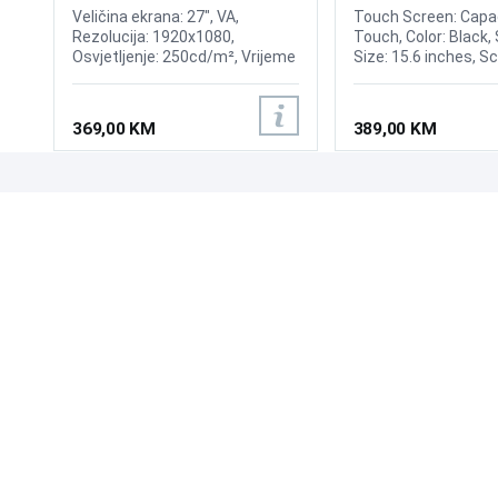
Display
Veličina ekrana: 27", VA,
Touch Screen: Capac
Rezolucija: 1920x1080,
Touch, Color: Black,
Osvjetljenje: 250cd/m², Vrijeme
Size: 15.6 inches, S
odziva: 1ms, Osvježenje:
4:3, Viewing Angle:
180Hz, FreeSync, Kontrast:
H150°/V130°, Bright
3.000:1, Priključci: HDMI 1.4,
300nits, OR (Optim
369,00 KM
389,00 KM
DisplayPort 1.4
Resolution): 1366*76
Power: 12V, 3.0A, Inp
RGB Analog, Input In
VGA, Multimedia inte
UPOZNAJTE NAS
POSLOVANJE
O nama
Uslovi poslovanja
Prodajna mjesta
Načini plaćanja
Kontaktirajte nas
Sigurnost plaćanja
Zašto kupiti od nas?
Načini dostave
NAČINI PLAĆANJA