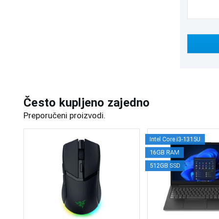
Često kupljeno zajedno
Preporučeni proizvodi.
Intel Core i3-1315U
16GB RAM
512GB SSD