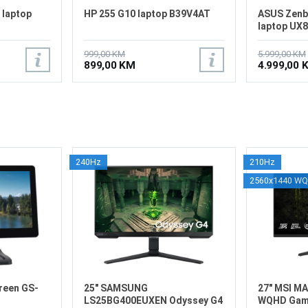
 laptop
HP 255 G10 laptop B39V4AT
ASUS Zenb
laptop UX
999,00 KM
5.999,00 KM
899,00 KM
4.999,00 
240Hz
210Hz
2560x1440 W
reen GS-
25" SAMSUNG
27" MSI M
LS25BG400EUXEN Odyssey G4
WQHD Gami