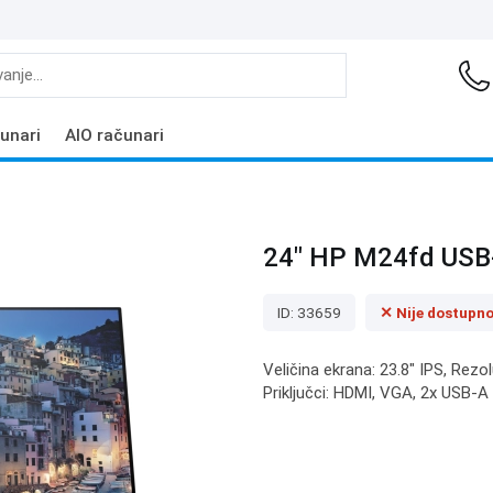
unari
AIO računari
24" HP M24fd USB-
ID: 33659
✕ Nije dostupn
Veličina ekrana: 23.8" IPS, Rezo
Priključci: HDMI, VGA, 2x USB-A