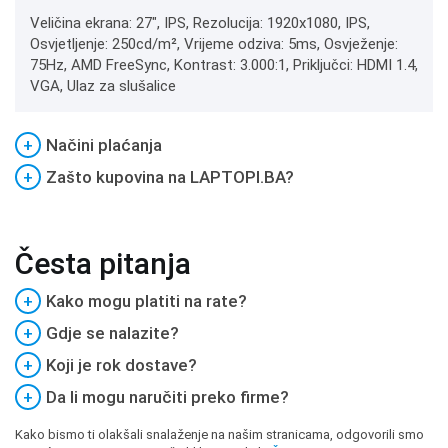
Veličina ekrana: 27", IPS, Rezolucija: 1920x1080, IPS,
Osvjetljenje: 250cd/m², Vrijeme odziva: 5ms, Osvježenje:
75Hz, AMD FreeSync, Kontrast: 3.000:1, Priključci: HDMI 1.4,
VGA, Ulaz za slušalice
+
Načini plaćanja
+
Zašto kupovina na LAPTOPI.BA?
Česta pitanja
+
Kako mogu platiti na rate?
+
Gdje se nalazite?
+
Koji je rok dostave?
+
Da li mogu naručiti preko firme?
Kako bismo ti olakšali snalaženje na našim stranicama, odgovorili smo