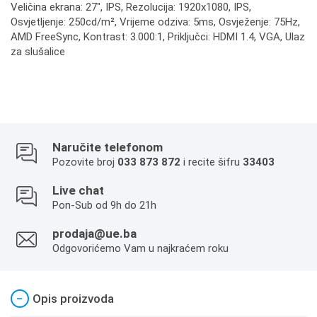
Veličina ekrana: 27", IPS, Rezolucija: 1920x1080, IPS,
Osvjetljenje: 250cd/m², Vrijeme odziva: 5ms, Osvježenje: 75Hz,
AMD FreeSync, Kontrast: 3.000:1, Priključci: HDMI 1.4, VGA, Ulaz
za slušalice
Naručite telefonom
Pozovite broj
033 873 872
i recite šifru
33403
Live chat
Pon-Sub od 9h do 21h
prodaja@ue.ba
Odgovorićemo Vam u najkraćem roku
−
Opis proizvoda