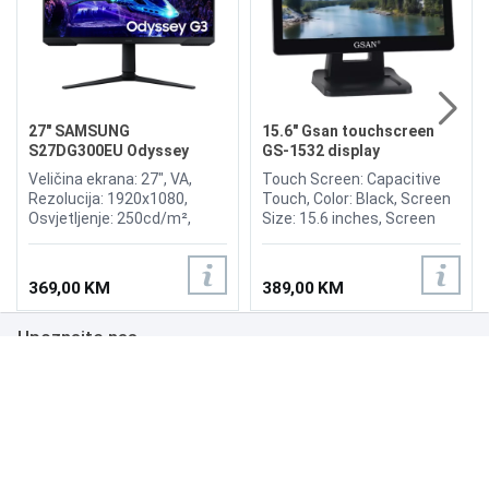
27" SAMSUNG
15.6" Gsan touchscreen
S27DG300EU Odyssey
GS-1532 display
Gaming G3 180Hz Display
Veličina ekrana: 27", VA,
Touch Screen: Capacitive
Rezolucija: 1920x1080,
Touch, Color: Black, Screen
Osvjetljenje: 250cd/m²,
Size: 15.6 inches, Screen
Vrijeme odziva: 1ms,
Ratio: 4:3, Viewing Angle:
Osvježenje: 180Hz,
H150°/V130°, Brightness:
FreeSync, Kontrast: 3.000:1,
300nits, OR (Optimum
369,00 KM
389,00 KM
Priključci: HDMI 1.4,
Resolution): 1366*768, Input
DisplayPort 1.4
Power: 12V, 3.0A, Input
Upoznajte nas
Signal: RGB Analog, Input
Interfaces: VGA, Multimedia
interface, DC.
Poslovanje
Podrška