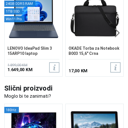
24GB DDR5 RAM
1TB SSD
Win11 Pro
LENOVO IdeaPad Slim 3
OKADE Torba za Notebook
15ARP10 laptop
B003 15,6" Crna
83K700BUSCW
1.899,00 KM
1.649,00 KM
17,00 KM
Slični proizvodi
Moglo bi te zanimati?
180Hz