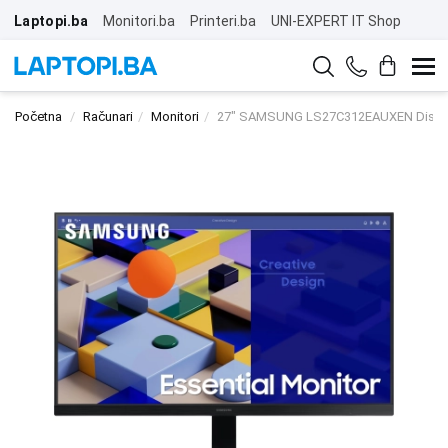
Laptopi.ba
Monitori.ba
Printeri.ba
UNI-EXPERT IT Shop
Početna
Računari
Monitori
27" SAMSUNG LS27C312EAUXEN Displ