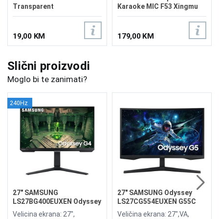
Transparent
Karaoke MIC F53 Xingmu
Black 40W
19,00 KM
179,00 KM
Slični proizvodi
Moglo bi te zanimati?
240Hz
27" SAMSUNG
27" SAMSUNG Odyssey
LS27BG400EUXEN Odyssey
LS27CG554EUXEN G55C
G4 240Hz Display
165Hz Curved Display
Velicina ekrana: 27",
Veličina ekrana: 27",VA,