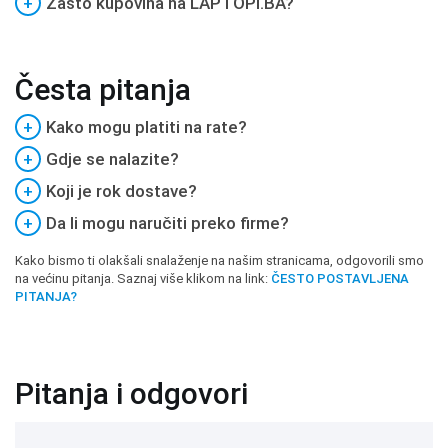
+
Zašto kupovina na LAPTOPI.BA?
Česta pitanja
+
Kako mogu platiti na rate?
+
Gdje se nalazite?
+
Koji je rok dostave?
+
Da li mogu naručiti preko firme?
Kako bismo ti olakšali snalaženje na našim stranicama, odgovorili smo
na većinu pitanja. Saznaj više klikom na link:
ČESTO POSTAVLJENA
PITANJA?
Pitanja i odgovori