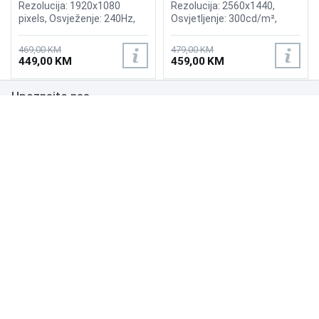
Rezolucija: 1920x1080
Rezolucija: 2560x1440,
pixels, Osvježenje: 240Hz,
Osvjetljenje: 300cd/m²,
AMD FreeSync Premium,
Vrijeme odziva: 1ms,
nVidia G-Sync, Osvjetljenje:
Osvježenje: 165Hz, AMD
469,00 KM
479,00 KM
400 cd/m², Vrijeme odziva:
FreeSync Premium Pro,
449,00 KM
459,00 KM
1ms, Priključci: 2xHDMI,
Priključci: HDMI, DisplayPort
Displayport 1.2
Upoznajte nas
Poslovanje
Podrška
NAČINI PLAĆANJA