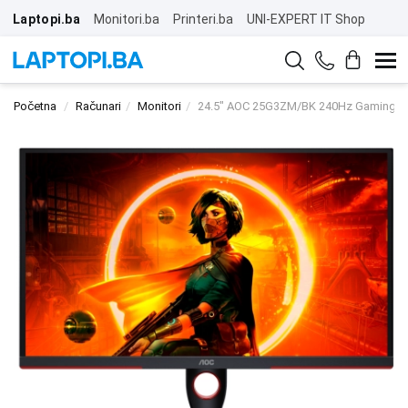
Laptopi.ba
Monitori.ba
Printeri.ba
UNI-EXPERT IT Shop
Početna
Računari
Monitori
24.5" AOC 25G3ZM/BK 240Hz Gaming Di