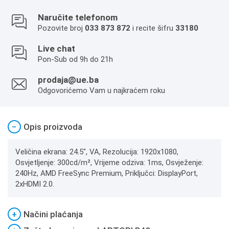
Naručite telefonom
Pozovite broj
033 873 872
i recite šifru
33180
Live chat
Pon-Sub od 9h do 21h
prodaja@ue.ba
Odgovorićemo Vam u najkraćem roku
−
Opis proizvoda
Veličina ekrana: 24.5", VA, Rezolucija: 1920x1080,
Osvjetljenje: 300cd/m², Vrijeme odziva: 1ms, Osvježenje:
240Hz, AMD FreeSync Premium, Priključci: DisplayPort,
2xHDMI 2.0.
+
Načini plaćanja