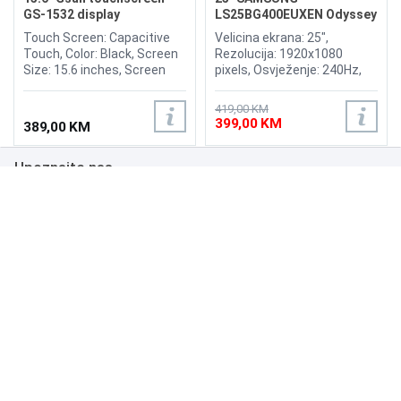
GS-1532 display
LS25BG400EUXEN Odyssey
G4 240Hz Display
Touch Screen: Capacitive
Velicina ekrana: 25",
Touch, Color: Black, Screen
Rezolucija: 1920x1080
Size: 15.6 inches, Screen
pixels, Osvježenje: 240Hz,
Ratio: 4:3, Viewing Angle:
AMD FreeSync Premium,
H150°/V130°, Brightness:
nVidia G-Sync, Osvjetljenje:
419,00 KM
300nits, OR (Optimum
400 cd/m², Vrijeme odziva:
399,00 KM
389,00 KM
Resolution): 1366*768, Input
1ms, Priključci: 2xHDMI,
Power: 12V, 3.0A, Input
Displayport
Upoznajte nas
Signal: RGB Analog, Input
Interfaces: VGA, Multimedia
interface, DC.
Poslovanje
Podrška
NAČINI PLAĆANJA