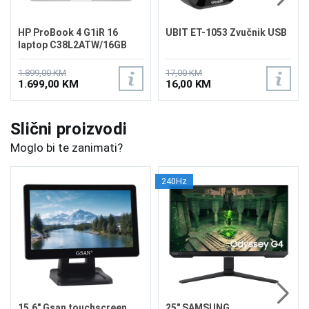
HP ProBook 4 G1iR 16
UBIT ET-1053 Zvučnik USB
laptop C38L2ATW/16GB
1.899,00 KM
17,00 KM
1.699,00 KM
16,00 KM
Slični proizvodi
Moglo bi te zanimati?
240Hz
15.6" Gsan touchscreen
25" SAMSUNG