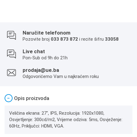
Naručite telefonom
Pozovite broj
033 873 872
i recite šifru
33058
Live chat
Pon-Sub od 9h do 21h
prodaja@ue.ba
Odgovorićemo Vam u najkraćem roku
−
Opis proizvoda
Veličina ekrana: 27", IPS, Rezolucija: 1920x1080,
Osvjetljenje: 300cd/m2, Vrijeme odziva: 5ms, Osvježenje:
60Hz, Priključci: HDMI, VGA.