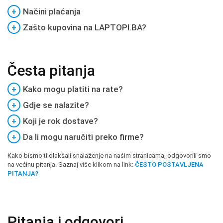
+
Načini plaćanja
+
Zašto kupovina na LAPTOPI.BA?
Česta pitanja
+
Kako mogu platiti na rate?
+
Gdje se nalazite?
+
Koji je rok dostave?
+
Da li mogu naručiti preko firme?
Kako bismo ti olakšali snalaženje na našim stranicama, odgovorili smo
na većinu pitanja. Saznaj više klikom na link:
ČESTO POSTAVLJENA
PITANJA?
Pitanja i odgovori