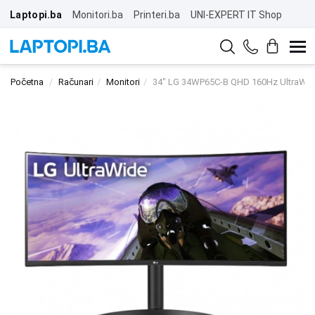
Laptopi.ba
Monitori.ba
Printeri.ba
UNI-EXPERT IT Shop
Početna
Računari
Monitori
34" LG 34WP65C-B QHD 160Hz UltraWide