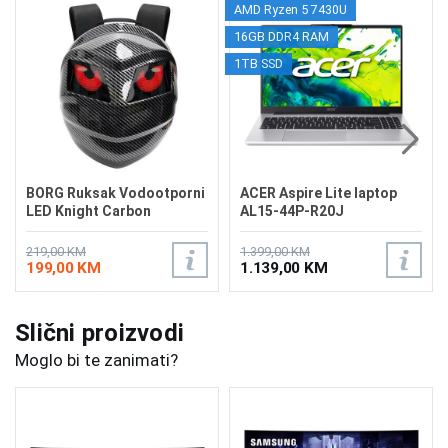
AMD Ryzen 5 7430U
16GB DDR4 RAM
1TB SSD
BORG Ruksak Vodootporni
ACER Aspire Lite laptop
LED Knight Carbon
AL15-44P-R20J
219,00 KM
1.399,00 KM
199,00 KM
1.139,00 KM
Slični proizvodi
Moglo bi te zanimati?