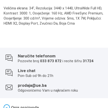
Veličina ekrana: 34", Rezolucija: 3440 x 1440, UltraWide Full HD,
Kontrast: 3000: 1, Osvježenje: 160 Hz, AMD FreeSync Premium,
Osvjetljenje: 300 cd/m², Vrijeme odziva: 5ms, 1X 7W, Priključci:
HDMI X2, Display Port, Zvučnici Da, Boja Crna
Naručite telefonom
Pozovite broj
033 873 872
i recite šifru
31724
Live chat
Pon-Sub od 9h do 21h
prodaja@ue.ba
Odgovorićemo Vam u najkraćem roku
−
Opis proizvoda