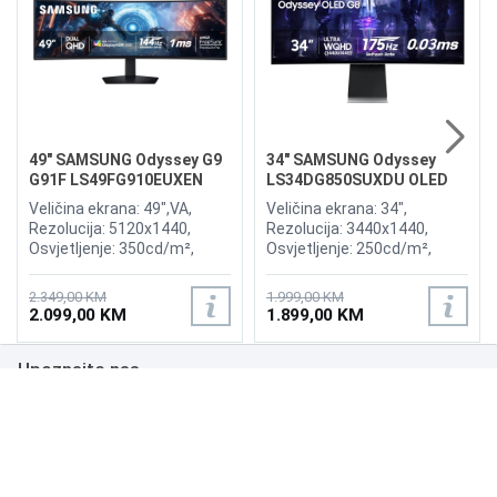
49" SAMSUNG Odyssey G9
34" SAMSUNG Odyssey
G91F LS49FG910EUXEN
LS34DG850SUXDU OLED
144Hz Gaming Curved
G8 175Hz Gaming Curved
Veličina ekrana: 49",VA,
Veličina ekrana: 34",
Display
Display
Rezolucija: 5120x1440,
Rezolucija: 3440x1440,
Osvjetljenje: 350cd/m²,
Osvjetljenje: 250cd/m²,
Vrijeme odziva:1ms,
Vrijeme odziva: 0,03ms,
Osvježenje: 144Hz, AMD
Osvježenje: 175Hz, AMD
2.349,00 KM
1.999,00 KM
FreeSync Premium Pro,
FreeSync Premium,
2.099,00 KM
1.899,00 KM
Priključci: 2xHDMI 2.1,
Wireless LAN, Bluetooth ,
DisplayPort, 2xUSB 3.2, USB-
Priključci: 2xHDMI,
Upoznajte nas
B
DisplayPort, 2xUSB 3.0,
Zvučnici:Adaptive Sound
Poslovanje
Podrška