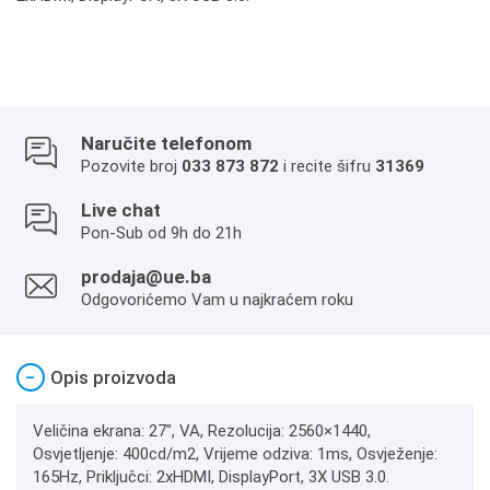
Naručite telefonom
Pozovite broj
033 873 872
i recite šifru
31369
Live chat
Pon-Sub od 9h do 21h
prodaja@ue.ba
Odgovorićemo Vam u najkraćem roku
−
Opis proizvoda
Veličina ekrana: 27", VA, Rezolucija: 2560×1440,
Osvjetljenje: 400cd/m2, Vrijeme odziva: 1ms, Osvježenje:
165Hz, Priključci: 2xHDMI, DisplayPort, 3X USB 3.0.