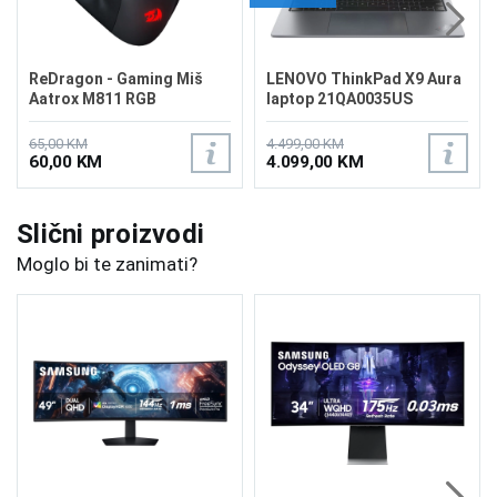
ReDragon - Gaming Miš
LENOVO ThinkPad X9 Aura
Aatrox M811 RGB
laptop 21QA0035US
65,00 KM
4.499,00 KM
60,00 KM
4.099,00 KM
Slični proizvodi
Moglo bi te zanimati?