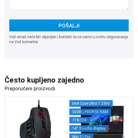
POŠALJI
Vaš email neće biti objavljen i koristiti će se samo u svrhu odgovaranja
na Vaš komentar
Često kupljeno zajedno
Preporučeni proizvodi.
Intel Core Ultra 7 258V
32GB LPDDR5X RAM
1TB SSD
14" Touchs display
Win 11 Pro