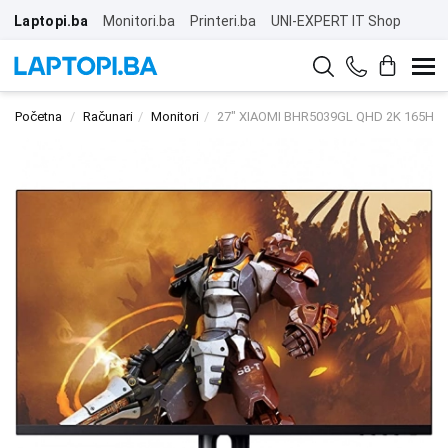
Laptopi.ba
Monitori.ba
Printeri.ba
UNI-EXPERT IT Shop
Početna
Računari
Monitori
27" XIAOMI BHR5039GL QHD 2K 165Hz D