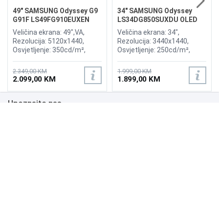
49" SAMSUNG Odyssey G9
34" SAMSUNG Odyssey
G91F LS49FG910EUXEN
LS34DG850SUXDU OLED
144Hz Gaming Curved
G8 175Hz Gaming Curved
Veličina ekrana: 49",VA,
Veličina ekrana: 34",
Display
Display
Rezolucija: 5120x1440,
Rezolucija: 3440x1440,
Osvjetljenje: 350cd/m²,
Osvjetljenje: 250cd/m²,
Vrijeme odziva:1ms,
Vrijeme odziva: 0,03ms,
Osvježenje: 144Hz, AMD
Osvježenje: 175Hz, AMD
2.349,00 KM
1.999,00 KM
FreeSync Premium Pro,
FreeSync Premium,
2.099,00 KM
1.899,00 KM
Priključci: 2xHDMI 2.1,
Wireless LAN, Bluetooth ,
DisplayPort, 2xUSB 3.2, USB-
Priključci: 2xHDMI,
Upoznajte nas
B
DisplayPort, 2xUSB 3.0,
Zvučnici:Adaptive Sound
Poslovanje
Podrška
NAČINI PLAĆANJA