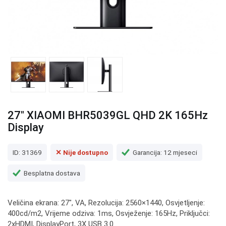
27" XIAOMI BHR5039GL QHD 2K 165Hz
Display
ID: 31369
✕ Nije dostupno
Garancija: 12 mjeseci
Besplatna dostava
Veličina ekrana: 27", VA, Rezolucija: 2560×1440, Osvjetljenje:
400cd/m2, Vrijeme odziva: 1ms, Osvježenje: 165Hz, Priključci:
2xHDMI, DisplayPort, 3X USB 3.0.