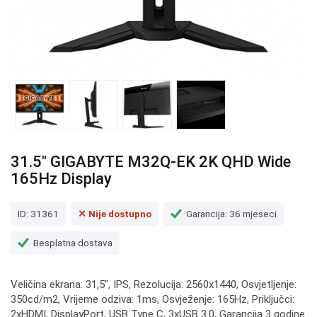
31.5" GIGABYTE M32Q-EK 2K QHD Wide
165Hz Display
ID: 31361
✕ Nije dostupno
Garancija: 36 mjeseci
Besplatna dostava
Veličina ekrana: 31,5", IPS, Rezolucija: 2560x1440, Osvjetljenje:
350cd/m2, Vrijeme odziva: 1ms, Osvježenje: 165Hz, Priključci:
2xHDMI, DisplayPort, USB Type C, 3xUSB 3.0, Garancija 3 godine