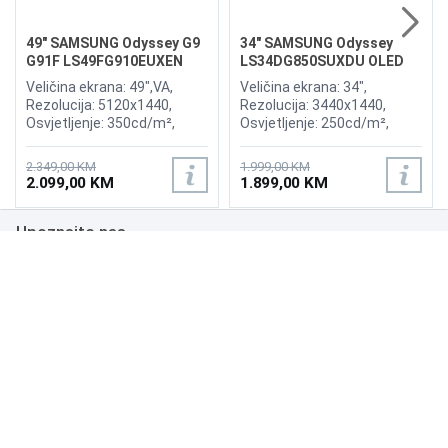
49" SAMSUNG Odyssey G9
34" SAMSUNG Odyssey
G91F LS49FG910EUXEN
LS34DG850SUXDU OLED
144Hz Gaming Curved
G8 175Hz Gaming Curved
Veličina ekrana: 49",VA,
Veličina ekrana: 34",
Display
Display
Rezolucija: 5120x1440,
Rezolucija: 3440x1440,
Osvjetljenje: 350cd/m²,
Osvjetljenje: 250cd/m²,
Vrijeme odziva:1ms,
Vrijeme odziva: 0,03ms,
Osvježenje: 144Hz, AMD
Osvježenje: 175Hz, AMD
2.349,00 KM
1.999,00 KM
FreeSync Premium Pro,
FreeSync Premium,
2.099,00 KM
1.899,00 KM
Priključci: 2xHDMI 2.1,
Wireless LAN, Bluetooth ,
DisplayPort, 2xUSB 3.2, USB-
Priključci: 2xHDMI,
Upoznajte nas
B
DisplayPort, 2xUSB 3.0,
Zvučnici:Adaptive Sound
Poslovanje
Podrška
NAČINI PLAĆANJA