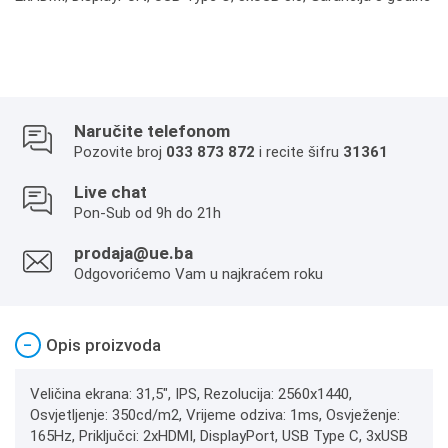
Naručite telefonom
Pozovite broj
033 873 872
i recite šifru
31361
Live chat
Pon-Sub od 9h do 21h
prodaja@ue.ba
Odgovorićemo Vam u najkraćem roku
−
Opis proizvoda
Veličina ekrana: 31,5", IPS, Rezolucija: 2560x1440,
Osvjetljenje: 350cd/m2, Vrijeme odziva: 1ms, Osvježenje:
165Hz, Priključci: 2xHDMI, DisplayPort, USB Type C, 3xUSB