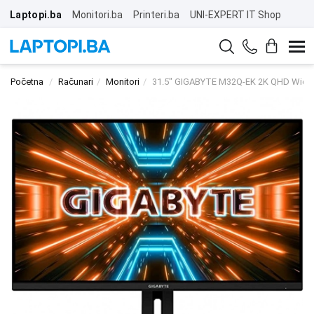
Laptopi.ba
Monitori.ba
Printeri.ba
UNI-EXPERT IT Shop
Početna
Računari
Monitori
31.5" GIGABYTE M32Q-EK 2K QHD Wide 