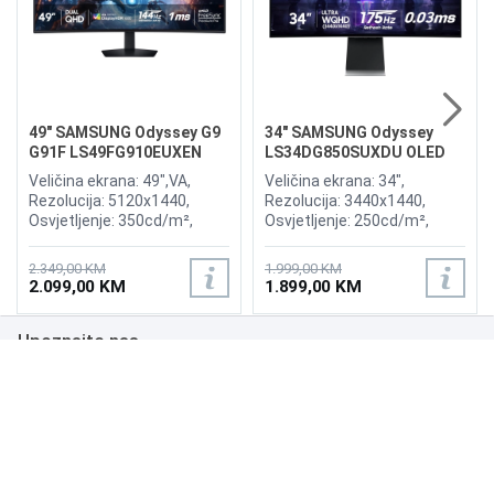
49" SAMSUNG Odyssey G9
34" SAMSUNG Odyssey
G91F LS49FG910EUXEN
LS34DG850SUXDU OLED
144Hz Gaming Curved
G8 175Hz Gaming Curved
Veličina ekrana: 49",VA,
Veličina ekrana: 34",
Display
Display
Rezolucija: 5120x1440,
Rezolucija: 3440x1440,
Osvjetljenje: 350cd/m²,
Osvjetljenje: 250cd/m²,
Vrijeme odziva:1ms,
Vrijeme odziva: 0,03ms,
Osvježenje: 144Hz, AMD
Osvježenje: 175Hz, AMD
2.349,00 KM
1.999,00 KM
FreeSync Premium Pro,
FreeSync Premium,
2.099,00 KM
1.899,00 KM
Priključci: 2xHDMI 2.1,
Wireless LAN, Bluetooth ,
DisplayPort, 2xUSB 3.2, USB-
Priključci: 2xHDMI,
Upoznajte nas
B
DisplayPort, 2xUSB 3.0,
Zvučnici:Adaptive Sound
Poslovanje
Podrška