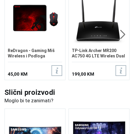
ReDragon - Gaming Miš
TP-Link Archer MR200
Wireless i Podloga
AC750 4G LTE Wireles Dual
M601WL-BA 2u1
Band Router
45,00 KM
199,00 KM
Slični proizvodi
Moglo bi te zanimati?