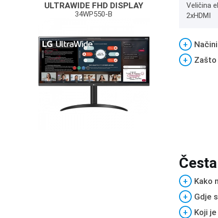
ULTRAWIDE FHD DISPLAY
Veličina e
34WP550-B
2xHDMI
+
Načini
+
Zašto
Česta
+
Kako m
+
Gdje s
+
Koji j