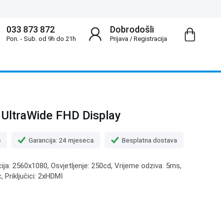
033 873 872
Dobrodošli
Pon. - Sub. od 9h do 21h
Prijava
/
Registracija
UltraWide FHD Display
o
Garancija: 24 mjeseca
Besplatna dostava
cija: 2560x1080, Osvjetljenje: 250cd, Vrijeme odziva: 5ms,
Priključici: 2xHDMI