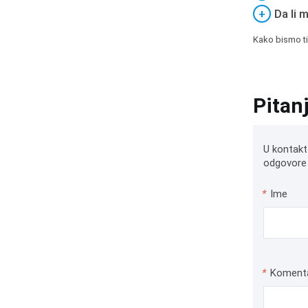
+
Da li 
Kako bismo ti
Pitan
U kontakt
odgovore 
*
Ime
*
Koment