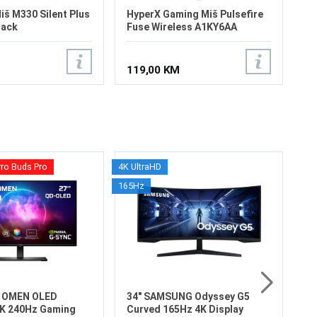
iš M330 Silent Plus
HyperX Gaming Miš Pulsefire
lack
Fuse Wireless A1KY6AA
119,00 KM
rro Buds Pro
4K UltraHD
32
165Hz
S7
Ve
Re
Os
Os
Fr
Vr
6
HD
X OMEN OLED
34" SAMSUNG Odyssey G5
K 240Hz Gaming
Curved 165Hz 4K Display