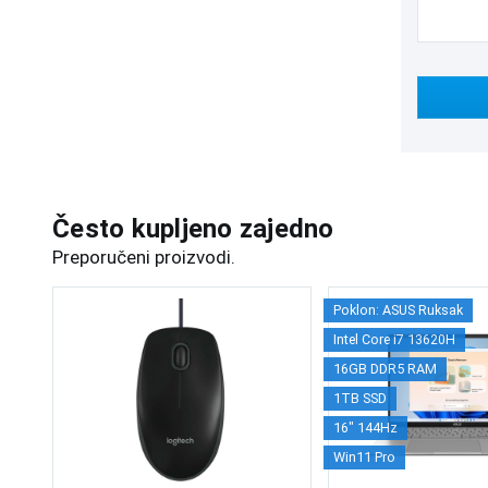
Često kupljeno zajedno
Preporučeni proizvodi.
Poklon: ASUS Ruksak
Intel Core i7 13620H
16GB DDR5 RAM
1TB SSD
16" 144Hz
Win11 Pro