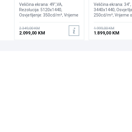
Gaming Curved Display
175Hz Gaming Curv
Veličina ekrana: 49",VA,
Veličina ekrana: 34",
Rezolucija: 5120x1440,
3440x1440, Osvjetlje
Osvjetljenje: 350cd/m², Vrijeme
250cd/m², Vrijeme o
odziva:1ms, Osvježenje: 144Hz,
0,03ms, Osvježenje:
AMD FreeSync Premium Pro,
AMD FreeSync Prem
2.349,00 KM
1.999,00 KM
Priključci: 2xHDMI 2.1,
Wireless LAN, Blueto
2.099,00 KM
1.899,00 KM
DisplayPort, 2xUSB 3.2, USB-B
Priključci: 2xHDMI, D
2xUSB 3.0, Zvučnici
Sound
UPOZNAJTE NAS
POSLOVANJE
O nama
Uslovi poslovanja
Prodajna mjesta
Načini plaćanja
Kontaktirajte nas
Sigurnost plaćanja
Zašto kupiti od nas?
Načini dostave
NAČINI PLAĆANJA