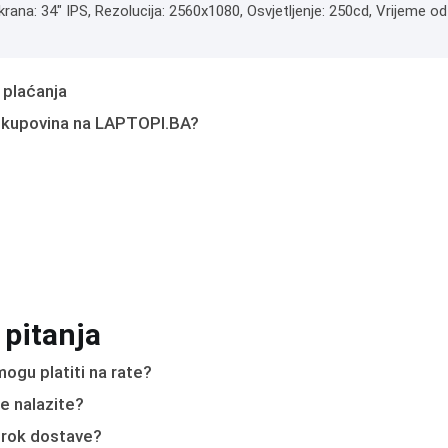
krana: 34" IPS, Rezolucija: 2560x1080, Osvjetljenje: 250cd, Vrijeme o
 plaćanja
 kupovina na LAPTOPI.BA?
 pitanja
ogu platiti na rate?
e nalazite?
e rok dostave?