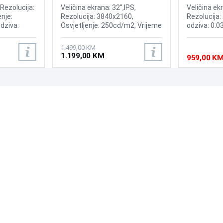
ed Display
Display
Display
 Rezolucija:
Veličina ekrana: 32",IPS,
Veličina ek
nje:
Rezolucija: 3840x2160,
Rezolucija:
dziva:
Osvjetljenje: 250cd/m2, Vrijeme
odziva: 0.0
 175Hz,
odziva: 1ms, Osvježenje:
240Hz, Kont
ium,
144Hz, AMD FreeSync
Brightness:
1.499,00 KM
oth ,
Premium, Windows 11
Sync, NVID
1.199,00 KM
959,00 K
isplayPort,
compatible,OS: Tizen, Wireless,
OLED Core P
:Adaptive
Bluetooth, Priključci: 2xHDMI
2xHDMI 2.1,
2.1, DisplayPort, 2x USB 3.0,
USB-B, RJ-45, Zvučnici: 10W
PODRŠKA
PRATI NAS
Česta pitanja?
Reklamacije i povrati
Servis