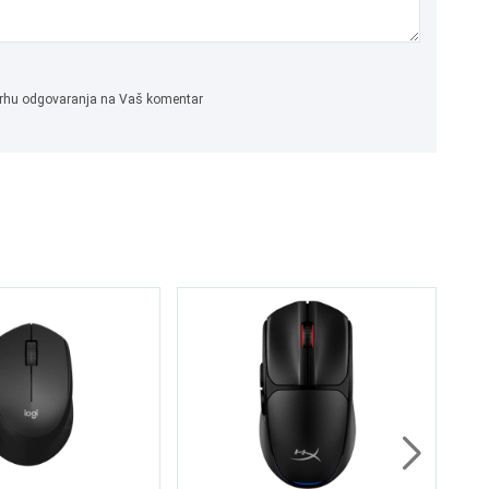
 svrhu odgovaranja na Vaš komentar
AMD 
HP
16G
A
512G
Win1
1.
1.