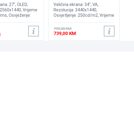
LC34G55TWWPXEN
rana: 27", OLED,
Veličina ekrana: 34", VA,
 2560x1440, Vrijeme
Rezolucija: 3440x1440,
3ms, Osvježenje:
Osvjetljenje: 250cd/m2, Vrijeme
rast: 1,500,000:1,
odziva: 1ms, Osvježenje:
 200nits, Adaptive
165Hz, AMD FreeSync
799,00 KM
IA G-Sync, HyperX
Premium, Priključci: HDMI,
739,00 KM
M
rotect, Priključci:
DisplayPort
 DisplayPort 1.4
UNI-EXPERT D.O.O.
Adresa: Branislava Nušića 162, Sarajevo, 71000, BiH
Kontakt: 033 873 872
Email: prodaja@laptopi.ba
ID: 4245018500008
PDV: 245018500008