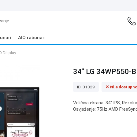
unari
AIO računari
D Display
34" LG 34WP550-B 
ID: 31329
✕ Nije dostupn
Veličina ekrana: 34" IPS, Rezolu
Osvježenje: 75Hz AMD FreeSync, 