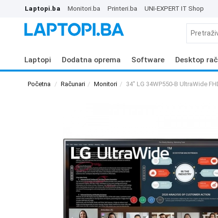
Laptopi.ba
Monitori.ba
Printeri.ba
UNI-EXPERT IT Shop
Laptopi
Dodatna oprema
Software
Desktop rač
Početna
Računari
Monitori
34" LG 34WP550-B UltraWide FH