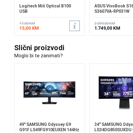
Logitech Miš Optical B100
ASUS VivoBook S16
USB
S3607VA-RP031W
17,00 KM
2.099,00 KM
15,00 KM
1.749,00 KM
Slični proizvodi
Moglo bi te zanimati?
49" SAMSUNG Odyssey G9
34" SAMSUNG Odys
G91F LS49FG910EUXEN 144Hz
LS34DG850SUXDU 