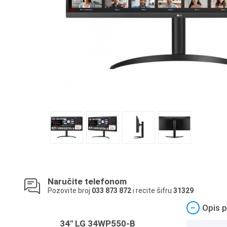
Naručite telefonom
Pozovite broj
033 873 872
i recite šifru
31329
−
Opis p
34" LG 34WP550-B