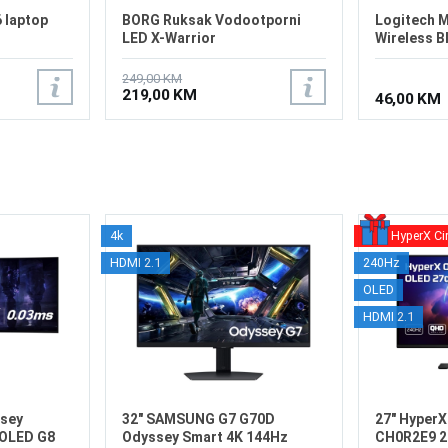
 laptop
BORG Ruksak Vodootporni
Logitech M
LED X-Warrior
Wireless B
249,00 KM
219,00 KM
46,00 KM
4k
HyperX Ci
HDMI 2.1
240Hz
OLED
HDMI 2.1
sey
32" SAMSUNG G7 G70D
27" Hyper
OLED G8
Odyssey Smart 4K 144Hz
CH0R2E9 2