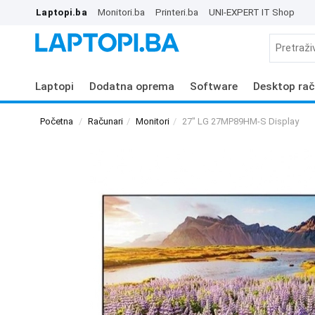
Laptopi.ba
Monitori.ba
Printeri.ba
UNI-EXPERT IT Shop
Laptopi
Dodatna oprema
Software
Desktop rač
Početna
Računari
Monitori
27" LG 27MP89HM-S Display