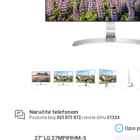
Naručite telefonom
Pozovite broj
033 873 872
i recite šifru
31324
−
Opis p
27" LG 27MP89HM-S