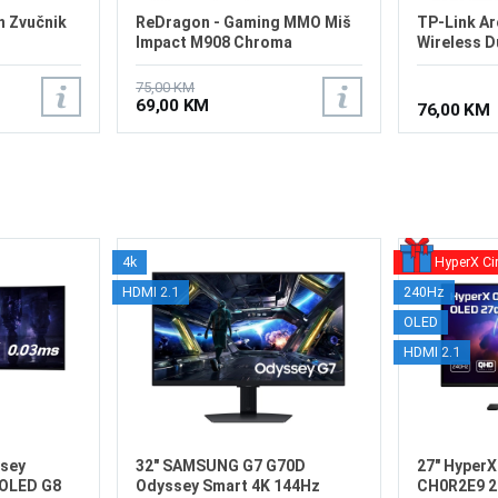
n Zvučnik
ReDragon - Gaming MMO Miš
TP-Link A
Impact M908 Chroma
Wireless D
75,00 KM
69,00 KM
76,00 KM
4k
HyperX Ci
HDMI 2.1
240Hz
OLED
HDMI 2.1
sey
32" SAMSUNG G7 G70D
27" Hyper
OLED G8
Odyssey Smart 4K 144Hz
CH0R2E9 2