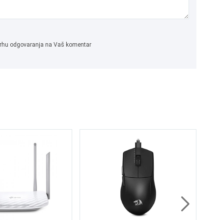
 svrhu odgovaranja na Vaš komentar
L
Co
Bl
1.
1.