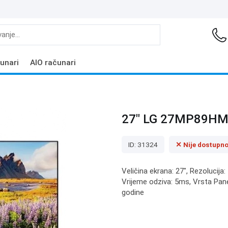
unari
AIO računari
27" LG 27MP89HM-
ID: 31324
✕ Nije dostupn
Veličina ekrana: 27", Rezolucija
Vrijeme odziva: 5ms, Vrsta Panel
godine