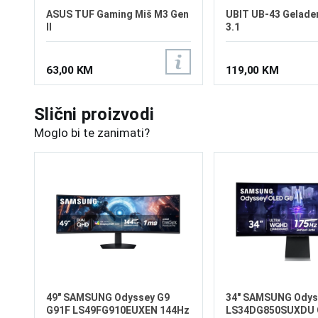
ASUS TUF Gaming Miš M3 Gen
UBIT UB-43 Gelade
II
3.1
63,00 KM
119,00 KM
Slični proizvodi
Moglo bi te zanimati?
49" SAMSUNG Odyssey G9
34" SAMSUNG Odys
G91F LS49FG910EUXEN 144Hz
LS34DG850SUXDU 