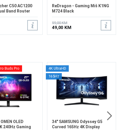
rcher C50 AC1200
ReDragon - Gaming Miš K1NG
ual Band Router
M724 Black
59,00 KM
49,00 KM
rro Buds Pro
4K UltraHD
32
165Hz
S7
Ve
Re
Os
Os
Fr
Vr
6
HD
X OMEN OLED
34" SAMSUNG Odyssey G5
K 240Hz Gaming
Curved 165Hz 4K Display