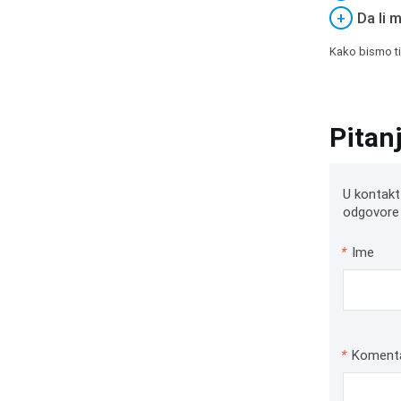
+
Da li 
Kako bismo ti
Pitan
U kontakt
odgovore 
*
Ime
*
Koment