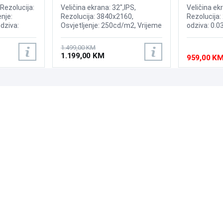
ed Display
Display
Display
 Rezolucija:
Veličina ekrana: 32",IPS,
Veličina ek
nje:
Rezolucija: 3840x2160,
Rezolucija:
dziva:
Osvjetljenje: 250cd/m2, Vrijeme
odziva: 0.0
 175Hz,
odziva: 1ms, Osvježenje:
240Hz, Kont
ium,
144Hz, AMD FreeSync
Brightness:
1.499,00 KM
oth ,
Premium, Windows 11
Sync, NVID
1.199,00 KM
959,00 K
isplayPort,
compatible,OS: Tizen, Wireless,
OLED Core P
:Adaptive
Bluetooth, Priključci: 2xHDMI
2xHDMI 2.1,
2.1, DisplayPort, 2x USB 3.0,
USB-B, RJ-45, Zvučnici: 10W
PODRŠKA
PRATI NAS
Česta pitanja?
Reklamacije i povrati
Servis