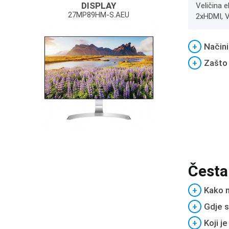
DISPLAY
Veličina e
27MP89HM-S.AEU
2xHDMI, V
+
Načini
+
Zašto
Česta
+
Kako m
+
Gdje s
+
Koji j