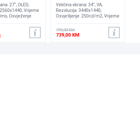
LC34G55TWWPXEN
rana: 27", OLED,
Veličina ekrana: 34", VA,
 2560x1440, Vrijeme
Rezolucija: 3440x1440,
3ms, Osvježenje:
Osvjetljenje: 250cd/m2, Vrijeme
rast: 1,500,000:1,
odziva: 1ms, Osvježenje:
 200nits, Adaptive
165Hz, AMD FreeSync
799,00 KM
IA G-Sync, HyperX
Premium, Priključci: HDMI,
739,00 KM
M
rotect, Priključci:
DisplayPort
 DisplayPort 1.4
UNI-EXPERT D.O.O.
Adresa: Branislava Nušića 162, Sarajevo, 71000, BiH
Kontakt: 033 873 872
Email: prodaja@laptopi.ba
ID: 4245018500008
PDV: 245018500008