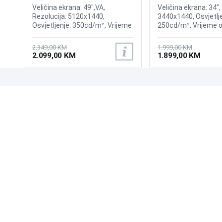
Gaming Curved Display
175Hz Gaming Curv
Veličina ekrana: 49",VA,
Veličina ekrana: 34",
Rezolucija: 5120x1440,
3440x1440, Osvjetlje
Osvjetljenje: 350cd/m², Vrijeme
250cd/m², Vrijeme o
odziva:1ms, Osvježenje: 144Hz,
0,03ms, Osvježenje:
AMD FreeSync Premium Pro,
AMD FreeSync Prem
2.349,00 KM
1.999,00 KM
Priključci: 2xHDMI 2.1,
Wireless LAN, Blueto
2.099,00 KM
1.899,00 KM
DisplayPort, 2xUSB 3.2, USB-B
Priključci: 2xHDMI, D
2xUSB 3.0, Zvučnici
Sound
UPOZNAJTE NAS
POSLOVANJE
O nama
Uslovi poslovanja
Prodajna mjesta
Načini plaćanja
Kontaktirajte nas
Sigurnost plaćanja
Zašto kupiti od nas?
Načini dostave
NAČINI PLAĆANJA