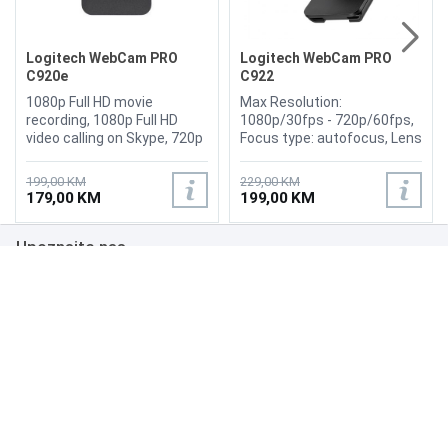
Logitech WebCam PRO
Logitech WebCam PRO
C920e
C922
1080p Full HD movie
Max Resolution:
recording, 1080p Full HD
1080p/30fps - 720p/60fps,
video calling on Skype, 720p
Focus type: autofocus, Lens
HD video calls, Carl Zeiss
technology: Full HD
optics, Type : Color , Digital
glass,Built-in mic: stereo,
199,00 KM
229,00 KM
Video Format : H.264 , Max
FoV: 78, C922 with 5 -foot
179,00 KM
199,00 KM
Digital Video Resolution :
cable, Tripod, Windows 10 or
1920 x 1080 , Features :
later, Windows 8, Windows 7,
Upoznajte nas
Logitech Fluid Crystal
macOS 10.10 or later,
Technology, Skype
Chrome OS, Android v 5.0 or
compatible, USB 2.0
above, USB port
Poslovanje
compatibility
Podrška
NAČINI PLAĆANJA