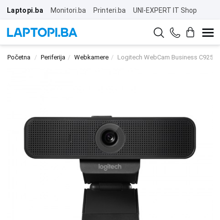
Laptopi.ba
Monitori.ba
Printeri.ba
UNI-EXPERT IT Shop
Početna
Periferija
Webkamere
Logitech WebCam Business C925e