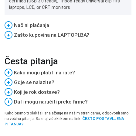
certified (USB 3.0 ready), Tripod-ready universal clip fits
laptops, LCD, or CRT monitors
+
Načini plaćanja
+
Zašto kupovina na LAPTOPI.BA?
Česta pitanja
+
Kako mogu platiti na rate?
+
Gdje se nalazite?
+
Koji je rok dostave?
+
Da li mogu naručiti preko firme?
Kako bismo ti olakšali snalaženje na našim stranicama, odgovorili smo
na većinu pitanja. Saznaj više klikom na link:
ČESTO POSTAVLJENA
PITANJA?