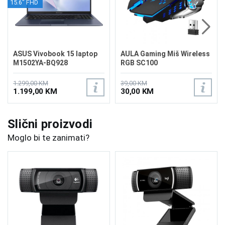
15.6" FHD
ASUS Vivobook 15 laptop
AULA Gaming Miš Wireless
M1502YA-BQ928
RGB SC100
1.299,00 KM
39,00 KM
1.199,00 KM
30,00 KM
Slični proizvodi
Moglo bi te zanimati?