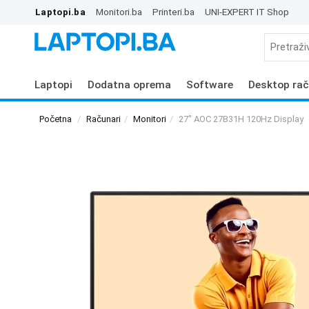
Laptopi.ba
Monitori.ba
Printeri.ba
UNI-EXPERT IT Shop
Laptopi
Dodatna oprema
Software
Desktop rač
Početna
Računari
Monitori
27" AOC 27B31H 120Hz Display