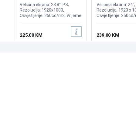
S3 S32GF 120Hz Di
Veličina ekrana: 23.8",IPS,
Veličina ekrana: 24", 
Rezolucija: 1920x1080,
Rezolucija: 1920 x 1
Osvjetljenje: 250cd/m2, Vrijeme
Osvjetljenje: 250cd/
odziva: 5ms, Osvježenje:
odziva: 5ms, Osvjež
100Hz, Priključci: HDMI, VGA.
120Hz, Priključci: 2
225,00 KM
239,00 KM
UPOZNAJTE NAS
POSLOVANJE
O nama
Uslovi poslovanja
Prodajna mjesta
Načini plaćanja
Kontaktirajte nas
Sigurnost plaćanja
Zašto kupiti od nas?
Načini dostave
NAČINI PLAĆANJA