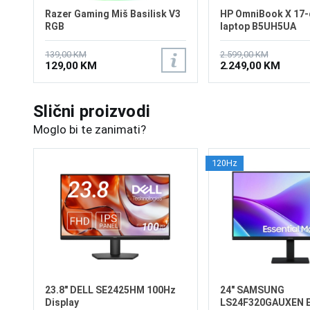
Razer Gaming Miš Basilisk V3
HP OmniBook X 17
RGB
laptop B5UH5UA
139,00 KM
2.599,00 KM
129,00 KM
2.249,00 KM
Slični proizvodi
Moglo bi te zanimati?
120Hz
23.8" DELL SE2425HM 100Hz
24" SAMSUNG
Display
LS24F320GAUXEN E