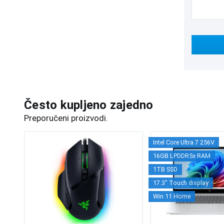
Često kupljeno zajedno
Preporučeni proizvodi.
Intel Core Ultra 7 256V
16GB LPDDR5x RAM
1TB SSD
17.3" Touch display
Win 11 Home