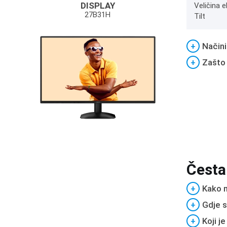
DISPLAY
Veličina e
27B31H
Tilt
+
Načini
+
Zašto
Česta
+
Kako m
+
Gdje s
+
Koji j