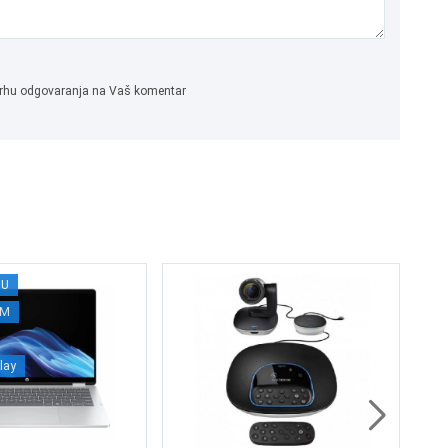
 svrhu odgovaranja na Vaš komentar
0U
BO
AM
lay
1