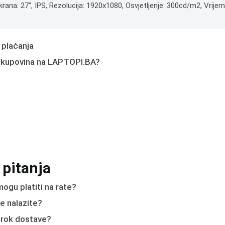
krana: 27", IPS, Rezolucija: 1920x1080, Osvjetljenje: 300cd/m2, Vrije
 plaćanja
 kupovina na LAPTOPI.BA?
 pitanja
ogu platiti na rate?
e nalazite?
e rok dostave?