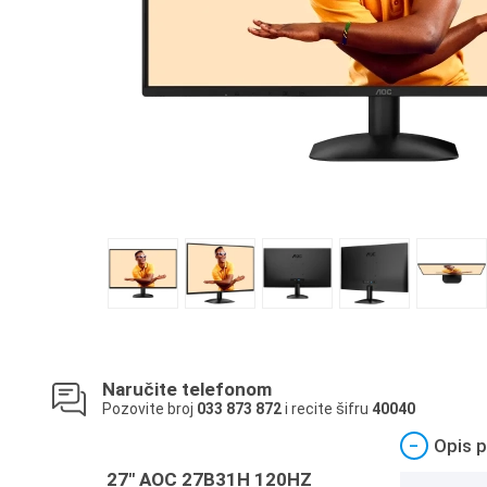
Naručite telefonom
Pozovite broj
033 873 872
i recite šifru
40040
−
Opis p
27" AOC 27B31H 120HZ