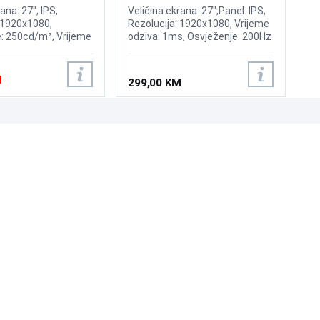
ana: 27", IPS,
Veličina ekrana: 27",Panel: IPS,
 1920x1080,
Rezolucija: 1920x1080, Vrijeme
e: 250cd/m², Vrijeme
odziva: 1ms, Osvježenje: 200Hz
, Osvježenje:
AMD FreeSync , Brightness: 250
ljučci: 2x HDMI, Eye
cd/m2, Priključci: 2xHDMI 2.1,
 Flicker Free
DP 1.4
M
299,00 KM
UNI-EXPERT D.O.O.
Adresa: Branislava Nušića 162, Sarajevo, 71000, BiH
Kontakt: 033 873 872
Email: prodaja@laptopi.ba
ID: 4245018500008
PDV: 245018500008