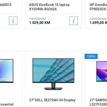
-dd0013
ASUS VivoBook 15 laptop
HP OmniBoo
X1504VA-BQ2626
FP0023DX 
1.099,00 KM
2.099,00 KM
1.029,00 KM
1.699,00 
120Hz
27" DELL SE2726H-56 Display
27" SAMSU
ssential
LS27F320