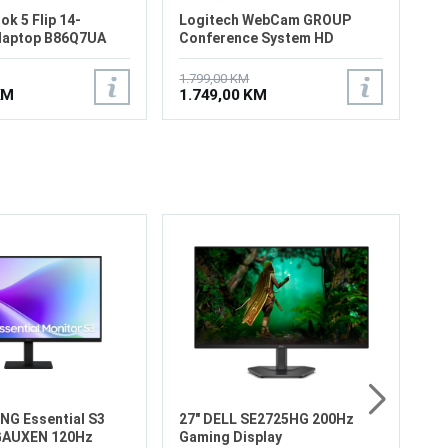
k 5 Flip 14-
Logitech WebCam GROUP
laptop B86Q7UA
Conference System HD
Bluetooth
1.799,00 KM
KM
1.749,00 KM
2
L
Ga
Ve
19
25
Os
Ko
35
HD
2
Ty
NG Essential S3
27" DELL SE2725HG 200Hz
GAUXEN 120Hz
Gaming Display