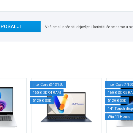
POŠALJI
Vaš email neće biti objavljen i koristiti će se samo u
Intel Core i3-1315U
Intel Core 7 15
16GB DDR4 RAM
16GB DDR5 R
512GB SSD
512GB SSD
14" Touch disp
Win 11 Home