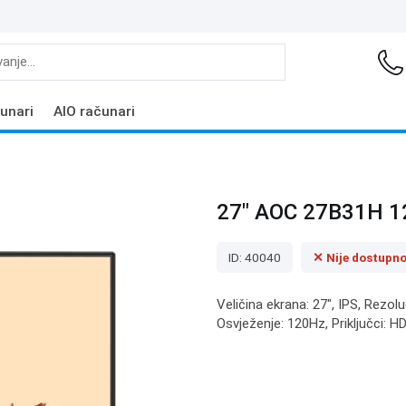
unari
AIO računari
27" AOC 27B31H 1
ID: 40040
✕ Nije dostupn
Veličina ekrana: 27", IPS, Rezol
Osvježenje: 120Hz, Priključci: H