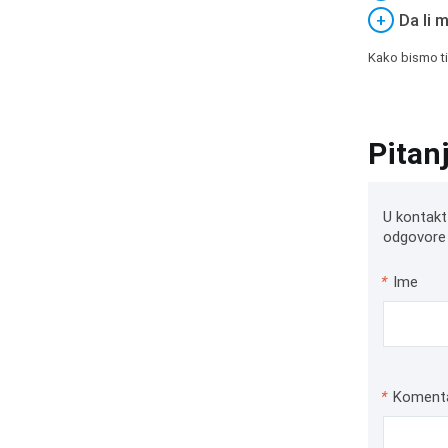
+
Da li 
Kako bismo ti
Pitan
U kontakt
odgovore 
*
Ime
*
Koment