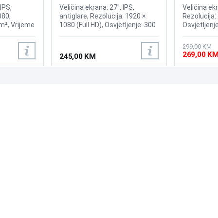
splay
Display
IPS,
Veličina ekrana: 27", IPS,
Veličina ekr
080,
antiglare, Rezolucija: 1920 ×
Rezolucija:
m², Vrijeme
1080 (Full HD), Osvjetljenje: 300
Osvjetljenj
enje:
cd/m², Vrijeme odziva: 1 ms
odziva: 5ms
xHDMI
(MPRT), Osvježenje: 144 Hz,
120Hz, Prik
299,00 KM
AMD FreeSync, Priključci: 2×
Saver Mode,
269,00 K
245,00 KM
HDMI, VESA 100 × 100 mm,
mogućnost nagiba ekrana
(Tilt), tehnologija za zaštitu
očiju (Low Blue Light)
PODRŠKA
PRATI NAS
Česta pitanja?
Reklamacije i povrati
Servis