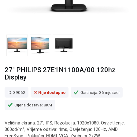
27" PHILIPS 27E1N1100A/00 120hz
Display
ID: 39062
✕ Nije dostupno
Garancija: 36 mjeseci
Cijena dostave: 8KM
Veličina ekrana: 27", IPS, Rezolucija: 1920x1080, Osvjetljenje:
300cd/m², Vrijeme odziva: 4ms, Osvježenje: 120Hz, AMD
FreeSync , Priključci: HDMI, VGA. Zvučnici: 2x2W