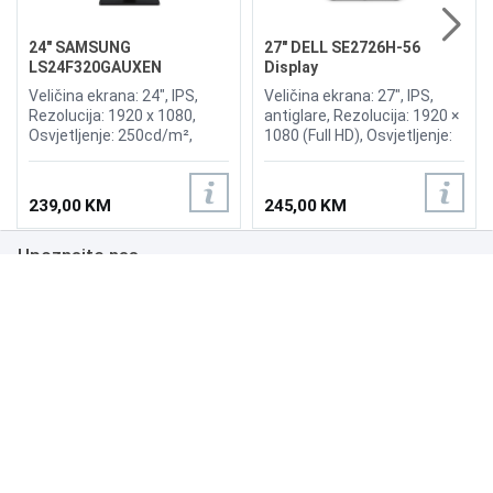
24" SAMSUNG
27" DELL SE2726H-56
LS24F320GAUXEN
Display
Essential S3 S32GF 120Hz
Veličina ekrana: 24", IPS,
Veličina ekrana: 27", IPS,
Display
Rezolucija: 1920 x 1080,
antiglare, Rezolucija: 1920 ×
Osvjetljenje: 250cd/m²,
1080 (Full HD), Osvjetljenje:
Vrijeme odziva: 5ms,
300 cd/m², Vrijeme odziva: 1
Osvježenje: 120Hz,
ms (MPRT), Osvježenje: 144
Priključci: 2xHDMI
Hz, AMD FreeSync, Priključci:
239,00 KM
245,00 KM
2× HDMI, VESA 100 × 100
mm, mogućnost nagiba
Upoznajte nas
ekrana (Tilt), tehnologija za
zaštitu očiju (Low Blue
Light)
Poslovanje
Podrška
NAČINI PLAĆANJA