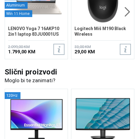
Aluminium
Win 11 Home
LENOVO Yoga 7 16AKP10
Logitech Miš M190 Black
2in1 laptop 83JU0001US
Wireless
2.099,00 KM
33,00 KM
1.799,00 KM
29,00 KM
Slični proizvodi
Moglo bi te zanimati?
120Hz