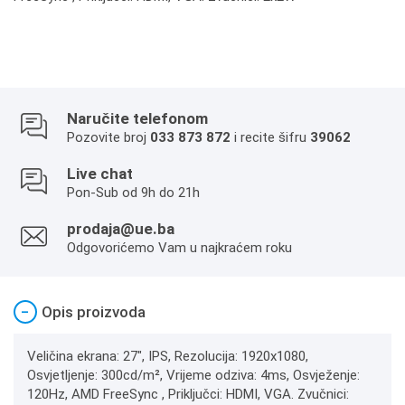
Naručite telefonom
Pozovite broj
033 873 872
i recite šifru
39062
Live chat
Pon-Sub od 9h do 21h
prodaja@ue.ba
Odgovorićemo Vam u najkraćem roku
−
Opis proizvoda
Veličina ekrana: 27", IPS, Rezolucija: 1920x1080,
Osvjetljenje: 300cd/m², Vrijeme odziva: 4ms, Osvježenje:
120Hz, AMD FreeSync , Priključci: HDMI, VGA. Zvučnici: