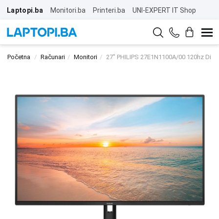
Laptopi.ba
Monitori.ba
Printeri.ba
UNI-EXPERT IT Shop
Početna
Računari
Monitori
27" PHILIPS 27E1N1100A/00 120hz Disp