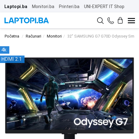
Laptopi.ba
Monitori.ba
Printeri.ba
UNI-EXPERT IT Shop
Početna
Računari
Monitori
32" SAMSUNG G7 G70D Odyssey Smart 
4k
HDMI 2.1