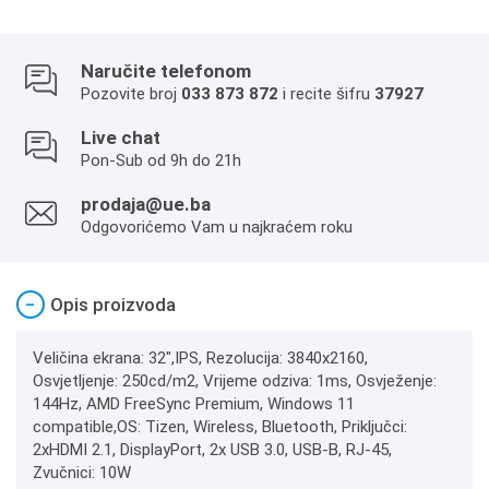
Naručite telefonom
Pozovite broj
033 873 872
i recite šifru
37927
Live chat
Pon-Sub od 9h do 21h
prodaja@ue.ba
Odgovorićemo Vam u najkraćem roku
−
Opis proizvoda
Veličina ekrana: 32",IPS, Rezolucija: 3840x2160,
Osvjetljenje: 250cd/m2, Vrijeme odziva: 1ms, Osvježenje:
144Hz, AMD FreeSync Premium, Windows 11
compatible,OS: Tizen, Wireless, Bluetooth, Priključci:
2xHDMI 2.1, DisplayPort, 2x USB 3.0, USB-B, RJ-45,
Zvučnici: 10W