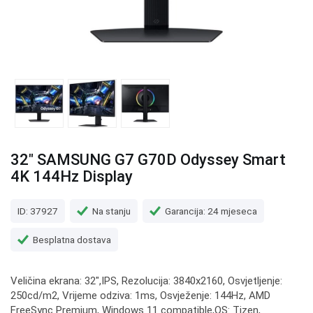
32" SAMSUNG G7 G70D Odyssey Smart
4K 144Hz Display
ID: 37927
Na stanju
Garancija: 24 mjeseca
Besplatna dostava
Veličina ekrana: 32",IPS, Rezolucija: 3840x2160, Osvjetljenje:
250cd/m2, Vrijeme odziva: 1ms, Osvježenje: 144Hz, AMD
FreeSync Premium, Windows 11 compatible,OS: Tizen,