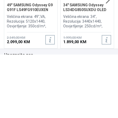
49" SAMSUNG Odyssey G9
34" SAMSUNG Odyssey
G91F LS49FG910EUXEN
LS34DG850SUXDU OLED
144Hz Gaming Curved
G8 175Hz Gaming Curved
Veličina ekrana: 49",VA,
Veličina ekrana: 34",
Display
Display
Rezolucija: 5120x1440,
Rezolucija: 3440x1440,
Osvjetljenje: 350cd/m²,
Osvjetljenje: 250cd/m²,
Vrijeme odziva:1ms,
Vrijeme odziva: 0,03ms,
Osvježenje: 144Hz, AMD
Osvježenje: 175Hz, AMD
2.349,00 KM
1.999,00 KM
FreeSync Premium Pro,
FreeSync Premium,
2.099,00 KM
1.899,00 KM
Priključci: 2xHDMI 2.1,
Wireless LAN, Bluetooth ,
DisplayPort, 2xUSB 3.2, USB-
Priključci: 2xHDMI,
Upoznajte nas
B
DisplayPort, 2xUSB 3.0,
Zvučnici:Adaptive Sound
Poslovanje
Podrška
NAČINI PLAĆANJA