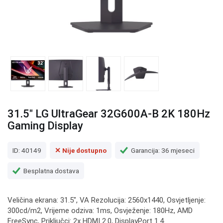
31.5" LG UltraGear 32G600A-B 2K 180Hz
Gaming Display
ID: 40149
✕ Nije dostupno
Garancija: 36 mjeseci
Besplatna dostava
Veličina ekrana: 31.5", VA Rezolucija: 2560x1440, Osvjetljenje:
300cd/m2, Vrijeme odziva: 1ms, Osvježenje: 180Hz, AMD
FreeSync, Priključci: 2x HDMI 2.0, DisplayPort 1.4