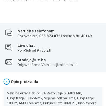
Naručite telefonom
Pozovite broj
033 873 872
i recite šifru
40149
Live chat
Pon-Sub od 9h do 21h
prodaja@ue.ba
Odgovorićemo Vam u najkraćem roku
−
Opis proizvoda
Veličina ekrana: 31.5", VA Rezolucija: 2560x1440,
Osvjetljenje: 300cd/m2, Vrijeme odziva: 1ms, Osvježenje:
180Hz, AMD FreeSync, Priključci: 2x HDMI 2.0, DisplayPort