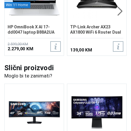
Win 11 Home
HP OmniBook X AI 17-
TP-Link Archer AX23
dd0047 laptop B88A2UA
AX1800 WiFi 6 Router Dual
Band
2.599,00 KM
2.279,00 KM
139,00 KM
Slični proizvodi
Moglo bi te zanimati?