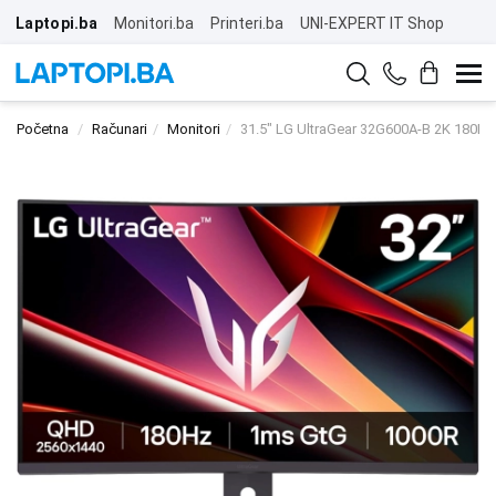
Laptopi.ba
Monitori.ba
Printeri.ba
UNI-EXPERT IT Shop
Početna
Računari
Monitori
31.5" LG UltraGear 32G600A-B 2K 180Hz