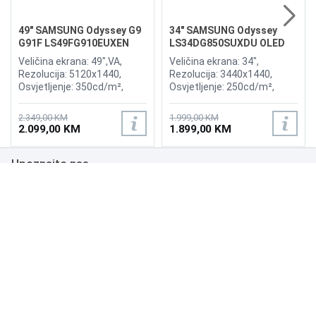
49" SAMSUNG Odyssey G9
34" SAMSUNG Odyssey
G91F LS49FG910EUXEN
LS34DG850SUXDU OLED
144Hz Gaming Curved
G8 175Hz Gaming Curved
Veličina ekrana: 49",VA,
Veličina ekrana: 34",
Display
Display
Rezolucija: 5120x1440,
Rezolucija: 3440x1440,
Osvjetljenje: 350cd/m²,
Osvjetljenje: 250cd/m²,
Vrijeme odziva:1ms,
Vrijeme odziva: 0,03ms,
Osvježenje: 144Hz, AMD
Osvježenje: 175Hz, AMD
2.349,00 KM
1.999,00 KM
FreeSync Premium Pro,
FreeSync Premium,
2.099,00 KM
1.899,00 KM
Priključci: 2xHDMI 2.1,
Wireless LAN, Bluetooth ,
DisplayPort, 2xUSB 3.2, USB-
Priključci: 2xHDMI,
Upoznajte nas
B
DisplayPort, 2xUSB 3.0,
Zvučnici:Adaptive Sound
Poslovanje
Podrška
NAČINI PLAĆANJA