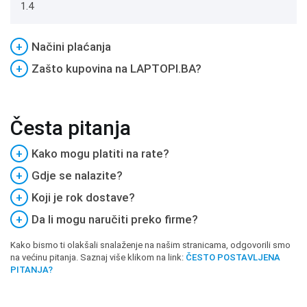
1.4
+
Načini plaćanja
+
Zašto kupovina na LAPTOPI.BA?
Česta pitanja
+
Kako mogu platiti na rate?
+
Gdje se nalazite?
+
Koji je rok dostave?
+
Da li mogu naručiti preko firme?
Kako bismo ti olakšali snalaženje na našim stranicama, odgovorili smo
na većinu pitanja. Saznaj više klikom na link:
ČESTO POSTAVLJENA
PITANJA?