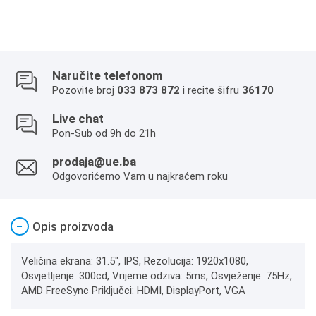
Naručite telefonom
Pozovite broj
033 873 872
i recite šifru
36170
Live chat
Pon-Sub od 9h do 21h
prodaja@ue.ba
Odgovorićemo Vam u najkraćem roku
−
Opis proizvoda
Veličina ekrana: 31.5", IPS, Rezolucija: 1920x1080,
Osvjetljenje: 300cd, Vrijeme odziva: 5ms, Osvježenje: 75Hz,
AMD FreeSync Priključci: HDMI, DisplayPort, VGA