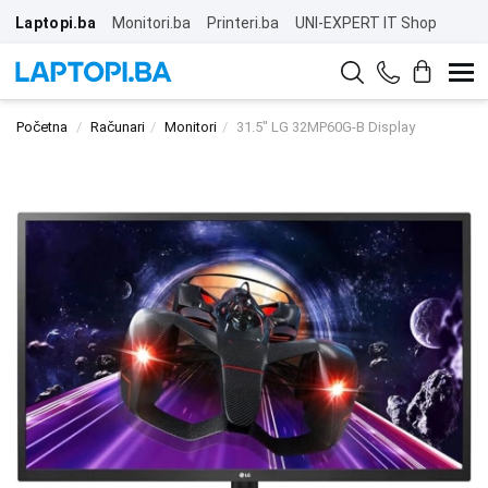
Laptopi.ba
Monitori.ba
Printeri.ba
UNI-EXPERT IT Shop
Početna
Računari
Monitori
31.5" LG 32MP60G-B Display