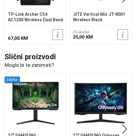
TP-Link Archer C54
JITE Vertical Miš JT-8001
AC1200 Wireless Dual Band
Wireless Black
Router
29,00 KM
25,00 KM
67,00 KM
Slični proizvodi
Moglo bi te zanimati?
240Hz
27" SAMSUNG
27" SAMSUNG Odyssey