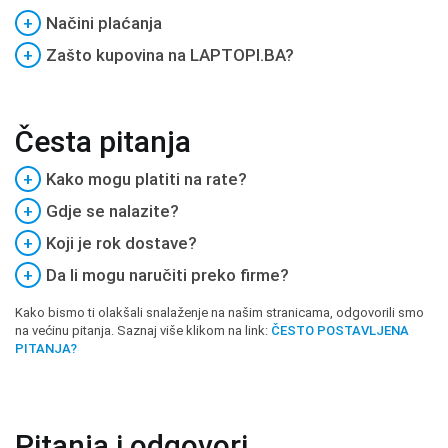
+
Načini plaćanja
+
Zašto kupovina na LAPTOPI.BA?
Česta pitanja
+
Kako mogu platiti na rate?
+
Gdje se nalazite?
+
Koji je rok dostave?
+
Da li mogu naručiti preko firme?
Kako bismo ti olakšali snalaženje na našim stranicama, odgovorili smo
na većinu pitanja. Saznaj više klikom na link:
ČESTO POSTAVLJENA
PITANJA?
Pitanja i odgovori