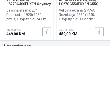
LS27BG400EUXEN Odyssey
LS27CG554EUXEN G55C
G4 240Hz Display
165Hz Curved Display
Velicina ekrana: 27",
Veličina ekrana: 27",VA,
Rezolucija: 1920x1080
Rezolucija: 2560x1440,
pixels, Osvježenje: 240Hz,
Osvjetljenje: 300cd/m²,
AMD FreeSync Premium,
Vrijeme odziva: 1ms,
nVidia G-Sync, Osvjetljenje:
Osvježenje: 165Hz, AMD
469,00 KM
479,00 KM
400 cd/m², Vrijeme odziva:
FreeSync Premium Pro,
449,00 KM
459,00 KM
1ms, Priključci: 2xHDMI,
Priključci: HDMI, DisplayPort
Displayport 1.2
Upoznajte nas
Poslovanje
Podrška
NAČINI PLAĆANJA