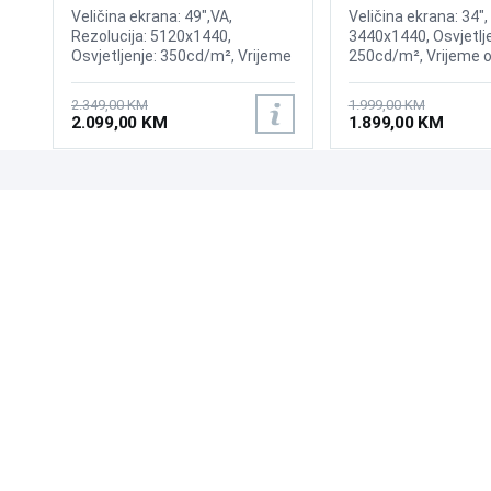
Gaming Curved Display
175Hz Gaming Curv
Veličina ekrana: 49",VA,
Veličina ekrana: 34",
Rezolucija: 5120x1440,
3440x1440, Osvjetlje
Osvjetljenje: 350cd/m², Vrijeme
250cd/m², Vrijeme o
odziva:1ms, Osvježenje: 144Hz,
0,03ms, Osvježenje:
AMD FreeSync Premium Pro,
AMD FreeSync Prem
2.349,00 KM
1.999,00 KM
Priključci: 2xHDMI 2.1,
Wireless LAN, Blueto
2.099,00 KM
1.899,00 KM
DisplayPort, 2xUSB 3.2, USB-B
Priključci: 2xHDMI, D
2xUSB 3.0, Zvučnici
Sound
UPOZNAJTE NAS
POSLOVANJE
O nama
Uslovi poslovanja
Prodajna mjesta
Načini plaćanja
Kontaktirajte nas
Sigurnost plaćanja
Zašto kupiti od nas?
Načini dostave
NAČINI PLAĆANJA