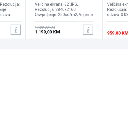
ed Display
Display
Display
 Rezolucija:
Veličina ekrana: 32",IPS,
Veličina ek
nje:
Rezolucija: 3840x2160,
Rezolucija:
dziva:
Osvjetljenje: 250cd/m2, Vrijeme
odziva: 0.0
 175Hz,
odziva: 1ms, Osvježenje:
240Hz, Kont
ium,
144Hz, AMD FreeSync
Brightness:
1.499,00 KM
oth ,
Premium, Windows 11
Sync, NVID
1.199,00 KM
959,00 K
isplayPort,
compatible,OS: Tizen, Wireless,
OLED Core P
:Adaptive
Bluetooth, Priključci: 2xHDMI
2xHDMI 2.1,
2.1, DisplayPort, 2x USB 3.0,
USB-B, RJ-45, Zvučnici: 10W
PODRŠKA
PRATI NAS
Česta pitanja?
Reklamacije i povrati
Servis