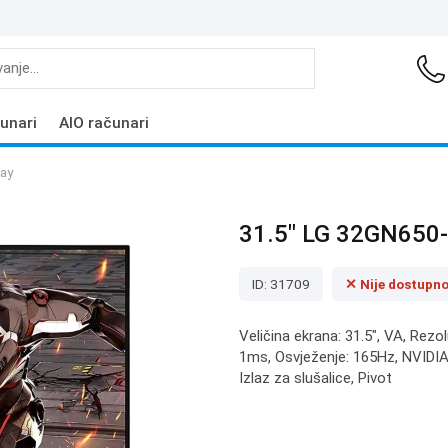
unari
AIO računari
lay
31.5" LG 32GN650-
ID: 31709
✕ Nije dostupn
Veličina ekrana: 31.5", VA, Rezo
1ms, Osvježenje: 165Hz, NVIDIA
Izlaz za slušalice, Pivot