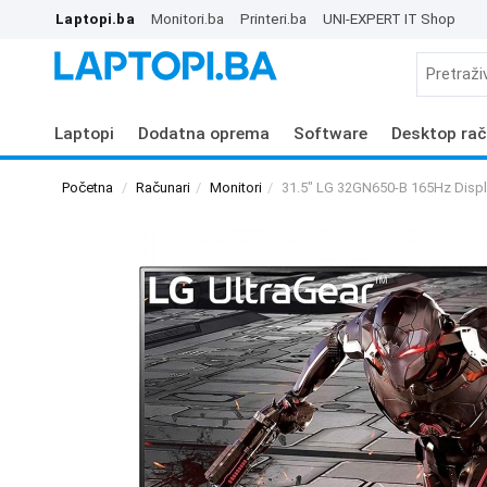
Laptopi.ba
Monitori.ba
Printeri.ba
UNI-EXPERT IT Shop
Laptopi
Dodatna oprema
Software
Desktop rač
Početna
Računari
Monitori
31.5" LG 32GN650-B 165Hz Disp