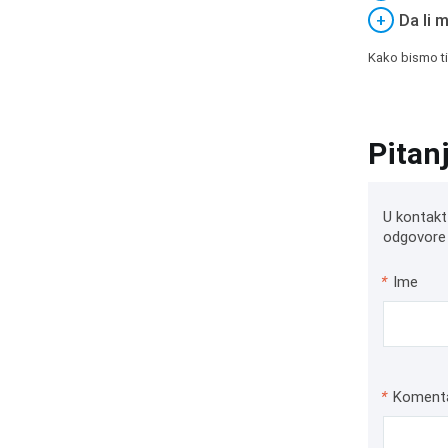
+
Da li 
Kako bismo ti
Pitan
U kontakt
odgovore 
*
Ime
*
Koment