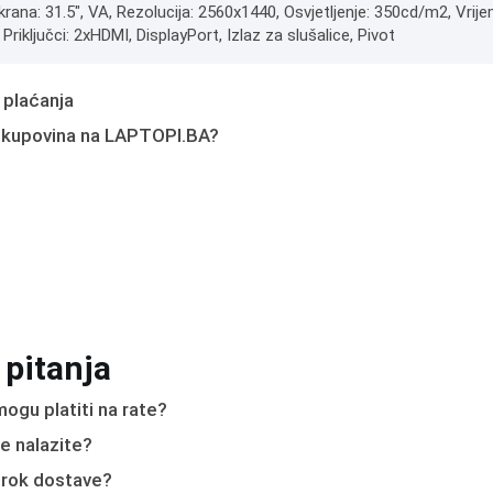
ekrana: 31.5", VA, Rezolucija: 2560x1440, Osvjetljenje: 350cd/m2, V
Priključci: 2xHDMI, DisplayPort, Izlaz za slušalice, Pivot
 plaćanja
 kupovina na LAPTOPI.BA?
 pitanja
ogu platiti na rate?
e nalazite?
e rok dostave?