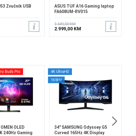
053 Zvučnik USB
ASUS TUF A16 Gaming laptop
FA608UM-RV015
3.449,00 KM
2.999,00 KM
rro Buds Pro
4K UltraHD
32
165Hz
S7
Ve
Re
Os
Os
Fr
Vr
6
HD
X OMEN OLED
34" SAMSUNG Odyssey G5
K 240Hz Gaming
Curved 165Hz 4K Display