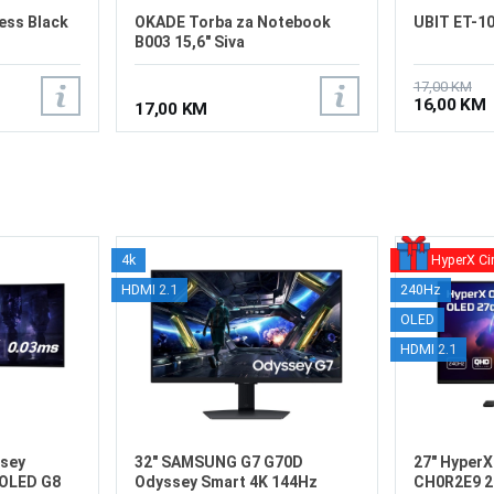
ess Black
OKADE Torba za Notebook
UBIT ET-1
B003 15,6" Siva
17,00 KM
16,00 KM
17,00 KM
4k
HyperX Ci
HDMI 2.1
240Hz
OLED
HDMI 2.1
sey
32" SAMSUNG G7 G70D
27" Hyper
OLED G8
Odyssey Smart 4K 144Hz
CH0R2E9 2