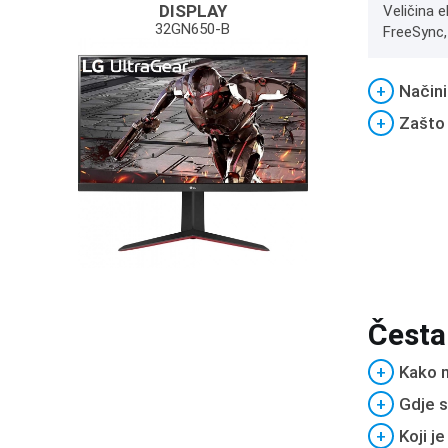
DISPLAY
Veličina 
32GN650-B
FreeSync, 
+
Načini
+
Zašto
Česta
+
Kako m
+
Gdje s
+
Koji j