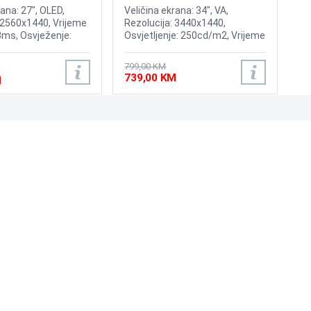
LC34G55TWWPXEN
rana: 27", OLED,
Veličina ekrana: 34", VA,
 2560x1440, Vrijeme
Rezolucija: 3440x1440,
3ms, Osvježenje:
Osvjetljenje: 250cd/m2, Vrijeme
rast: 1,500,000:1,
odziva: 1ms, Osvježenje:
 200nits, Adaptive
165Hz, AMD FreeSync
799,00 KM
IA G-Sync, HyperX
Premium, Priključci: HDMI,
739,00 KM
M
rotect, Priključci:
DisplayPort
 DisplayPort 1.4
UNI-EXPERT D.O.O.
Adresa: Branislava Nušića 162, Sarajevo, 71000, BiH
Kontakt: 033 873 872
Email: prodaja@laptopi.ba
ID: 4245018500008
PDV: 245018500008