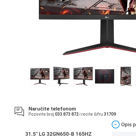
Naručite telefonom
Pozovite broj
033 873 872
i recite šifru
31709
−
Opis p
31.5" LG 32GN650-B 165HZ