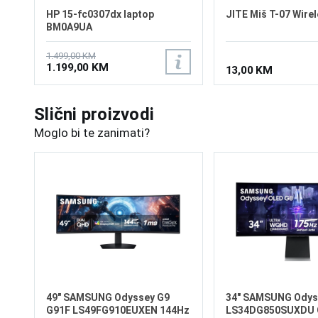
HP 15-fc0307dx laptop
JITE Miš T-07 Wirel
BM0A9UA
1.499,00 KM
1.199,00 KM
13,00 KM
Slični proizvodi
Moglo bi te zanimati?
49" SAMSUNG Odyssey G9
34" SAMSUNG Odys
G91F LS49FG910EUXEN 144Hz
LS34DG850SUXDU 