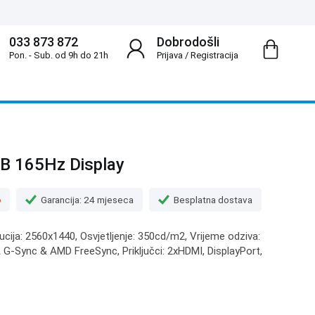
033 873 872
Dobrodošli
Pon. - Sub. od 9h do 21h
Prijava
/
Registracija
B 165Hz Display
o
Garancija: 24 mjeseca
Besplatna dostava
lucija: 2560x1440, Osvjetljenje: 350cd/m2, Vrijeme odziva:
 G-Sync & AMD FreeSync, Priključci: 2xHDMI, DisplayPort,