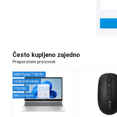
Često kupljeno zajedno
Preporučeni proizvodi.
AMD Ryzen 7 5825U
16GB DDR4 RAM
1TB SSD
Win 11 Home