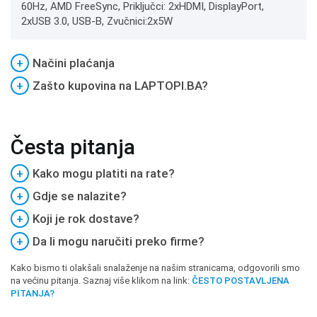
60Hz, AMD FreeSync, Priključci: 2xHDMI, DisplayPort,
2xUSB 3.0, USB-B, Zvučnici:2x5W
+
Načini plaćanja
+
Zašto kupovina na LAPTOPI.BA?
Česta pitanja
+
Kako mogu platiti na rate?
+
Gdje se nalazite?
+
Koji je rok dostave?
+
Da li mogu naručiti preko firme?
Kako bismo ti olakšali snalaženje na našim stranicama, odgovorili smo
na većinu pitanja. Saznaj više klikom na link:
ČESTO POSTAVLJENA
PITANJA?