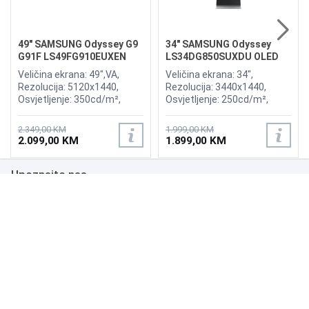
49" SAMSUNG Odyssey G9
34" SAMSUNG Odyssey
G91F LS49FG910EUXEN
LS34DG850SUXDU OLED
144Hz Gaming Curved
G8 175Hz Gaming Curved
Veličina ekrana: 49",VA,
Veličina ekrana: 34",
Display
Display
Rezolucija: 5120x1440,
Rezolucija: 3440x1440,
Osvjetljenje: 350cd/m²,
Osvjetljenje: 250cd/m²,
Vrijeme odziva:1ms,
Vrijeme odziva: 0,03ms,
Osvježenje: 144Hz, AMD
Osvježenje: 175Hz, AMD
2.349,00 KM
1.999,00 KM
FreeSync Premium Pro,
FreeSync Premium,
2.099,00 KM
1.899,00 KM
Priključci: 2xHDMI 2.1,
Wireless LAN, Bluetooth ,
DisplayPort, 2xUSB 3.2, USB-
Priključci: 2xHDMI,
Upoznajte nas
B
DisplayPort, 2xUSB 3.0,
Zvučnici:Adaptive Sound
Poslovanje
Podrška
NAČINI PLAĆANJA