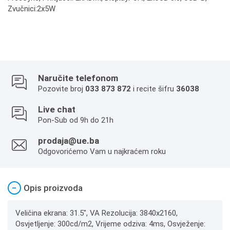
Zvučnici:2x5W
Naručite telefonom
Pozovite broj
033 873 872
i recite šifru
36038
Live chat
Pon-Sub od 9h do 21h
prodaja@ue.ba
Odgovorićemo Vam u najkraćem roku
−
Opis proizvoda
Veličina ekrana: 31.5", VA Rezolucija: 3840x2160,
Osvjetljenje: 300cd/m2, Vrijeme odziva: 4ms, Osvježenje: