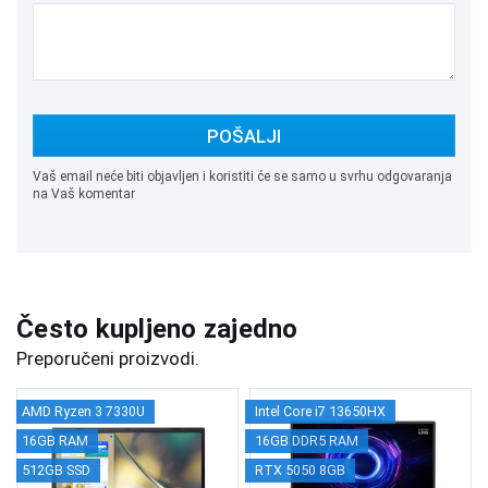
POŠALJI
Vaš email neće biti objavljen i koristiti će se samo u svrhu odgovaranja
na Vaš komentar
Često kupljeno zajedno
Preporučeni proizvodi.
AMD Ryzen 3 7330U
Intel Core i7 13650HX
16GB RAM
16GB DDR5 RAM
512GB SSD
RTX 5050 8GB