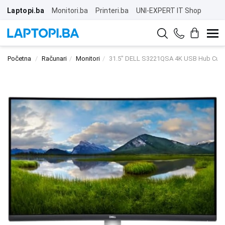
Laptopi.ba
Monitori.ba
Printeri.ba
UNI-EXPERT IT Shop
Početna
Računari
Monitori
31.5" DELL S3221QSA 4K USB Hub Curv