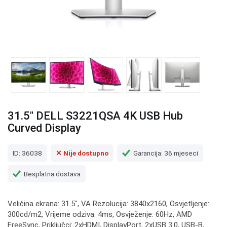
31.5" DELL S3221QSA 4K USB Hub
Curved Display
ID: 36038
✕ Nije dostupno
Garancija: 36 mjeseci
Besplatna dostava
Veličina ekrana: 31.5", VA Rezolucija: 3840x2160, Osvjetljenje:
300cd/m2, Vrijeme odziva: 4ms, Osvježenje: 60Hz, AMD
FreeSync, Priključci: 2xHDMI, DisplayPort, 2xUSB 3.0, USB-B,