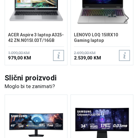
ACER Aspire 3 laptop A325-
LENOVO LOQ 15IRX10
42 ZN.N01SI.03T/16GB
Gaming laptop
83JE00N6SC
1.099,00 KM
2.699,00 KM
979,00 KM
2.539,00 KM
Slični proizvodi
Moglo bi te zanimati?