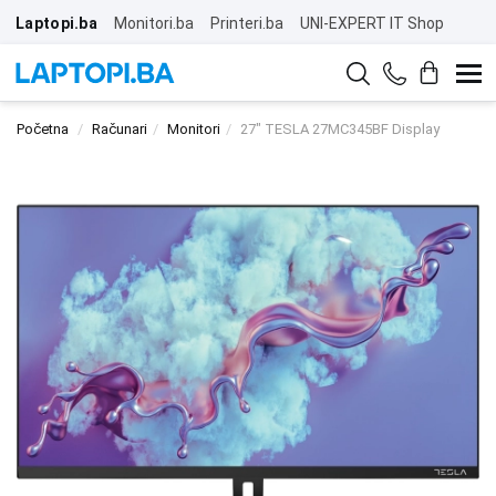
Laptopi.ba
Monitori.ba
Printeri.ba
UNI-EXPERT IT Shop
Početna
Računari
Monitori
27" TESLA 27MC345BF Display