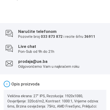
Naručite telefonom
Pozovite broj
033 873 872
i recite šifru
36911
Live chat
Pon-Sub od 9h do 21h
prodaja@ue.ba
Odgovorićemo Vam u najkraćem roku
−
Opis proizvoda
Veličina ekrana: 27" IPS, Rezolucija: 1920x1080,
Osvjetljenje: 320cd/m2, Kontrast: 1000:1, Vrijeme odziva:
6ms, Brzina osviježenja: 75Hz, AMD FreeSync, Priključci: