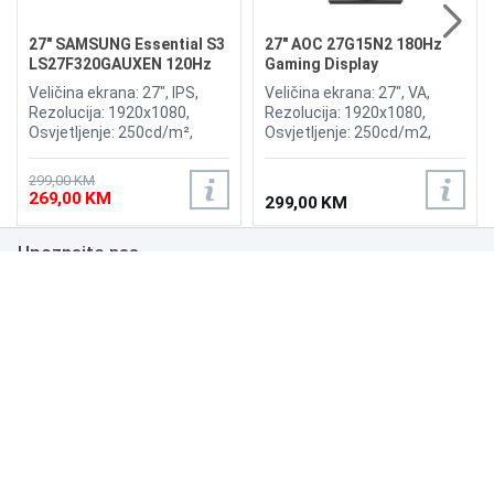
27" SAMSUNG Essential S3
27" AOC 27G15N2 180Hz
LS27F320GAUXEN 120Hz
Gaming Display
Display
Veličina ekrana: 27", IPS,
Veličina ekrana: 27", VA,
Rezolucija: 1920x1080,
Rezolucija: 1920x1080,
Osvjetljenje: 250cd/m²,
Osvjetljenje: 250cd/m2,
Vrijeme odziva: 5ms,
Vrijeme odziva: 1ms,
Osvježenje: 120Hz,
Osvježenje: 180Hz,
299,00 KM
Priključci: 2x HDMI, Eye
Priključci: HDMI 2.0,
269,00 KM
299,00 KM
Saver Mode, Flicker Free
DisplayPort 1.4,
Upoznajte nas
Poslovanje
Podrška
NAČINI PLAĆANJA