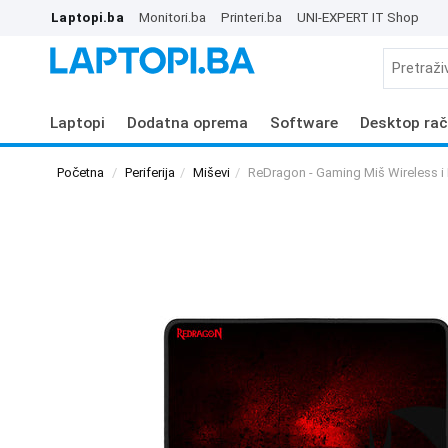
Laptopi.ba
Monitori.ba
Printeri.ba
UNI-EXPERT IT Shop
Laptopi
Dodatna oprema
Software
Desktop rač
Početna
Periferija
Miševi
ReDragon - Gaming Miš Wireless 