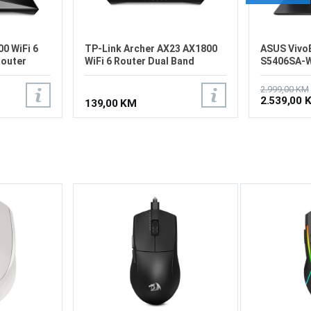
0 WiFi 6
TP-Link Archer AX23 AX1800
ASUS VivoB
Router
WiFi 6 Router Dual Band
S5406SA-
2.999,00 KM
2.539,00 
139,00 KM