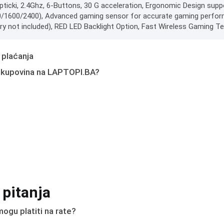
Opticki, 2.4Ghz, 6-Buttons, 30 G acceleration, Ergonomic Design sup
/1600/2400), Advanced gaming sensor for accurate gaming performan
ry not included), RED LED Backlight Option, Fast Wireless Gaming 
 plaćanja
 kupovina na LAPTOPI.BA?
 pitanja
ogu platiti na rate?