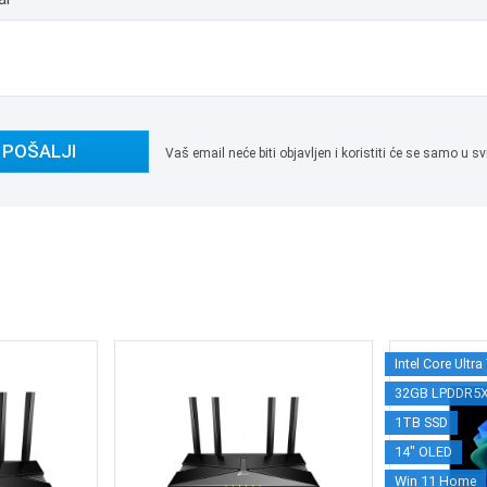
POŠALJI
Vaš email neće biti objavljen i koristiti će se samo u
Intel Core Ultra
32GB LPDDR5
1TB SSD
14" OLED
Win 11 Home