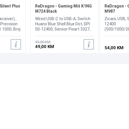
Silent Plus
ReDragon - Gaming Miš K1NG
ReDragon - 
M724 Black
M987
eceiver) ,
Wired USB-C to USB-A, Switch
Zicani, USB, S
 Precision
Huano Blue Shell Blue Dot, DPI
12400
: 1000, Broj
50-12400, Sensor Pixart 3327,
(500/1000/2
 Connect /
Response 125 / 1000 Hz,
DPI user adjus
switch,
Symmetrical, Buttons 5, DPI
Duzina kabla 
59,00 KM
button on the bottom,
Odziv (pollin
49,00 KM
54,00 KM
Programmable Buttons,
Pozadinsko o
Ergonomic Natural Grip Build,
Weight: 42 g, Cable: Paracord,
Color Black
PODRŠKA
PRATI NAS
Česta pitanja?
Reklamacije i povrati
Servis