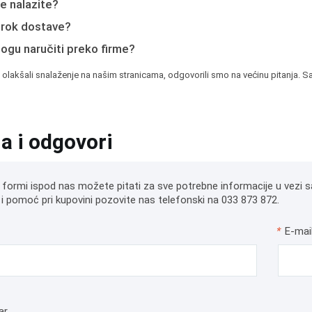
e nalazite?
e rok dostave?
mogu naručiti preko firme?
 olakšali snalaženje na našim stranicama, odgovorili smo na većinu pitanja. Sa
ja i odgovori
 formi ispod nas možete pitati za sve potrebne informacije u vezi s
i pomoć pri kupovini pozovite nas telefonski na 033 873 872.
*
E-mai
ar