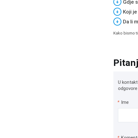
+
Gdje s
+
Koji j
+
Da li 
Kako bismo ti
Pitan
U kontakt
odgovore 
*
Ime
*
Koment