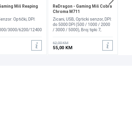
5
(D
Gaming Miš Reaping
ReDragon - Gaming Miš Cobra
x 
Chroma M711
enzor: Optički, DPI:
Zicani, USB, Opticki senzor, DPI:
do 5000 DPI (500 / 1000 / 2000
000/3000/6200/12400
/ 3000 / 5000), Broj tipki 7,
table), Broj tipki 6,
Duzina kabla 1.8m, Polling Rate:
1.8m, Ubrzanje: 30 G,
Up to 1000 Hz; switchable:
62,00 KM
g rate): 1000Hz,
125HZ/250HZ/500HZ/1000HZ
55,00 KM
svetljenje miša: Da
(Default 500HZ), , Size: 5.0 x 2.6
x 1.6 inches
UNI-EXPERT D.O.O.
Adresa: Branislava Nušića 162, Sarajevo, 71000, BiH
Kontakt: 033 873 872
Email: prodaja@laptopi.ba
ID: 4245018500008
PDV: 245018500008