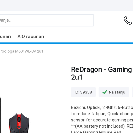
unari
AIO računari
i Podloga M601WL-BA 2u1
ReDragon - Gaming
2u1
ID: 39338
Na stanju
Bezicni, Opticki, 2.4Ghz, 6-But
to reduce fatigue, Quick-chan
sensor for accurate gaming per
**(AA battery not included), R
Large Gaming Mouse Pad