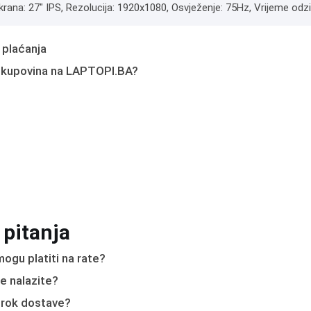
krana: 27" IPS, Rezolucija: 1920x1080, Osvježenje: 75Hz, Vrijeme odziv
 plaćanja
 kupovina na LAPTOPI.BA?
 pitanja
ogu platiti na rate?
e nalazite?
e rok dostave?