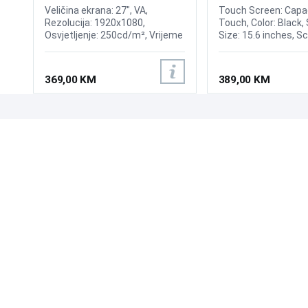
Display
Veličina ekrana: 27", VA,
Touch Screen: Capac
Rezolucija: 1920x1080,
Touch, Color: Black,
Osvjetljenje: 250cd/m², Vrijeme
Size: 15.6 inches, S
odziva: 1ms, Osvježenje:
4:3, Viewing Angle:
180Hz, FreeSync, Kontrast:
H150°/V130°, Bright
3.000:1, Priključci: HDMI 1.4,
300nits, OR (Optim
369,00 KM
389,00 KM
DisplayPort 1.4
Resolution): 1366*76
Power: 12V, 3.0A, Inp
RGB Analog, Input In
VGA, Multimedia inte
UPOZNAJTE NAS
POSLOVANJE
O nama
Uslovi poslovanja
Prodajna mjesta
Načini plaćanja
Kontaktirajte nas
Sigurnost plaćanja
Zašto kupiti od nas?
Načini dostave
NAČINI PLAĆANJA