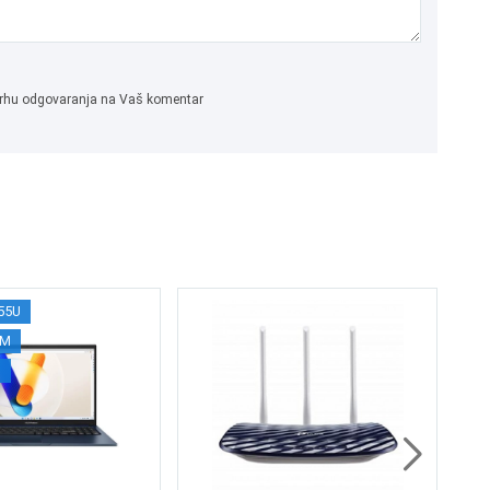
 svrhu odgovaranja na Vaš komentar
355U
Wa
AM
16
D
1.
1.