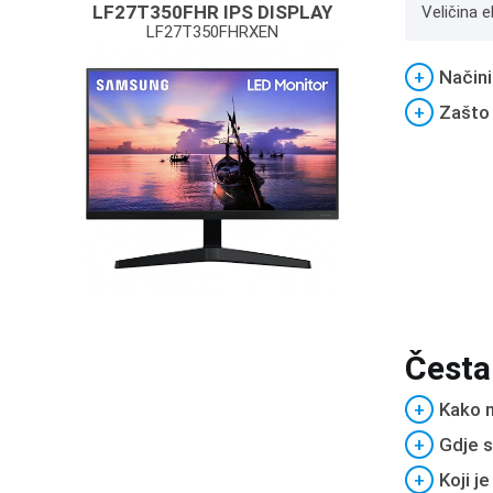
LF27T350FHR IPS DISPLAY
Veličina e
LF27T350FHRXEN
+
Načini
+
Zašto
Česta
+
Kako m
+
Gdje s
+
Koji j