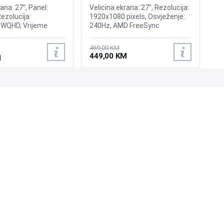
240Hz Display
ana: 27", Panel:
Velicina ekrana: 27", Rezolucija:
Rezolucija:
1920x1080 pixels, Osvježenje:
WQHD, Vrijeme
240Hz, AMD FreeSync
ms, Osvježenje:
Premium, nVidia G-Sync,
 DsiplayHDR 400,
Osvjetljenje: 400 cd/m²,
469,00 KM
ync, Brightness: 300
Vrijeme odziva: 1ms, Priključci:
449,00 KM
M
ljučci: 2xHDMI 2.0b,
2xHDMI, Displayport 1.2
UNI-EXPERT D.O.O.
Adresa: Branislava Nušića 162, Sarajevo, 71000, BiH
Kontakt: 033 873 872
Email: prodaja@laptopi.ba
ID: 4245018500008
PDV: 245018500008