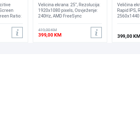
240Hz Display
itive
Velicina ekrana: 25", Rezolucija:
Veličina ekr
 Screen
1920x1080 pixels, Osvježenje:
Rapid IPS, 
creen Ratio:
240Hz, AMD FreeSync
2560x1440 
Premium, nVidia G-Sync,
odziva: 0.5
ness:
Osvjetljenje: 400 cd/m²,
210Hz VESA
419,00 KM
um
Vrijeme odziva: 1ms, Priključci:
Adaptive-S
399,00 KM
399,00 K
8, Input
2xHDMI, Displayport
cd/m2, Prik
ut Signal:
1xDP 1.4a
terfaces:
rface, DC.
PODRŠKA
PRATI NAS
Česta pitanja?
Reklamacije i povrati
Servis