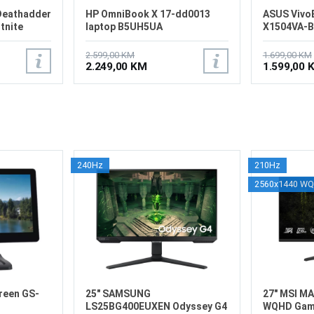
Deathadder
HP OmniBook X 17-dd0013
ASUS Vivo
tnite
laptop B5UH5UA
X1504VA-
2.599,00 KM
1.699,00 KM
2.249,00 KM
1.599,00 
240Hz
210Hz
2560x1440 W
reen GS-
25" SAMSUNG
27" MSI M
LS25BG400EUXEN Odyssey G4
WQHD Gami