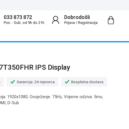
033 873 872
Dobrodošli
Pon. - Sub. od 9h do 21h
Prijava
/
Registracija
T350FHR IPS Display
o
Garancija: 24 mjeseca
Besplatna dostava
cija: 1920x1080, Osvježenje: 75Hz, Vrijeme odziva: 5ms,
HDMI, D-Sub