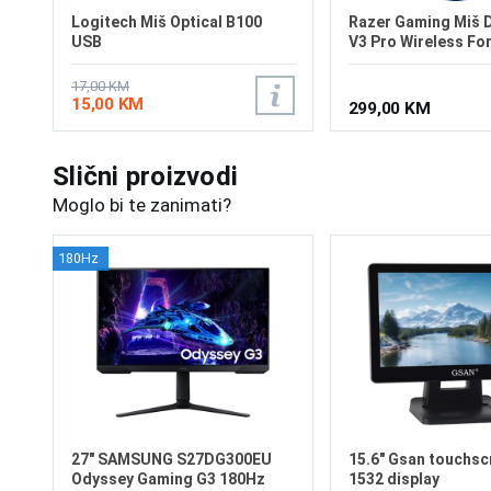
Logitech Miš Optical B100
Razer Gaming Miš 
USB
V3 Pro Wireless For
Edition
17,00 KM
15,00 KM
299,00 KM
Slični proizvodi
Moglo bi te zanimati?
180Hz
27" SAMSUNG S27DG300EU
15.6" Gsan touchsc
Odyssey Gaming G3 180Hz
1532 display