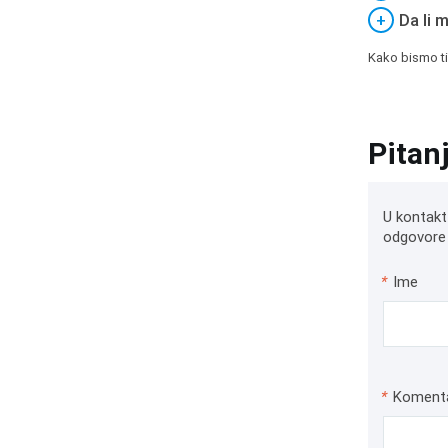
+
Da li 
Kako bismo ti
Pitan
U kontakt
odgovore 
*
Ime
*
Koment