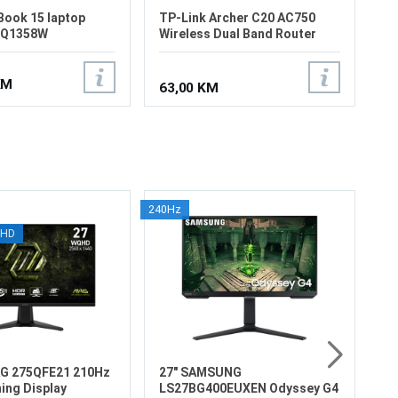
Book 15 laptop
TP-Link Archer C20 AC750
BQ1358W
Wireless Dual Band Router
KM
63,00 KM
240Hz
2
QHD
L
16
Ve
Re
Os
od
16
47
Pr
4
Di
AG 275QFE21 210Hz
27" SAMSUNG
ng Display
LS27BG400EUXEN Odyssey G4