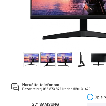
Naručite telefonom
Pozovite broj
033 873 872
i recite šifru
31429
−
Opis p
27" SAMSUNG