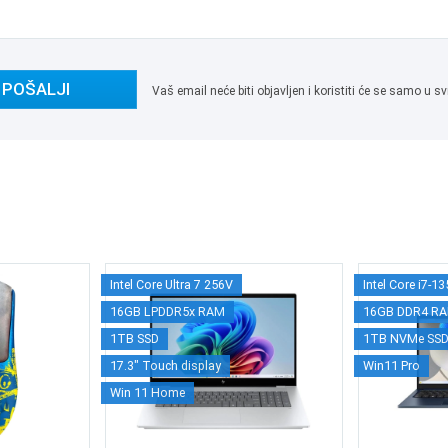
POŠALJI
Vaš email neće biti objavljen i koristiti će se samo u
Intel Core Ultra 7 256V
Intel Core i7-1
16GB LPDDR5x RAM
16GB DDR4 R
1TB SSD
1TB NVMe SS
17.3" Touch display
Win11 Pro
Win 11 Home