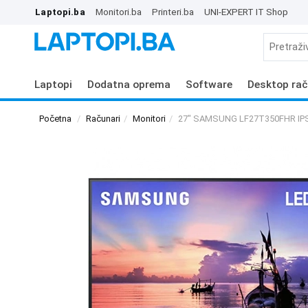
Laptopi.ba
Monitori.ba
Printeri.ba
UNI-EXPERT IT Shop
Laptopi
Dodatna oprema
Software
Desktop rač
Početna
Računari
Monitori
27" SAMSUNG LF27T350FHR IPS