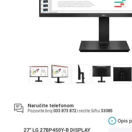
Naručite telefonom
Pozovite broj
033 873 872
i recite šifru
33085
−
Opis p
27" LG 27BP450Y-B DISPLAY