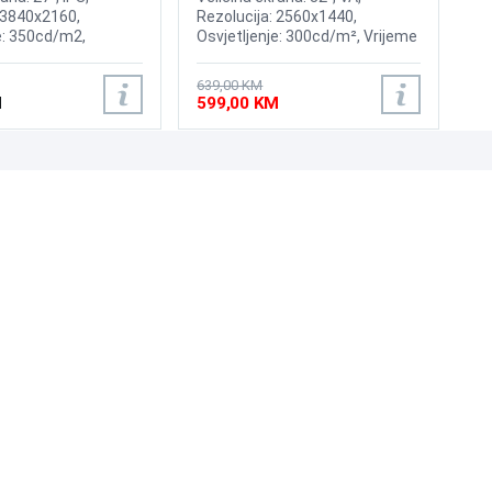
 3840x2160,
Rezolucija: 2560x1440,
e: 350cd/m2,
Osvjetljenje: 300cd/m², Vrijeme
: 60Hz, AMD
odziva: 1ms, Osvježenje:
rijeme odziva: 5ms,
165Hz, HDR10, AMD FreeSync
639,00 KM
HDMI, Displayport
Premium Pro, 1000R Curvature,
M
599,00 KM
Priključci: HDMI, DisplayPort
UNI-EXPERT D.O.O.
Adresa: Branislava Nušića 162, Sarajevo, 71000, BiH
Kontakt: 033 873 872
Email: prodaja@laptopi.ba
ID: 4245018500008
PDV: 245018500008