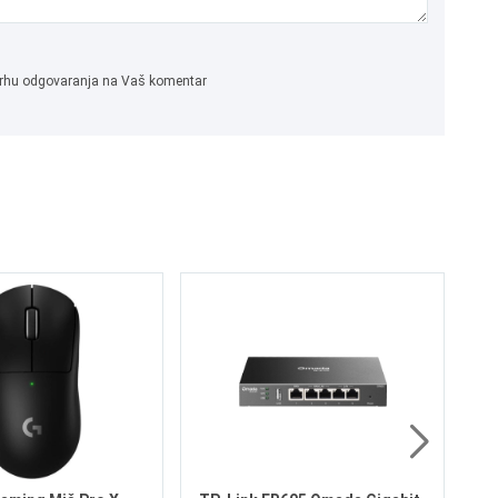
 svrhu odgovaranja na Vaš komentar
TP
Du
13
1