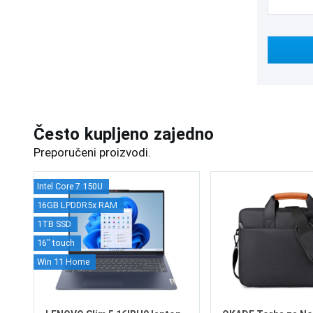
Često kupljeno zajedno
Preporučeni proizvodi.
Intel Core 7 150U
16GB LPDDR5x RAM
1TB SSD
16" touch
Win 11 Home