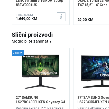
LENOVO Slim 5 16IRU9 laptop
OKADE Torba za N
83FW0001US
T67 15,6"-16" Crna
1.869,00 KM
1.649,00 KM
29,00 KM
Slični proizvodi
Moglo bi te zanimati?
240Hz
27" SAMSUNG
27" SAMSUNG Odys
LS27BG400EUXEN Odyssey G4
LS27CG554EUXEN 
240Hz Display
165Hz Curved Disp
Velicina ekrana: 27", Rezolucija:
Veličina ekrana: 27",