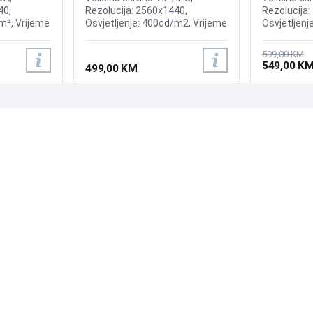
40,
Rezolucija: 2560x1440,
Rezolucija:
m², Vrijeme
Osvjetljenje: 400cd/m2, Vrijeme
Osvjetljenj
enje:
odziva:0.3ms MPRT (1ms GtG),
Osvježenje
nc Premium
Osvježenje: 240Hz, Adaptive
FreeSync, V
599,00 KM
Sync, G-SYNC, Priključci: HDMI
Priključci: 
549,00 K
499,00 KM
2x 2.0, DisplayPort 1.4,
Zvučnici:2x2W
PODRŠKA
PRATI NAS
Česta pitanja?
Reklamacije i povrati
Servis