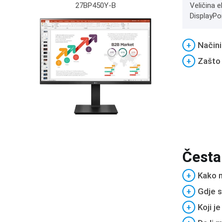
27BP450Y-B
Veličina e
DisplayPo
+
Načini
+
Zašto
Česta
+
Kako m
+
Gdje s
+
Koji j