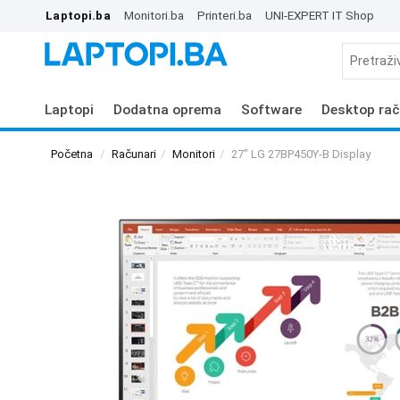
Laptopi.ba
Monitori.ba
Printeri.ba
UNI-EXPERT IT Shop
Laptopi
Dodatna oprema
Software
Desktop rač
Početna
Računari
Monitori
27" LG 27BP450Y-B Display