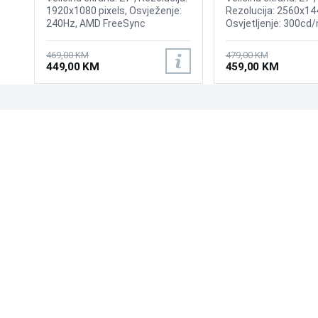
1920x1080 pixels, Osvježenje:
Rezolucija: 2560x14
240Hz, AMD FreeSync
Osvjetljenje: 300cd/
Premium, nVidia G-Sync,
odziva: 1ms, Osvjež
Osvjetljenje: 400 cd/m²,
165Hz, AMD FreeSy
469,00 KM
479,00 KM
Vrijeme odziva: 1ms, Priključci:
Pro, Priključci: HDMI,
449,00 KM
459,00 KM
2xHDMI, Displayport 1.2
DisplayPort
UPOZNAJTE NAS
POSLOVANJE
O nama
Uslovi poslovanja
Prodajna mjesta
Načini plaćanja
Kontaktirajte nas
Sigurnost plaćanja
Zašto kupiti od nas?
Načini dostave
NAČINI PLAĆANJA