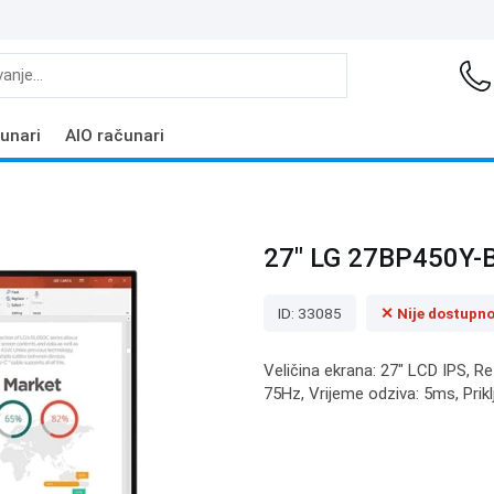
unari
AIO računari
27" LG 27BP450Y-B
ID: 33085
✕ Nije dostupn
Veličina ekrana: 27" LCD IPS, Re
75Hz, Vrijeme odziva: 5ms, Prik