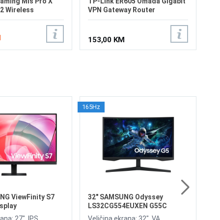
aming Miš Pro X
TP-Link ER605 Omada Gigabit
 2 Wireless
VPN Gateway Router
M
153,00 KM
165Hz
3
4K
Ve
Re
Os
Ko
60
69
od
6
Di
NG ViewFinity S7
32" SAMSUNG Odyssey
splay
LS32CG554EUXEN G55C
165Hz Gaming Curved Display
ana: 27", IPS,
Veličina ekrana: 32", VA,