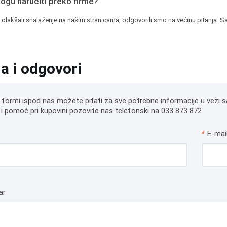
mogu naručiti preko firme?
 olakšali snalaženje na našim stranicama, odgovorili smo na većinu pitanja. Sa
ja i odgovori
 formi ispod nas možete pitati za sve potrebne informacije u vezi s
i pomoć pri kupovini pozovite nas telefonski na 033 873 872.
*
E-mai
ar