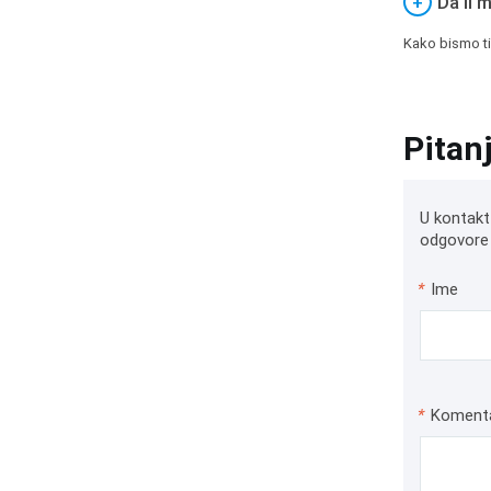
+
Da li 
Kako bismo ti
Pitan
U kontakt
odgovore 
*
Ime
*
Koment