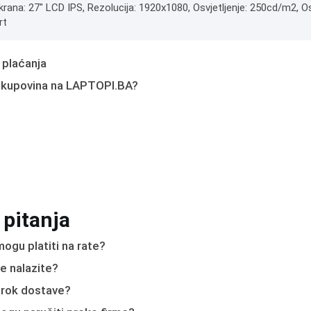
krana: 27" LCD IPS, Rezolucija: 1920x1080, Osvjetljenje: 250cd/m2, Os
rt
 plaćanja
 kupovina na LAPTOPI.BA?
 pitanja
ogu platiti na rate?
e nalazite?
e rok dostave?