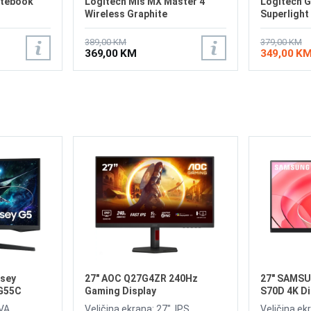
otebook
Logitech Miš MX Master 4
Logitech G
Wireless Graphite
Superlight
389,00 KM
379,00 KM
369,00 KM
349,00 K
sey
27" AOC Q27G4ZR 240Hz
27" SAMSU
G55C
Gaming Display
S70D 4K Di
lay
VA,
Veličina ekrana: 27", IPS,
Veličina ekr