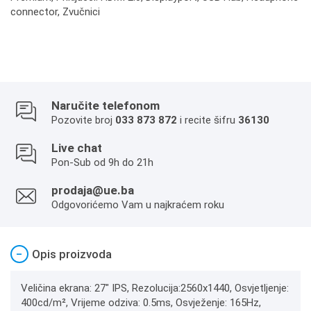
connector, Zvučnici
Naručite telefonom
Pozovite broj
033 873 872
i recite šifru
36130
Live chat
Pon-Sub od 9h do 21h
prodaja@ue.ba
Odgovorićemo Vam u najkraćem roku
−
Opis proizvoda
Veličina ekrana: 27" IPS, Rezolucija:2560x1440, Osvjetljenje:
400cd/m², Vrijeme odziva: 0.5ms, Osvježenje: 165Hz,