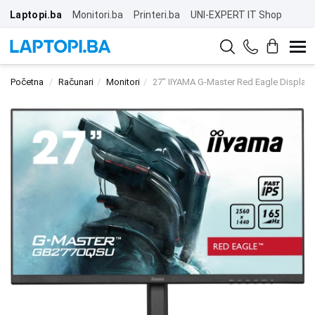
Laptopi.ba
Monitori.ba
Printeri.ba
UNI-EXPERT IT Shop
Početna
Računari
Monitori
27" IIYAMA G-Master Red Eagle Displa