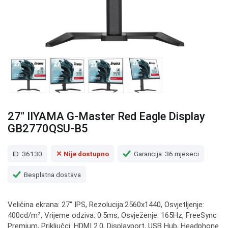
27" IIYAMA G-Master Red Eagle Display
GB2770QSU-B5
ID: 36130
✕ Nije dostupno
Garancija: 36 mjeseci
Besplatna dostava
Veličina ekrana: 27" IPS, Rezolucija:2560x1440, Osvjetljenje:
400cd/m², Vrijeme odziva: 0.5ms, Osvježenje: 165Hz, FreeSync
Premium, Priključci: HDMI 2.0, Displayport, USB Hub, Headphone