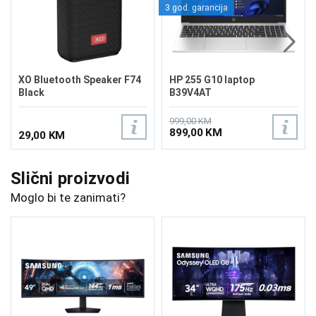
3 god. garancija
XO Bluetooth Speaker F74
HP 255 G10 laptop
Black
B39V4AT
999,00 KM
899,00 KM
29,00 KM
Slični proizvodi
Moglo bi te zanimati?