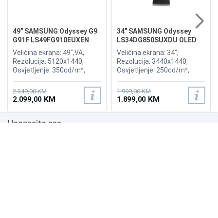
49" SAMSUNG Odyssey G9
34" SAMSUNG Odyssey
G91F LS49FG910EUXEN
LS34DG850SUXDU OLED
144Hz Gaming Curved
G8 175Hz Gaming Curved
Veličina ekrana: 49",VA,
Veličina ekrana: 34",
Display
Display
Rezolucija: 5120x1440,
Rezolucija: 3440x1440,
Osvjetljenje: 350cd/m²,
Osvjetljenje: 250cd/m²,
Vrijeme odziva:1ms,
Vrijeme odziva: 0,03ms,
Osvježenje: 144Hz, AMD
Osvježenje: 175Hz, AMD
2.349,00 KM
1.999,00 KM
FreeSync Premium Pro,
FreeSync Premium,
2.099,00 KM
1.899,00 KM
Priključci: 2xHDMI 2.1,
Wireless LAN, Bluetooth ,
DisplayPort, 2xUSB 3.2, USB-
Priključci: 2xHDMI,
Upoznajte nas
B
DisplayPort, 2xUSB 3.0,
Zvučnici:Adaptive Sound
Poslovanje
Podrška
NAČINI PLAĆANJA