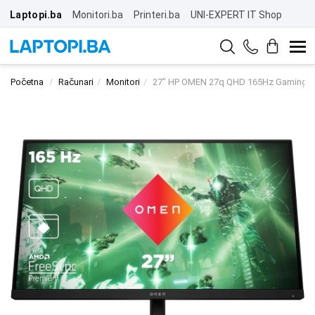
Laptopi.ba
Monitori.ba
Printeri.ba
UNI-EXPERT IT Shop
Početna
Računari
Monitori
27" HP OMEN 27q QHD 165Hz Gaming D