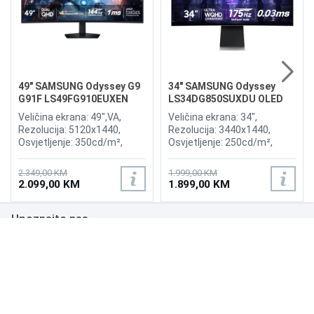
49" SAMSUNG Odyssey G9
34" SAMSUNG Odyssey
G91F LS49FG910EUXEN
LS34DG850SUXDU OLED
144Hz Gaming Curved
G8 175Hz Gaming Curved
Veličina ekrana: 49",VA,
Veličina ekrana: 34",
Display
Display
Rezolucija: 5120x1440,
Rezolucija: 3440x1440,
Osvjetljenje: 350cd/m²,
Osvjetljenje: 250cd/m²,
Vrijeme odziva:1ms,
Vrijeme odziva: 0,03ms,
Osvježenje: 144Hz, AMD
Osvježenje: 175Hz, AMD
2.349,00 KM
1.999,00 KM
FreeSync Premium Pro,
FreeSync Premium,
2.099,00 KM
1.899,00 KM
Priključci: 2xHDMI 2.1,
Wireless LAN, Bluetooth ,
DisplayPort, 2xUSB 3.2, USB-
Priključci: 2xHDMI,
Upoznajte nas
B
DisplayPort, 2xUSB 3.0,
Zvučnici:Adaptive Sound
Poslovanje
Podrška