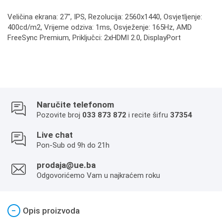
Veličina ekrana: 27", IPS, Rezolucija: 2560x1440, Osvjetljenje:
400cd/m2, Vrijeme odziva: 1ms, Osvježenje: 165Hz, AMD
FreeSync Premium, Priključci: 2xHDMI 2.0, DisplayPort
Naručite telefonom
Pozovite broj
033 873 872
i recite šifru
37354
Live chat
Pon-Sub od 9h do 21h
prodaja@ue.ba
Odgovorićemo Vam u najkraćem roku
−
Opis proizvoda