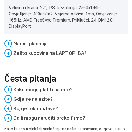
Veličina ekrana: 27", IPS, Rezolucija: 2560x1440,
Osvjetljenje: 400cd/m2, Vrijeme odziva: 1ms, Osvježenje:
165Hz, AMD FreeSync Premium, Priključci: 2xHDMI 2.0,
DisplayPort
+
Načini plaćanja
+
Zašto kupovina na LAPTOPI.BA?
Česta pitanja
+
Kako mogu platiti na rate?
+
Gdje se nalazite?
+
Koji je rok dostave?
+
Da li mogu naručiti preko firme?
Kako bismo ti olakšali snalaženje na našim stranicama, odgovorili smo