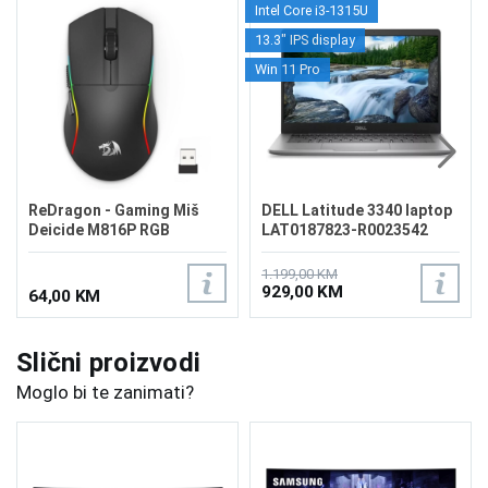
Intel Core i3-1315U
13.3" IPS display
Win 11 Pro
ReDragon - Gaming Miš
DELL Latitude 3340 laptop
Deicide M816P RGB
LAT0187823-R0023542
Wireless
1.199,00 KM
929,00 KM
64,00 KM
Slični proizvodi
Moglo bi te zanimati?