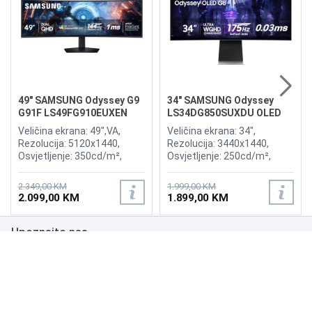
49" SAMSUNG Odyssey G9
34" SAMSUNG Odyssey
G91F LS49FG910EUXEN
LS34DG850SUXDU OLED
144Hz Gaming Curved
G8 175Hz Gaming Curved
Veličina ekrana: 49",VA,
Veličina ekrana: 34",
Display
Display
Rezolucija: 5120x1440,
Rezolucija: 3440x1440,
Osvjetljenje: 350cd/m²,
Osvjetljenje: 250cd/m²,
Vrijeme odziva:1ms,
Vrijeme odziva: 0,03ms,
Osvježenje: 144Hz, AMD
Osvježenje: 175Hz, AMD
2.349,00 KM
1.999,00 KM
FreeSync Premium Pro,
FreeSync Premium,
2.099,00 KM
1.899,00 KM
Priključci: 2xHDMI 2.1,
Wireless LAN, Bluetooth ,
DisplayPort, 2xUSB 3.2, USB-
Priključci: 2xHDMI,
Upoznajte nas
B
DisplayPort, 2xUSB 3.0,
Zvučnici:Adaptive Sound
Poslovanje
Podrška