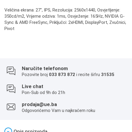
Veličina ekrana: 27", IPS, Rezolucija: 2560x1440, Osvjetljenje:
350cd/m2, Vrijeme odziva: 1ms, Osvježenje: 165Hz, NVIDIA G-
Sync & AMD FreeSync, Priključci: 2xHDMI, DisplayPort, Zvučnici,
Pivot
Naručite telefonom
Pozovite broj
033 873 872
i recite šifru
31535
Live chat
Pon-Sub od 9h do 21h
prodaja@ue.ba
Odgovorićemo Vam u najkraćem roku
−
Opis proizvoda