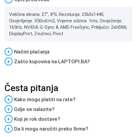
Veličina ekrana: 27", IPS, Rezolucija: 2560x1440,
Osvjetljenje: 350cd/m2, Vrijeme odziva: 1ms, Osvježenje:
165Hz, NVIDIA G-Sync & AMD FreeSync, Priključci: 2xHDMI,
DisplayPort, Zvučnici, Pivot
+
Načini plaćanja
+
Zašto kupovina na LAPTOPI.BA?
Česta pitanja
+
Kako mogu platiti na rate?
+
Gdje se nalazite?
+
Koji je rok dostave?
+
Da li mogu naručiti preko firme?