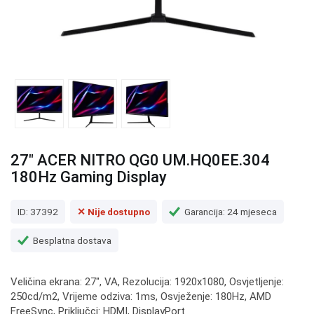
27" ACER NITRO QG0 UM.HQ0EE.304
180Hz Gaming Display
ID: 37392
✕ Nije dostupno
Garancija: 24 mjeseca
Besplatna dostava
Veličina ekrana: 27", VA, Rezolucija: 1920x1080, Osvjetljenje:
250cd/m2, Vrijeme odziva: 1ms, Osvježenje: 180Hz, AMD
FreeSync, Priključci: HDMI, DisplayPort