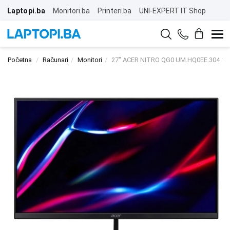
Laptopi.ba
Monitori.ba
Printeri.ba
UNI-EXPERT IT Shop
Početna
Računari
Monitori
27" ACER NITRO QG0 UM.HQ0EE.304 18