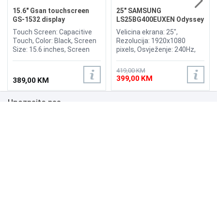
15.6" Gsan touchscreen
25" SAMSUNG
GS-1532 display
LS25BG400EUXEN Odyssey
G4 240Hz Display
Touch Screen: Capacitive
Velicina ekrana: 25",
Touch, Color: Black, Screen
Rezolucija: 1920x1080
Size: 15.6 inches, Screen
pixels, Osvježenje: 240Hz,
Ratio: 4:3, Viewing Angle:
AMD FreeSync Premium,
H150°/V130°, Brightness:
nVidia G-Sync, Osvjetljenje:
419,00 KM
300nits, OR (Optimum
400 cd/m², Vrijeme odziva:
399,00 KM
389,00 KM
Resolution): 1366*768, Input
1ms, Priključci: 2xHDMI,
Power: 12V, 3.0A, Input
Displayport
Upoznajte nas
Signal: RGB Analog, Input
Interfaces: VGA, Multimedia
interface, DC.
Poslovanje
Podrška
NAČINI PLAĆANJA