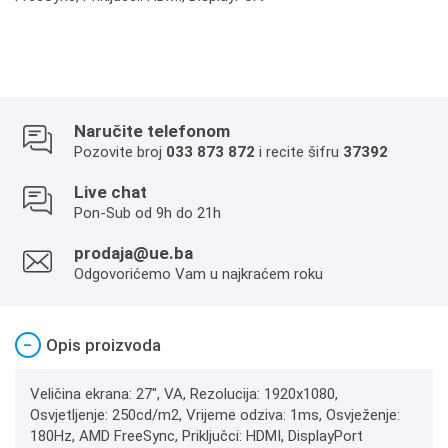
Naručite telefonom
Pozovite broj
033 873 872
i recite šifru
37392
Live chat
Pon-Sub od 9h do 21h
prodaja@ue.ba
Odgovorićemo Vam u najkraćem roku
−
Opis proizvoda
Veličina ekrana: 27", VA, Rezolucija: 1920x1080,
Osvjetljenje: 250cd/m2, Vrijeme odziva: 1ms, Osvježenje:
180Hz, AMD FreeSync, Priključci: HDMI, DisplayPort