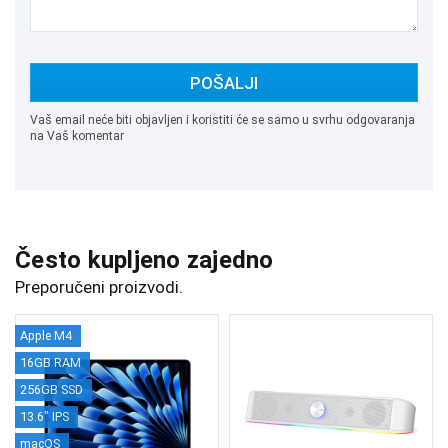
POŠALJI
Vaš email neće biti objavljen i koristiti će se samo u svrhu odgovaranja
na Vaš komentar
Često kupljeno zajedno
Preporučeni proizvodi.
Apple M4
16GB RAM
256GB SSD
13.6" IPS
macOS