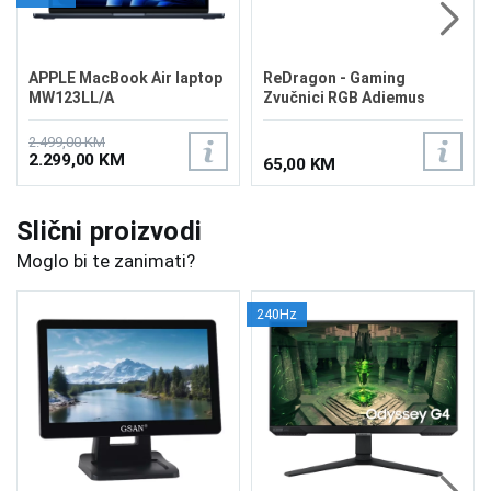
APPLE MacBook Air laptop
ReDragon - Gaming
MW123LL/A
Zvučnici RGB Adiemus
GS560 White
2.499,00 KM
2.299,00 KM
65,00 KM
Slični proizvodi
Moglo bi te zanimati?
240Hz