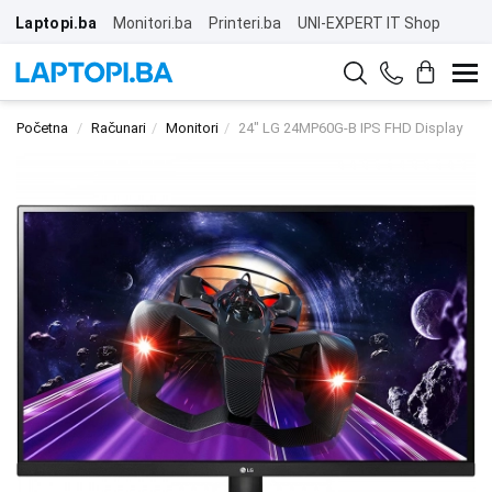
Laptopi.ba
Monitori.ba
Printeri.ba
UNI-EXPERT IT Shop
Početna
Računari
Monitori
24" LG 24MP60G-B IPS FHD Display