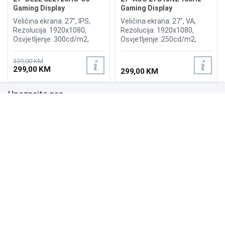
Gaming Display
Gaming Display
Veličina ekrana: 27", IPS,
Veličina ekrana: 27", VA,
Rezolucija: 1920x1080,
Rezolucija: 1920x1080,
Osvjetljenje: 300cd/m2,
Osvjetljenje: 250cd/m2,
Vrijeme odziva: 1ms,
Vrijeme odziva: 1ms,
Osvježenje: 240Hz, AMD
Osvježenje: 180Hz,
339,00 KM
FreeSync Premium,
Priključci: HDMI 2.0,
299,00 KM
299,00 KM
Priključci: HDMI x2,
DisplayPort 1.4,
DisplayPort
Upoznajte nas
Poslovanje
Podrška
NAČINI PLAĆANJA