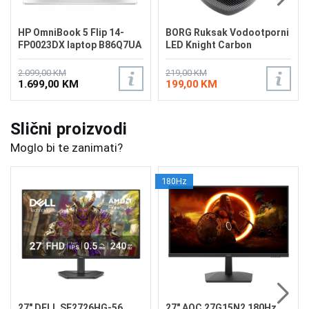
HP OmniBook 5 Flip 14-
BORG Ruksak Vodootporni
FP0023DX laptop B86Q7UA
LED Knight Carbon
2.099,00 KM
219,00 KM
1.699,00 KM
199,00 KM
Slični proizvodi
Moglo bi te zanimati?
180Hz
27" DELL SE2726HG-56
27" AOC 27G15N2 180Hz