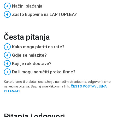
+
Načini plaćanja
+
Zašto kupovina na LAPTOPI.BA?
Česta pitanja
+
Kako mogu platiti na rate?
+
Gdje se nalazite?
+
Koji je rok dostave?
+
Da li mogu naručiti preko firme?
Kako bismo ti olakšali snalaženje na našim stranicama, odgovorili smo
na većinu pitanja. Saznaj više klikom na link:
ČESTO POSTAVLJENA
PITANJA?
Pitanja i odgovori