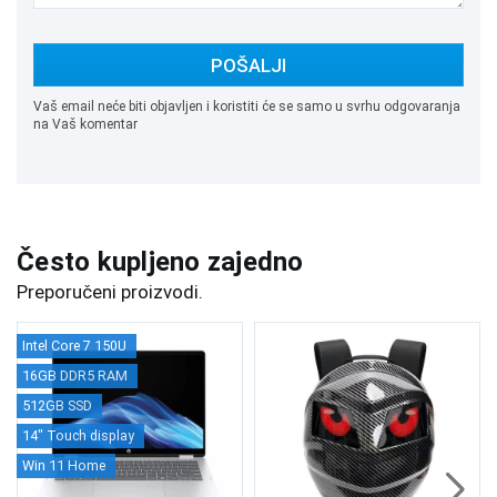
POŠALJI
Vaš email neće biti objavljen i koristiti će se samo u svrhu odgovaranja
na Vaš komentar
Često kupljeno zajedno
Preporučeni proizvodi.
Intel Core 7 150U
16GB DDR5 RAM
512GB SSD
14" Touch display
Win 11 Home