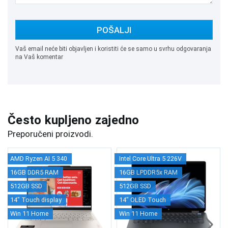
POŠALJI
Vaš email neće biti objavljen i koristiti će se samo u svrhu odgovaranja
na Vaš komentar
Često kupljeno zajedno
Preporučeni proizvodi.
AMD Ryzen AI 5 340
Intel Core Ultra 5 226V
16GB DDR5 RAM
16GB LPDDR5x RAM
512GB SSD
512GB SSD
14" Touch display
14" OLED Touch
Win 11 Home
Win 11 Home