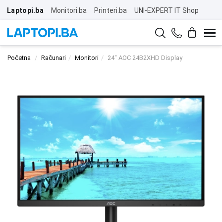
Laptopi.ba
Monitori.ba
Printeri.ba
UNI-EXPERT IT Shop
Početna
Računari
Monitori
24" AOC 24B2XHD Display