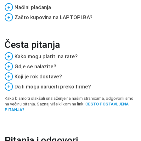
+
Načini plaćanja
+
Zašto kupovina na LAPTOPI.BA?
Česta pitanja
+
Kako mogu platiti na rate?
+
Gdje se nalazite?
+
Koji je rok dostave?
+
Da li mogu naručiti preko firme?
Kako bismo ti olakšali snalaženje na našim stranicama, odgovorili smo
na većinu pitanja. Saznaj više klikom na link:
ČESTO POSTAVLJENA
PITANJA?
Pitanja i odgovori