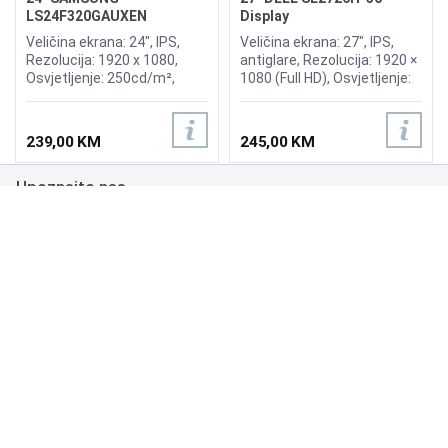
LS24F320GAUXEN
Display
Essential S3 S32GF 120Hz
Veličina ekrana: 24", IPS,
Veličina ekrana: 27", IPS,
Display
Rezolucija: 1920 x 1080,
antiglare, Rezolucija: 1920 ×
Osvjetljenje: 250cd/m²,
1080 (Full HD), Osvjetljenje:
Vrijeme odziva: 5ms,
300 cd/m², Vrijeme odziva: 1
Osvježenje: 120Hz,
ms (MPRT), Osvježenje: 144
Priključci: 2xHDMI
Hz, AMD FreeSync, Priključci:
239,00 KM
245,00 KM
2× HDMI, VESA 100 × 100
mm, mogućnost nagiba
Upoznajte nas
ekrana (Tilt), tehnologija za
zaštitu očiju (Low Blue
Light)
Poslovanje
Podrška
NAČINI PLAĆANJA