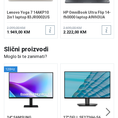
Lenovo Yoga 7 14AKP10
HP OmniBook Ultra Flip 14-
2in1 laptop 83JR0002US
fh0000 laptop A9VH3UA
2.099,00 KM
2.699,00 KM
1.949,00 KM
2.222,00 KM
Slični proizvodi
Moglo bi te zanimati?
120Hz
24" SAMSUNG
27" DELL SE2726H-56