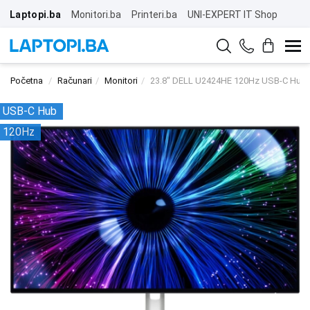
Laptopi.ba
Monitori.ba
Printeri.ba
UNI-EXPERT IT Shop
Početna
Računari
Monitori
23.8" DELL U2424HE 120Hz USB-C Hub 
USB-C Hub
120Hz