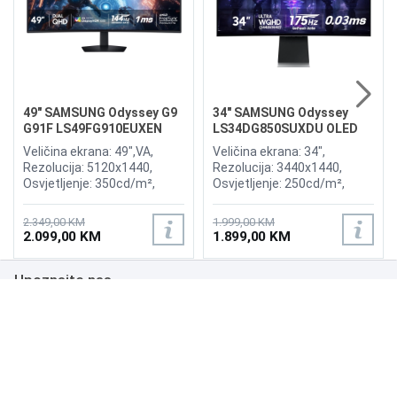
49" SAMSUNG Odyssey G9
34" SAMSUNG Odyssey
G91F LS49FG910EUXEN
LS34DG850SUXDU OLED
144Hz Gaming Curved
G8 175Hz Gaming Curved
Veličina ekrana: 49",VA,
Veličina ekrana: 34",
Display
Display
Rezolucija: 5120x1440,
Rezolucija: 3440x1440,
Osvjetljenje: 350cd/m²,
Osvjetljenje: 250cd/m²,
Vrijeme odziva:1ms,
Vrijeme odziva: 0,03ms,
Osvježenje: 144Hz, AMD
Osvježenje: 175Hz, AMD
2.349,00 KM
1.999,00 KM
FreeSync Premium Pro,
FreeSync Premium,
2.099,00 KM
1.899,00 KM
Priključci: 2xHDMI 2.1,
Wireless LAN, Bluetooth ,
DisplayPort, 2xUSB 3.2, USB-
Priključci: 2xHDMI,
Upoznajte nas
B
DisplayPort, 2xUSB 3.0,
Zvučnici:Adaptive Sound
Poslovanje
Podrška