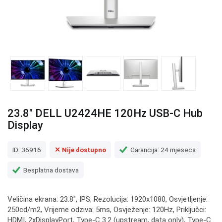
23.8" DELL U2424HE 120Hz USB-C Hub
Display
ID: 36916
✕ Nije dostupno
Garancija: 24 mjeseca
Besplatna dostava
Veličina ekrana: 23.8", IPS, Rezolucija: 1920x1080, Osvjetljenje:
250cd/m2, Vrijeme odziva: 5ms, Osvježenje: 120Hz, Priključci:
HDMI, 2xDisplayPort, Type-C 3.2 (upstream, data only), Type-C