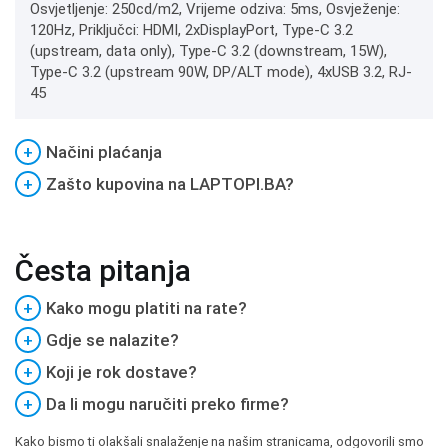
Osvjetljenje: 250cd/m2, Vrijeme odziva: 5ms, Osvježenje:
120Hz, Priključci: HDMI, 2xDisplayPort, Type-C 3.2
(upstream, data only), Type-C 3.2 (downstream, 15W),
Type-C 3.2 (upstream 90W, DP/ALT mode), 4xUSB 3.2, RJ-
45
+
Načini plaćanja
+
Zašto kupovina na LAPTOPI.BA?
Česta pitanja
+
Kako mogu platiti na rate?
+
Gdje se nalazite?
+
Koji je rok dostave?
+
Da li mogu naručiti preko firme?
Kako bismo ti olakšali snalaženje na našim stranicama, odgovorili smo