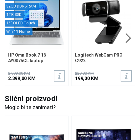
32GB DDR5 RAM
1TB SSD
16" OLED Touch
Win 11 Home
HP OmniBook 7 16-
Logitech WebCam PRO
AY0075CL laptop
C922
B94P0UAR REFURBISHED
2.999,00 KM
229,00 KM
2.399,00 KM
199,00 KM
Slični proizvodi
Moglo bi te zanimati?