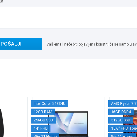
ar
POŠALJI
Vaš email neće biti objavljen i koristiti će se samo u
Intel Core i5-1334U
AMD Ryzen 7 
12GB RAM
16GB DDR4
256GB SSD
512GB SSD
14" FHD
15.6" FHD Tou
Win 11 Home
Win11 Home