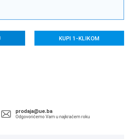
U
KUPI 1-KLIKOM
prodaja@ue.ba
Odgovorićemo Vam u najkraćem roku