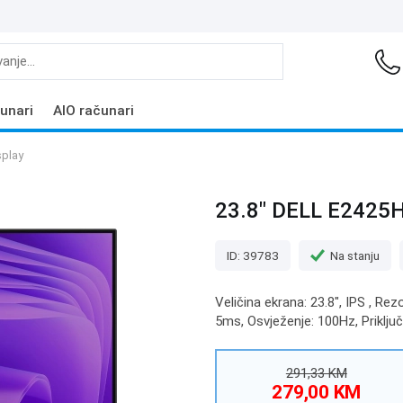
unari
AIO računari
play
23.8" DELL E2425
ID: 39783
Na stanju
Veličina ekrana: 23.8", IPS , Re
5ms, Osvježenje: 100Hz, Priklju
291,33 KM
279,00 KM