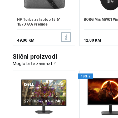
HP Torba za laptop 15.6"
BORG Miš MW01 Wi
1E7D7AA Prelude
49,00 KM
12,00 KM
Slični proizvodi
Moglo bi te zanimati?
180Hz