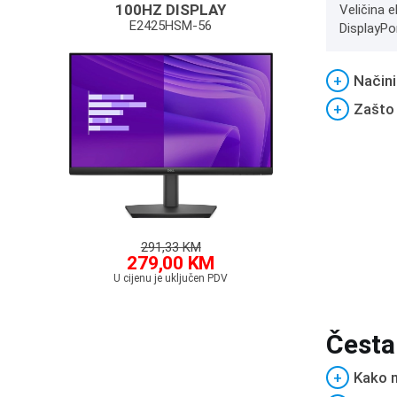
100HZ DISPLAY
Veličina e
E2425HSM-56
DisplayPo
+
Načini
+
Zašto
291,33 KM
279,00 KM
U cijenu je uključen PDV
Česta
+
Kako m