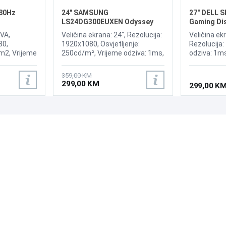
80Hz
24" SAMSUNG
27" DELL 
LS24DG300EUXEN Odyssey
Gaming Di
Gaming G30D 180Hz Display
 VA,
Veličina ekrana: 24", Rezolucija:
Veličina ekr
80,
1920x1080, Osvjetljenje:
Rezolucija:
/m2, Vrijeme
250cd/m², Vrijeme odziva: 1ms,
odziva: 1m
enje:
Osvježenje: 180Hz, FreeSync,
AMD FreeSy
MI 2.0,
Kontrast: 3.000:1, Priključci:
cd/m2, Prik
359,00 KM
HDMI 2.0, DisplayPort 1.4, USB
DP 1.4
299,00 KM
299,00 K
Type-A, Ulaz za slušalice, Pivot
PODRŠKA
PRATI NAS
Česta pitanja?
Reklamacije i povrati
Servis