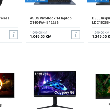
reless
ASUS VivoBook 14 laptop
DELL Inspi
X1404VA-I512256
LDC15255
1.099,00 KM
1.599,00 KM
1.049,00 KM
1.249,00 