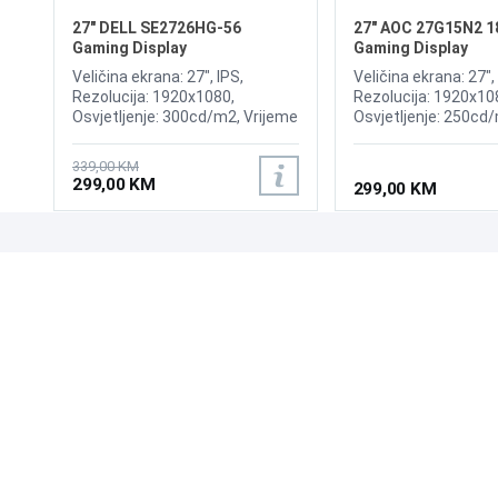
27" DELL SE2726HG-56
27" AOC 27G15N2 1
Gaming Display
Gaming Display
Veličina ekrana: 27", IPS,
Veličina ekrana: 27",
Rezolucija: 1920x1080,
Rezolucija: 1920x10
Osvjetljenje: 300cd/m2, Vrijeme
Osvjetljenje: 250cd
odziva: 1ms, Osvježenje:
odziva: 1ms, Osvjež
240Hz, AMD FreeSync
180Hz, Priključci: HD
339,00 KM
Premium, Priključci: HDMI x2,
DisplayPort 1.4,
299,00 KM
299,00 KM
DisplayPort
UPOZNAJTE NAS
POSLOVANJE
O nama
Uslovi poslovanja
Prodajna mjesta
Načini plaćanja
Kontaktirajte nas
Sigurnost plaćanja
Zašto kupiti od nas?
Načini dostave
NAČINI PLAĆANJA