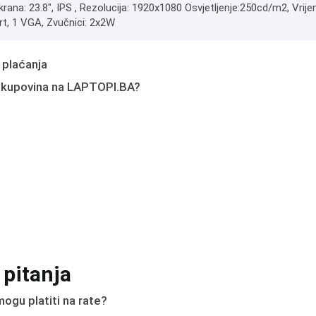
krana: 23.8", IPS , Rezolucija: 1920x1080 Osvjetljenje:250cd/m2, Vrij
rt, 1 VGA, Zvučnici: 2x2W
 plaćanja
 kupovina na LAPTOPI.BA?
 pitanja
ogu platiti na rate?