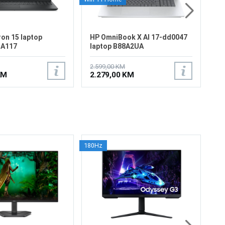
ron 15 laptop
HP OmniBook X AI 17-dd0047
-A117
laptop B88A2UA
2.599,00 KM
KM
2.279,00 KM
180Hz
15
15
To
To
Si
4:
H1