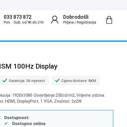
033 873 872
Dobrodošli
Pon. - Sub. od 9h do 21h
Prijava
/
Registracija
HSM 100Hz Display
Garancija: 36 mjeseci
Cijena dostave: 8KM
zolucija: 1920x1080 Osvjetljenje:250cd/m2, Vrijeme odziva:
čci: HDMI, DisplayPort, 1 VGA, Zvučnici: 2x2W
Dostupnost:
Dostupno online