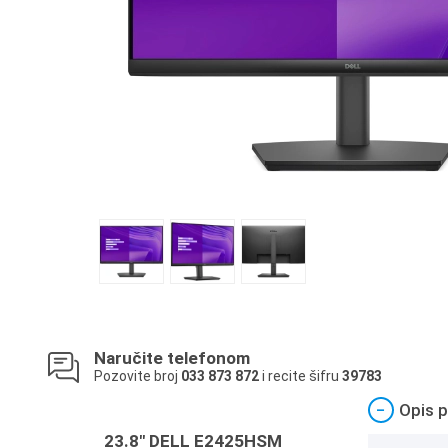
Naručite telefonom
Pozovite broj
033 873 872
i recite šifru
39783
−
Opis p
23.8" DELL E2425HSM