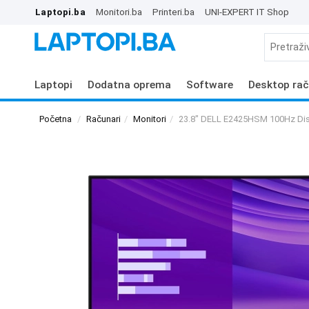
Laptopi.ba
Monitori.ba
Printeri.ba
UNI-EXPERT IT Shop
Laptopi
Dodatna oprema
Software
Desktop rač
Početna
Računari
Monitori
23.8" DELL E2425HSM 100Hz Dis