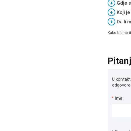
+
Gdje s
+
Koji j
+
Da li 
Kako bismo ti
Pitan
U kontakt
odgovore 
*
Ime