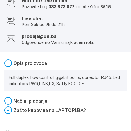
Naručite telefonom
Pozovite broj
033 873 872
i recite šifru
3515
Live chat
Pon-Sub od 9h do 21h
prodaja@ue.ba
Odgovorićemo Vam u najkraćem roku
−
Opis proizvoda
Full duplex flow control, gigabit ports, conector RJ45, Led
indicators PWR,LINK,RX, Safty FCC, CE
+
Načini plaćanja
+
Zašto kupovina na LAPTOPI.BA?