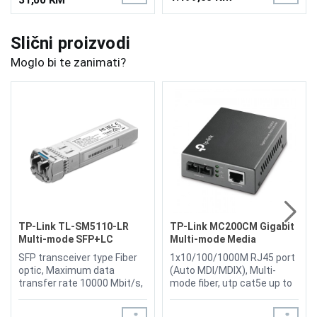
Slični proizvodi
Moglo bi te zanimati?
TP-Link TL-SM5110-LR
TP-Link MC200CM Gigabit
Multi-mode SFP+LC
Multi-mode Media
Converter
SFP transceiver type Fiber
1x10/100/1000M RJ45 port
optic, Maximum data
(Auto MDI/MDIX), Multi-
transfer rate 10000 Mbit/s,
mode fiber, utp cat5e up to
SFP+, Single-mode fiber
100m, safty FCC, CE, IEEE
(SMF) supported, Fiber optic
802.3i, IEEE 802.3u, IEEE