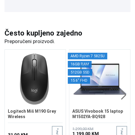
Često kupljeno zajedno
Preporučeni proizvodi.
AMD Ryzen 7 5825U
16GB RAM
512GB SSD
15.6" FHD
Logitech Miš M190 Grey
ASUS Vivobook 15 laptop
Wireless
M1502YA-BQ928
1.299,00 KM
1.199,00 KM
31,00 KM