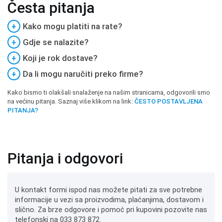
Česta pitanja
+
Kako mogu platiti na rate?
+
Gdje se nalazite?
+
Koji je rok dostave?
+
Da li mogu naručiti preko firme?
Kako bismo ti olakšali snalaženje na našim stranicama, odgovorili smo
na većinu pitanja. Saznaj više klikom na link:
ČESTO POSTAVLJENA
PITANJA?
Pitanja i odgovori
U kontakt formi ispod nas možete pitati za sve potrebne
informacije u vezi sa proizvodima, plaćanjima, dostavom i
slično. Za brze odgovore i pomoć pri kupovini pozovite nas
telefonski na 033 873 872.