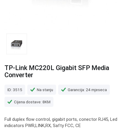
TP-Link MC220L Gigabit SFP Media
Converter
ID: 3515
Na stanju
Garancija: 24 mjeseca
Cijena dostave: 8KM
Full duplex flow control, gigabit ports, conector RJ45, Led
indicators PWR,LINK,RX, Safty FCC, CE